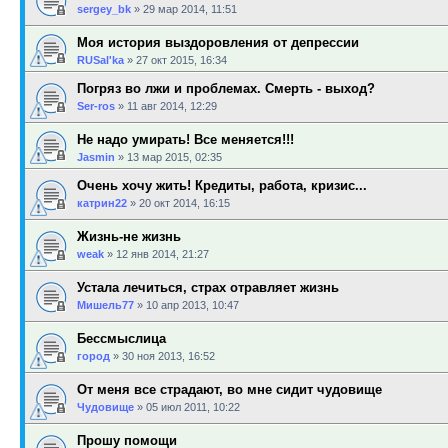
sergey_bk
»
29 мар 2014, 11:51
Моя история выздоровления от депрессии
RUSal'ka
»
27 окт 2015, 16:34
Погряз во лжи и проблемах. Смерть - выход?
Ser-ros
»
11 авг 2014, 12:29
Не надо умирать! Все меняется!!!
Jasmin
»
13 мар 2015, 02:35
Очень хочу жить! Кредиты, работа, кризис...
катрин22
»
20 окт 2014, 16:15
Жизнь-не жизнь
weak
»
12 янв 2014, 21:27
Устала лечиться, страх отравляет жизнь
Мишель77
»
10 апр 2013, 10:47
Бессмыслица
город
»
30 ноя 2013, 16:52
От меня все страдают, во мне сидит чудовище
Чудовище
»
05 июл 2011, 10:22
Прошу помощи