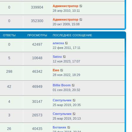
Администратор
0
339904
28 апр 2010, 10:11
Администратор
0
352300
20 окт 2009, 15:08
ОТВЕТЫ
ПРОСМОТРЫ
ПОСЛЕДНЕЕ СООБЩЕНИЕ
алиска
0
42497
22 фев 2011, 17:11
Satou
5
10648
12 ноя 2023, 17:07
Ewe
298
46342
28 ноя 2022, 18:29
Billie Boom
42
46949
01 сен 2019, 20:32
Светульчик
4
30147
25 мар 2019, 20:35
Светульчик
3
26573
25 мар 2019, 20:13
Ботаник
26
40435