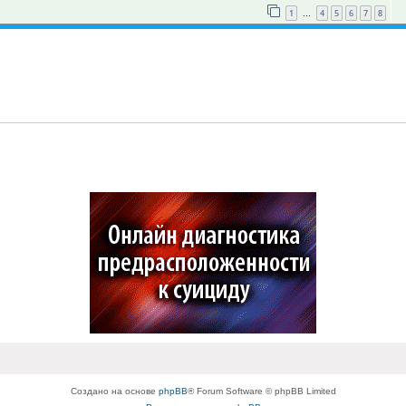
1
4
5
6
7
8
…
Создано на основе
phpBB
® Forum Software © phpBB Limited