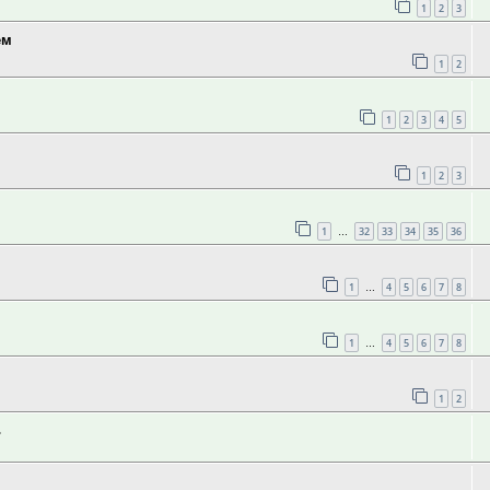
1
2
3
ем
1
2
1
2
3
4
5
1
2
3
1
32
33
34
35
36
…
1
4
5
6
7
8
…
1
4
5
6
7
8
…
1
2
ь