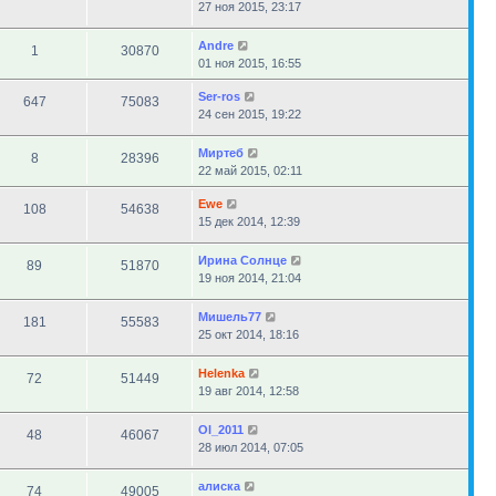
27 ноя 2015, 23:17
Andre
1
30870
01 ноя 2015, 16:55
Ser-ros
647
75083
24 сен 2015, 19:22
Миртеб
8
28396
22 май 2015, 02:11
Ewe
108
54638
15 дек 2014, 12:39
Ирина Солнце
89
51870
19 ноя 2014, 21:04
Мишель77
181
55583
25 окт 2014, 18:16
Helenka
72
51449
19 авг 2014, 12:58
Ol_2011
48
46067
28 июл 2014, 07:05
алиска
74
49005