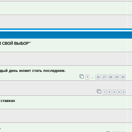
И СВОЙ ВЫБОР"
ждый день может стать последним.
1
26
27
28
29
30
…
1
2
3
4
5
 ставках
.