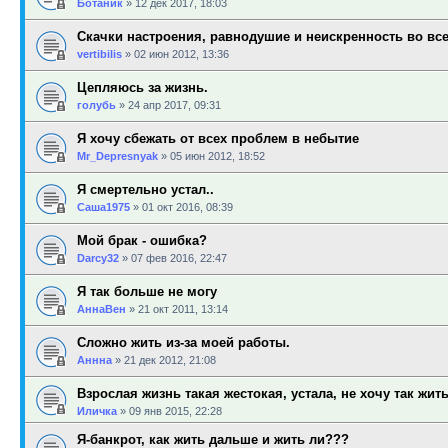
Ботаник
»
12 дек 2017, 18:03
Скачки настроения, равнодушие и неискренность во вс
vertibilis
»
02 июн 2012, 13:36
Цепляюсь за жизнь.
голубь
»
24 апр 2017, 09:31
Я хочу сбежать от всех проблем в небытие
Mr_Depresnyak
»
05 июн 2012, 18:52
Я смертельно устал..
Саша1975
»
01 окт 2016, 08:39
Мой брак - ошибка?
Darcy32
»
07 фев 2016, 22:47
Я так больше не могу
АннаВен
»
21 окт 2011, 13:14
Сложно жить из-за моей работы.
Аннна
»
21 дек 2012, 21:08
Взрослая жизнь такая жестокая, устала, не хочу так жит
Иличка
»
09 янв 2015, 22:28
Я-банкрот, как жить дальше и жить ли???