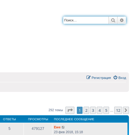
Поиск
Расш
Регистрация
Вход
Страница
1
из
12
1
2
3
4
5
12
Сл
292 темы
…
ОТВЕТЫ
ПРОСМОТРЫ
ПОСЛЕДНЕЕ СООБЩЕНИЕ
Ewe
5
479127
23 фев 2018, 15:18