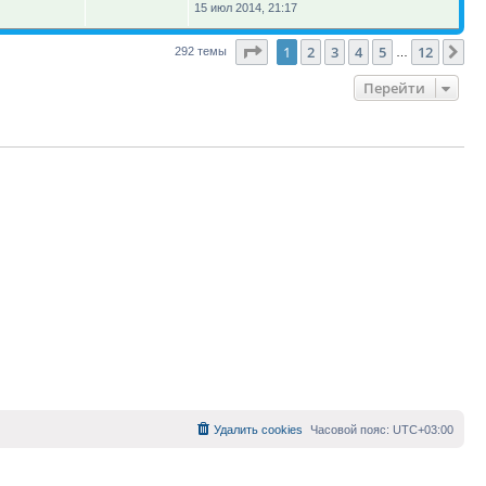
15 июл 2014, 21:17
Страница
1
из
12
1
2
3
4
5
12
Сл
292 темы
…
Перейти
Удалить cookies
Часовой пояс:
UTC+03:00