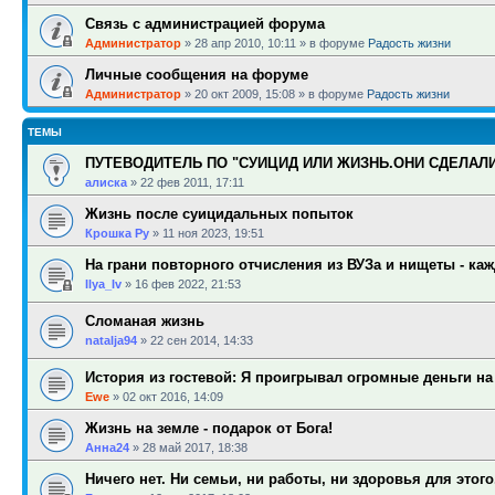
Связь с администрацией форума
Администратор
»
28 апр 2010, 10:11
» в форуме
Радость жизни
Личные сообщения на форуме
Администратор
»
20 окт 2009, 15:08
» в форуме
Радость жизни
ТЕМЫ
ПУТЕВОДИТЕЛЬ ПО "СУИЦИД ИЛИ ЖИЗНЬ.ОНИ СДЕЛАЛ
алиска
»
22 фев 2011, 17:11
Жизнь после суицидальных попыток
Крошка Ру
»
11 ноя 2023, 19:51
На грани повторного отчисления из ВУЗа и нищеты - ка
Ilya_Iv
»
16 фев 2022, 21:53
Сломаная жизнь
natalja94
»
22 сен 2014, 14:33
История из гостевой: Я проигрывал огромные деньги на
Ewe
»
02 окт 2016, 14:09
Жизнь на земле - подарок от Бога!
Анна24
»
28 май 2017, 18:38
Ничего нет. Ни семьи, ни работы, ни здоровья для этого