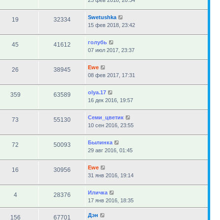
23 фев 2018, 20:34
Swetushka
19
32334
15 фев 2018, 23:42
голубь
45
41612
07 июл 2017, 23:37
Ewe
26
38945
08 фев 2017, 17:31
olya.17
359
63589
16 дек 2016, 19:57
Семи_цветик
73
55130
10 сен 2016, 23:55
Былинка
72
50093
29 авг 2016, 01:45
Ewe
16
30956
31 янв 2016, 19:14
Иличка
4
28376
17 янв 2016, 18:35
Дэн
156
67701