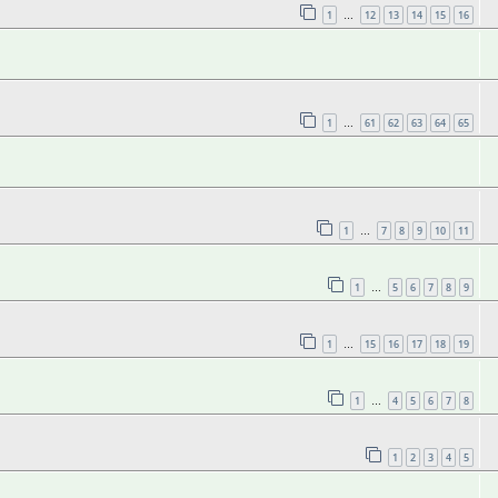
1
12
13
14
15
16
…
1
61
62
63
64
65
…
1
7
8
9
10
11
…
1
5
6
7
8
9
…
1
15
16
17
18
19
…
1
4
5
6
7
8
…
1
2
3
4
5