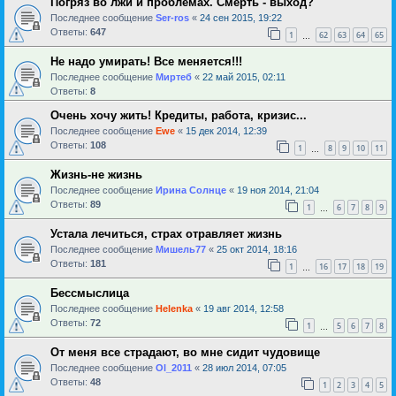
Погряз во лжи и проблемах. Смерть - выход?
Последнее сообщение
Ser-ros
«
24 сен 2015, 19:22
Ответы:
647
1
62
63
64
65
…
Не надо умирать! Все меняется!!!
Последнее сообщение
Миртеб
«
22 май 2015, 02:11
Ответы:
8
Очень хочу жить! Кредиты, работа, кризис...
Последнее сообщение
Ewe
«
15 дек 2014, 12:39
Ответы:
108
1
8
9
10
11
…
Жизнь-не жизнь
Последнее сообщение
Ирина Солнце
«
19 ноя 2014, 21:04
Ответы:
89
1
6
7
8
9
…
Устала лечиться, страх отравляет жизнь
Последнее сообщение
Мишель77
«
25 окт 2014, 18:16
Ответы:
181
1
16
17
18
19
…
Бессмыслица
Последнее сообщение
Helenka
«
19 авг 2014, 12:58
Ответы:
72
1
5
6
7
8
…
От меня все страдают, во мне сидит чудовище
Последнее сообщение
Ol_2011
«
28 июл 2014, 07:05
Ответы:
48
1
2
3
4
5