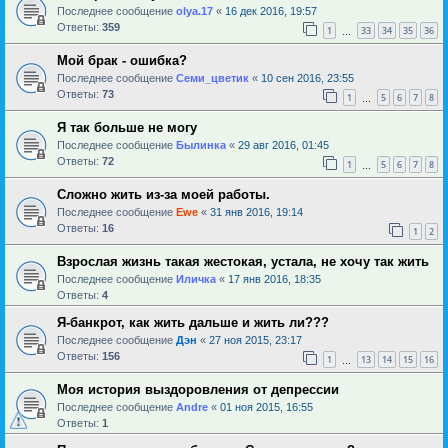
Последнее сообщение
olya.17
«
16 дек 2016, 19:57
Ответы:
359
1
33
34
35
36
…
Мой брак - ошибка?
Последнее сообщение
Семи_цветик
«
10 сен 2016, 23:55
Ответы:
73
1
5
6
7
8
…
Я так больше не могу
Последнее сообщение
Былинка
«
29 авг 2016, 01:45
Ответы:
72
1
5
6
7
8
…
Сложно жить из-за моей работы.
Последнее сообщение
Ewe
«
31 янв 2016, 19:14
Ответы:
16
1
2
Взрослая жизнь такая жестокая, устала, не хочу так жить
Последнее сообщение
Иличка
«
17 янв 2016, 18:35
Ответы:
4
Я-банкрот, как жить дальше и жить ли???
Последнее сообщение
Дэн
«
27 ноя 2015, 23:17
Ответы:
156
1
13
14
15
16
…
Моя история выздоровления от депрессии
Последнее сообщение
Andre
«
01 ноя 2015, 16:55
Ответы:
1