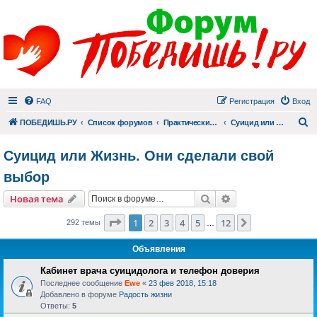
FAQ
Регистрация
Вход
П
ПОБЕДИШЬ.РУ
Список форумов
Практический раздел
Суицид или Жизнь. Они сделали свой выбор
Суицид или Жизнь. Они сделали свой
выбор
Поиск
Расширенный пои
Новая тема
Страница
1
из
12
1
2
3
4
5
12
След.
292 темы
…
Объявления
Кабинет врача суицидолога и телефон доверия
Последнее сообщение
Ewe
«
23 фев 2018, 15:18
Добавлено в форуме
Радость жизни
Ответы:
5