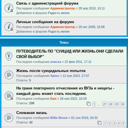
Связь с администрацией форума
Последнее сообщение
Администратор
«
28 апр 2010, 10:11
Добавлено в форуме
Радость жизни
Личные сообщения на форуме
Последнее сообщение
Администратор
«
20 окт 2009, 15:08
Добавлено в форуме
Радость жизни
Темы
ПУТЕВОДИТЕЛЬ ПО "СУИЦИД ИЛИ ЖИЗНЬ.ОНИ СДЕЛАЛИ
СВОЙ ВЫБОР"
Последнее сообщение
алиска
«
22 фев 2011, 17:11
Жизнь после суицидальных попыток
Последнее сообщение
Satou
«
12 ноя 2023, 17:07
Ответы:
5
На грани повторного отчисления из ВУЗа и нищеты -
каждый день может стать последним.
Последнее сообщение
Ewe
«
28 ноя 2022, 18:29
Ответы:
298
1
27
28
29
30
…
Сломаная жизнь
Последнее сообщение
Billie Boom
«
01 сен 2019, 20:32
Ответы:
42
1
2
3
4
5