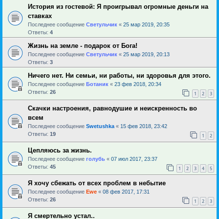
История из гостевой: Я проигрывал огромные деньги на
ставках
Последнее сообщение
Светульчик
«
25 мар 2019, 20:35
Ответы:
4
Жизнь на земле - подарок от Бога!
Последнее сообщение
Светульчик
«
25 мар 2019, 20:13
Ответы:
3
Ничего нет. Ни семьи, ни работы, ни здоровья для этого.
Последнее сообщение
Ботаник
«
23 фев 2018, 20:34
Ответы:
26
1
2
3
Скачки настроения, равнодушие и неискренность во
всем
Последнее сообщение
Swetushka
«
15 фев 2018, 23:42
Ответы:
19
1
2
Цепляюсь за жизнь.
Последнее сообщение
голубь
«
07 июл 2017, 23:37
Ответы:
45
1
2
3
4
5
Я хочу сбежать от всех проблем в небытие
Последнее сообщение
Ewe
«
08 фев 2017, 17:31
Ответы:
26
1
2
3
Я смертельно устал..