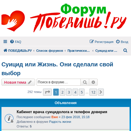
FAQ
Регистрация
Вход
П
ПОБЕДИШЬ.РУ
Список форумов
Практический раздел
Суицид или Жизнь. Они сделали свой выбор
Суицид или Жизнь. Они сделали свой
выбор
Поиск
Расширенный пои
Новая тема
Страница
1
из
12
1
2
3
4
5
12
След.
292 темы
…
Объявления
Кабинет врача суицидолога и телефон доверия
Последнее сообщение
Ewe
«
23 фев 2018, 15:18
Добавлено в форуме
Радость жизни
Ответы:
5