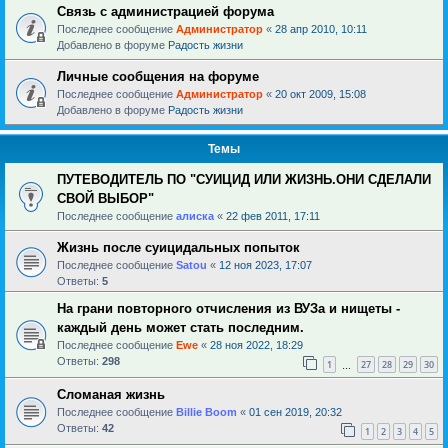
Связь с администрацией форума
Последнее сообщение
Администратор
«
28 апр 2010, 10:11
Добавлено в форуме
Радость жизни
Личные сообщения на форуме
Последнее сообщение
Администратор
«
20 окт 2009, 15:08
Добавлено в форуме
Радость жизни
Темы
ПУТЕВОДИТЕЛЬ ПО "СУИЦИД ИЛИ ЖИЗНЬ.ОНИ СДЕЛАЛИ
СВОЙ ВЫБОР"
Последнее сообщение
алиска
«
22 фев 2011, 17:11
Жизнь после суицидальных попыток
Последнее сообщение
Satou
«
12 ноя 2023, 17:07
Ответы:
5
На грани повторного отчисления из ВУЗа и нищеты -
каждый день может стать последним.
Последнее сообщение
Ewe
«
28 ноя 2022, 18:29
Ответы:
298
1
27
28
29
30
…
Сломаная жизнь
Последнее сообщение
Billie Boom
«
01 сен 2019, 20:32
Ответы:
42
1
2
3
4
5