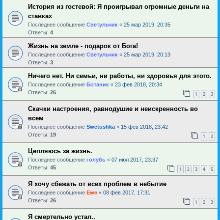
История из гостевой: Я проигрывал огромные деньги на
ставках
Последнее сообщение
Светульчик
«
25 мар 2019, 20:35
Ответы:
4
Жизнь на земле - подарок от Бога!
Последнее сообщение
Светульчик
«
25 мар 2019, 20:13
Ответы:
3
Ничего нет. Ни семьи, ни работы, ни здоровья для этого.
Последнее сообщение
Ботаник
«
23 фев 2018, 20:34
Ответы:
26
1
2
3
Скачки настроения, равнодушие и неискренность во
всем
Последнее сообщение
Swetushka
«
15 фев 2018, 23:42
Ответы:
19
1
2
Цепляюсь за жизнь.
Последнее сообщение
голубь
«
07 июл 2017, 23:37
Ответы:
45
1
2
3
4
5
Я хочу сбежать от всех проблем в небытие
Последнее сообщение
Ewe
«
08 фев 2017, 17:31
Ответы:
26
1
2
3
Я смертельно устал..