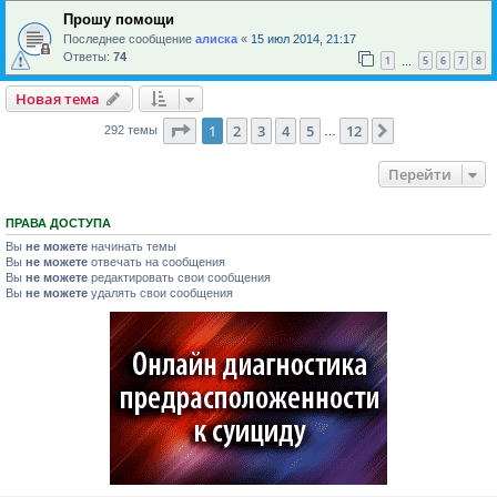
Прошу помощи
Последнее сообщение
алиска
«
15 июл 2014, 21:17
Ответы:
74
1
5
6
7
8
…
Новая тема
Страница
1
из
12
1
2
3
4
5
12
След.
292 темы
…
Перейти
ПРАВА ДОСТУПА
Вы
не можете
начинать темы
Вы
не можете
отвечать на сообщения
Вы
не можете
редактировать свои сообщения
Вы
не можете
удалять свои сообщения