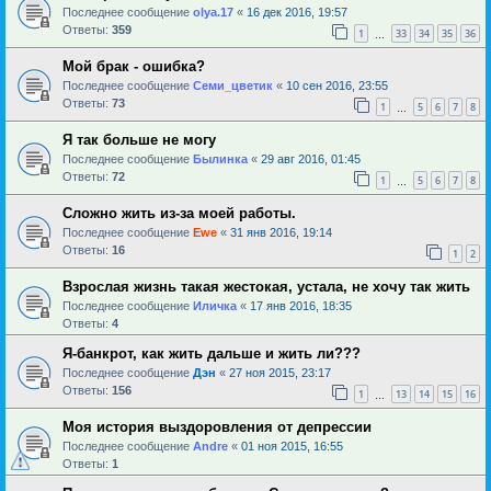
Последнее сообщение
olya.17
«
16 дек 2016, 19:57
Ответы:
359
1
33
34
35
36
…
Мой брак - ошибка?
Последнее сообщение
Семи_цветик
«
10 сен 2016, 23:55
Ответы:
73
1
5
6
7
8
…
Я так больше не могу
Последнее сообщение
Былинка
«
29 авг 2016, 01:45
Ответы:
72
1
5
6
7
8
…
Сложно жить из-за моей работы.
Последнее сообщение
Ewe
«
31 янв 2016, 19:14
Ответы:
16
1
2
Взрослая жизнь такая жестокая, устала, не хочу так жить
Последнее сообщение
Иличка
«
17 янв 2016, 18:35
Ответы:
4
Я-банкрот, как жить дальше и жить ли???
Последнее сообщение
Дэн
«
27 ноя 2015, 23:17
Ответы:
156
1
13
14
15
16
…
Моя история выздоровления от депрессии
Последнее сообщение
Andre
«
01 ноя 2015, 16:55
Ответы:
1