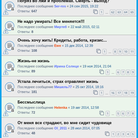
Погряз во лжи и проблемах. Смерть - выход?
Последнее сообщение
Ser-ros
«
24 сен 2015, 19:22
Ответы:
647
1
62
63
64
65
…
Не надо умирать! Все меняется!!!
Последнее сообщение
Миртеб
«
22 май 2015, 02:11
Ответы:
8
Очень хочу жить! Кредиты, работа, кризис...
Последнее сообщение
Ewe
«
15 дек 2014, 12:39
Ответы:
108
1
8
9
10
11
…
Жизнь-не жизнь
Последнее сообщение
Ирина Солнце
«
19 ноя 2014, 21:04
Ответы:
89
1
6
7
8
9
…
Устала лечиться, страх отравляет жизнь
Последнее сообщение
Мишель77
«
25 окт 2014, 18:16
Ответы:
181
1
16
17
18
19
…
Бессмыслица
Последнее сообщение
Helenka
«
19 авг 2014, 12:58
Ответы:
72
1
5
6
7
8
…
От меня все страдают, во мне сидит чудовище
Последнее сообщение
Ol_2011
«
28 июл 2014, 07:05
Ответы:
48
1
2
3
4
5