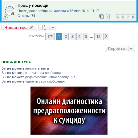
Прошу помощи
Последнее сообщение
алиска
«
15 июл 2014, 21:17
Ответы:
74
1
5
6
7
8
…
Новая тема
Страница
1
из
12
1
2
3
4
5
12
След.
292 темы
…
Перейти
ПРАВА ДОСТУПА
Вы
не можете
начинать темы
Вы
не можете
отвечать на сообщения
Вы
не можете
редактировать свои сообщения
Вы
не можете
удалять свои сообщения