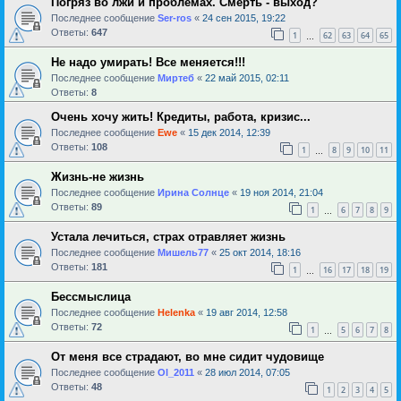
Погряз во лжи и проблемах. Смерть - выход?
Последнее сообщение
Ser-ros
«
24 сен 2015, 19:22
Ответы:
647
1
62
63
64
65
…
Не надо умирать! Все меняется!!!
Последнее сообщение
Миртеб
«
22 май 2015, 02:11
Ответы:
8
Очень хочу жить! Кредиты, работа, кризис...
Последнее сообщение
Ewe
«
15 дек 2014, 12:39
Ответы:
108
1
8
9
10
11
…
Жизнь-не жизнь
Последнее сообщение
Ирина Солнце
«
19 ноя 2014, 21:04
Ответы:
89
1
6
7
8
9
…
Устала лечиться, страх отравляет жизнь
Последнее сообщение
Мишель77
«
25 окт 2014, 18:16
Ответы:
181
1
16
17
18
19
…
Бессмыслица
Последнее сообщение
Helenka
«
19 авг 2014, 12:58
Ответы:
72
1
5
6
7
8
…
От меня все страдают, во мне сидит чудовище
Последнее сообщение
Ol_2011
«
28 июл 2014, 07:05
Ответы:
48
1
2
3
4
5