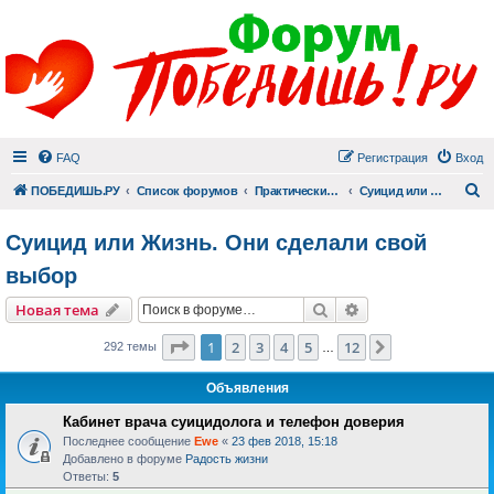
FAQ
Регистрация
Вход
П
ПОБЕДИШЬ.РУ
Список форумов
Практический раздел
Суицид или Жизнь. Они сделали свой выбор
Суицид или Жизнь. Они сделали свой
выбор
Поиск
Расширенный пои
Новая тема
Страница
1
из
12
1
2
3
4
5
12
След.
292 темы
…
Объявления
Кабинет врача суицидолога и телефон доверия
Последнее сообщение
Ewe
«
23 фев 2018, 15:18
Добавлено в форуме
Радость жизни
Ответы:
5