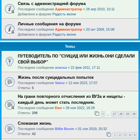
Связь с администрацией форума
Последнее сообщение
Администратор
«
28 апр 2010, 10:11
Добавлено в форуме
Радость жизни
Личные сообщения на форуме
Последнее сообщение
Администратор
«
20 окт 2009, 15:08
Добавлено в форуме
Радость жизни
Темы
ПУТЕВОДИТЕЛЬ ПО "СУИЦИД ИЛИ ЖИЗНЬ.ОНИ СДЕЛАЛИ
СВОЙ ВЫБОР"
Последнее сообщение
алиска
«
22 фев 2011, 17:11
Жизнь после суицидальных попыток
Последнее сообщение
Satou
«
12 ноя 2023, 17:07
Ответы:
5
На грани повторного отчисления из ВУЗа и нищеты -
каждый день может стать последним.
Последнее сообщение
Ewe
«
28 ноя 2022, 18:29
Ответы:
298
1
27
28
29
30
…
Сломаная жизнь
Последнее сообщение
Billie Boom
«
01 сен 2019, 20:32
Ответы:
42
1
2
3
4
5