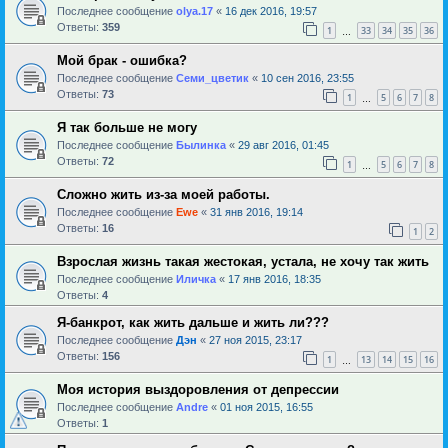
Последнее сообщение
olya.17
«
16 дек 2016, 19:57
Ответы:
359
1
33
34
35
36
…
Мой брак - ошибка?
Последнее сообщение
Семи_цветик
«
10 сен 2016, 23:55
Ответы:
73
1
5
6
7
8
…
Я так больше не могу
Последнее сообщение
Былинка
«
29 авг 2016, 01:45
Ответы:
72
1
5
6
7
8
…
Сложно жить из-за моей работы.
Последнее сообщение
Ewe
«
31 янв 2016, 19:14
Ответы:
16
1
2
Взрослая жизнь такая жестокая, устала, не хочу так жить
Последнее сообщение
Иличка
«
17 янв 2016, 18:35
Ответы:
4
Я-банкрот, как жить дальше и жить ли???
Последнее сообщение
Дэн
«
27 ноя 2015, 23:17
Ответы:
156
1
13
14
15
16
…
Моя история выздоровления от депрессии
Последнее сообщение
Andre
«
01 ноя 2015, 16:55
Ответы:
1