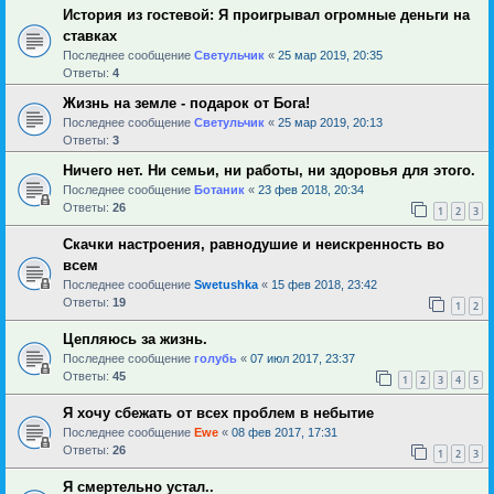
История из гостевой: Я проигрывал огромные деньги на
ставках
Последнее сообщение
Светульчик
«
25 мар 2019, 20:35
Ответы:
4
Жизнь на земле - подарок от Бога!
Последнее сообщение
Светульчик
«
25 мар 2019, 20:13
Ответы:
3
Ничего нет. Ни семьи, ни работы, ни здоровья для этого.
Последнее сообщение
Ботаник
«
23 фев 2018, 20:34
Ответы:
26
1
2
3
Скачки настроения, равнодушие и неискренность во
всем
Последнее сообщение
Swetushka
«
15 фев 2018, 23:42
Ответы:
19
1
2
Цепляюсь за жизнь.
Последнее сообщение
голубь
«
07 июл 2017, 23:37
Ответы:
45
1
2
3
4
5
Я хочу сбежать от всех проблем в небытие
Последнее сообщение
Ewe
«
08 фев 2017, 17:31
Ответы:
26
1
2
3
Я смертельно устал..