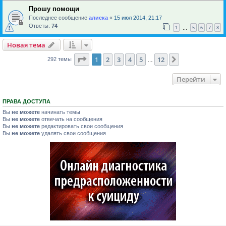
Прошу помощи
Последнее сообщение
алиска
«
15 июл 2014, 21:17
Ответы:
74
1
5
6
7
8
…
Новая тема
Страница
1
из
12
1
2
3
4
5
12
След.
292 темы
…
Перейти
ПРАВА ДОСТУПА
Вы
не можете
начинать темы
Вы
не можете
отвечать на сообщения
Вы
не можете
редактировать свои сообщения
Вы
не можете
удалять свои сообщения