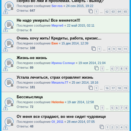
Погряз во лжи и проблемах. Смерть - выход?
Последнее сообщение
Ser-ros
«
24 сен 2015, 19:22
Ответы:
647
1
62
63
64
65
…
Не надо умирать! Все меняется!!!
Последнее сообщение
Миртеб
«
22 май 2015, 02:11
Ответы:
8
Очень хочу жить! Кредиты, работа, кризис...
Последнее сообщение
Ewe
«
15 дек 2014, 12:39
Ответы:
108
1
8
9
10
11
…
Жизнь-не жизнь
Последнее сообщение
Ирина Солнце
«
19 ноя 2014, 21:04
Ответы:
89
1
6
7
8
9
…
Устала лечиться, страх отравляет жизнь
Последнее сообщение
Мишель77
«
25 окт 2014, 18:16
Ответы:
181
1
16
17
18
19
…
Бессмыслица
Последнее сообщение
Helenka
«
19 авг 2014, 12:58
Ответы:
72
1
5
6
7
8
…
От меня все страдают, во мне сидит чудовище
Последнее сообщение
Ol_2011
«
28 июл 2014, 07:05
Ответы:
48
1
2
3
4
5