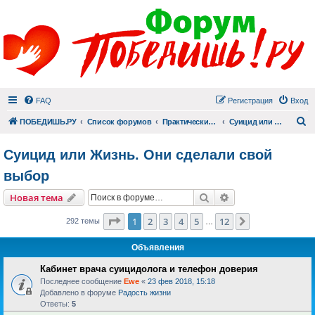
FAQ
Регистрация
Вход
П
ПОБЕДИШЬ.РУ
Список форумов
Практический раздел
Суицид или Жизнь. Они сделали свой выбор
Суицид или Жизнь. Они сделали свой
выбор
Поиск
Расширенный пои
Новая тема
Страница
1
из
12
1
2
3
4
5
12
След.
292 темы
…
Объявления
Кабинет врача суицидолога и телефон доверия
Последнее сообщение
Ewe
«
23 фев 2018, 15:18
Добавлено в форуме
Радость жизни
Ответы:
5