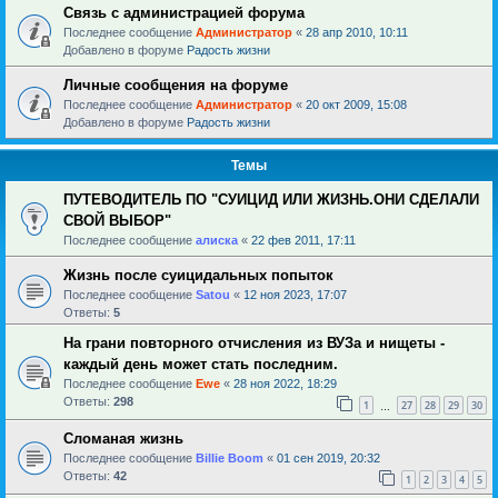
Связь с администрацией форума
Последнее сообщение
Администратор
«
28 апр 2010, 10:11
Добавлено в форуме
Радость жизни
Личные сообщения на форуме
Последнее сообщение
Администратор
«
20 окт 2009, 15:08
Добавлено в форуме
Радость жизни
Темы
ПУТЕВОДИТЕЛЬ ПО "СУИЦИД ИЛИ ЖИЗНЬ.ОНИ СДЕЛАЛИ
СВОЙ ВЫБОР"
Последнее сообщение
алиска
«
22 фев 2011, 17:11
Жизнь после суицидальных попыток
Последнее сообщение
Satou
«
12 ноя 2023, 17:07
Ответы:
5
На грани повторного отчисления из ВУЗа и нищеты -
каждый день может стать последним.
Последнее сообщение
Ewe
«
28 ноя 2022, 18:29
Ответы:
298
1
27
28
29
30
…
Сломаная жизнь
Последнее сообщение
Billie Boom
«
01 сен 2019, 20:32
Ответы:
42
1
2
3
4
5