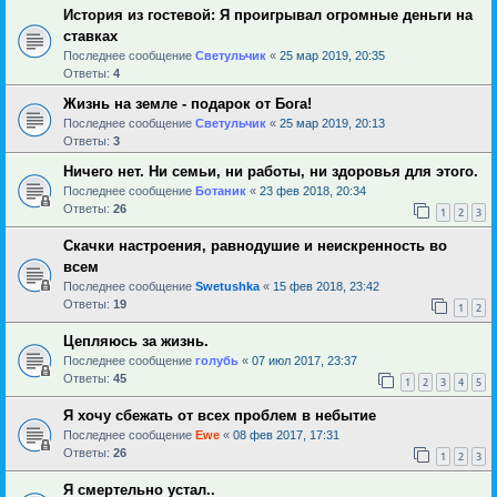
История из гостевой: Я проигрывал огромные деньги на
ставках
Последнее сообщение
Светульчик
«
25 мар 2019, 20:35
Ответы:
4
Жизнь на земле - подарок от Бога!
Последнее сообщение
Светульчик
«
25 мар 2019, 20:13
Ответы:
3
Ничего нет. Ни семьи, ни работы, ни здоровья для этого.
Последнее сообщение
Ботаник
«
23 фев 2018, 20:34
Ответы:
26
1
2
3
Скачки настроения, равнодушие и неискренность во
всем
Последнее сообщение
Swetushka
«
15 фев 2018, 23:42
Ответы:
19
1
2
Цепляюсь за жизнь.
Последнее сообщение
голубь
«
07 июл 2017, 23:37
Ответы:
45
1
2
3
4
5
Я хочу сбежать от всех проблем в небытие
Последнее сообщение
Ewe
«
08 фев 2017, 17:31
Ответы:
26
1
2
3
Я смертельно устал..