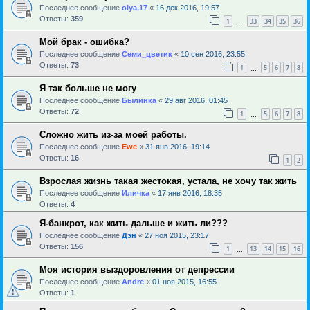
Последнее сообщение
olya.17
«
16 дек 2016, 19:57
Ответы:
359
1
33
34
35
36
…
Мой брак - ошибка?
Последнее сообщение
Семи_цветик
«
10 сен 2016, 23:55
Ответы:
73
1
5
6
7
8
…
Я так больше не могу
Последнее сообщение
Былинка
«
29 авг 2016, 01:45
Ответы:
72
1
5
6
7
8
…
Сложно жить из-за моей работы.
Последнее сообщение
Ewe
«
31 янв 2016, 19:14
Ответы:
16
1
2
Взрослая жизнь такая жестокая, устала, не хочу так жить
Последнее сообщение
Иличка
«
17 янв 2016, 18:35
Ответы:
4
Я-банкрот, как жить дальше и жить ли???
Последнее сообщение
Дэн
«
27 ноя 2015, 23:17
Ответы:
156
1
13
14
15
16
…
Моя история выздоровления от депрессии
Последнее сообщение
Andre
«
01 ноя 2015, 16:55
Ответы:
1