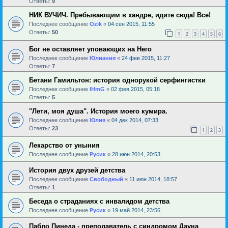
Ответы:
9
НИК ВУЧИЧ. Пребывающим в хандре, идите сюда! Все!
Последнее сообщение
Ozik
«
04 сен 2015, 11:55
Ответы:
50
1
2
3
4
5
6
Бог не оставляет уповающих на Него
Последнее сообщение
Юлиания
«
24 фев 2015, 11:27
Ответы:
7
Бетани Гамильтон: история однорукой серфингистки
Последнее сообщение
IHmG
«
02 фев 2015, 05:18
Ответы:
5
"Лети, моя душа". История моего кумира.
Последнее сообщение
Юлия
«
04 дек 2014, 07:33
Ответы:
23
1
2
3
Лекарство от уныния
Последнее сообщение
Русик
«
28 июн 2014, 20:53
История двух друзей детства
Последнее сообщение
Свободный
«
11 июн 2014, 18:57
Ответы:
1
Беседа о страданиях с инвалидом детства
Последнее сообщение
Русик
«
19 май 2014, 23:56
Пабло Пинеда - преподаватель с синдромом Дауна