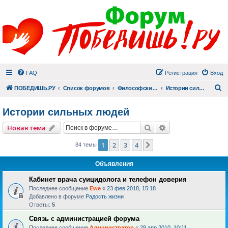
FAQ
Регистрация
Вход
П
ПОБЕДИШЬ.РУ
Список форумов
Философский раздел
Истории сильных людей
Истории сильных людей
Поиск
Расширенный пои
Новая тема
1
2
3
4
След.
84 темы
Объявления
Кабинет врача суицидолога и телефон доверия
Последнее сообщение
Ewe
«
23 фев 2018, 15:18
Добавлено в форуме
Радость жизни
Ответы:
5
Связь с администрацией форума
Последнее сообщение
Администратор
«
28 апр 2010, 10:11