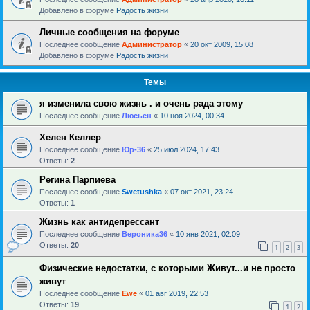
Добавлено в форуме
Радость жизни
Личные сообщения на форуме
Последнее сообщение
Администратор
«
20 окт 2009, 15:08
Добавлено в форуме
Радость жизни
Темы
я изменила свою жизнь . и очень рада этому
Последнее сообщение
Люсьен
«
10 ноя 2024, 00:34
Хелен Келлер
Последнее сообщение
Юр-36
«
25 июл 2024, 17:43
Ответы:
2
Регина Парпиева
Последнее сообщение
Swetushka
«
07 окт 2021, 23:24
Ответы:
1
Жизнь как антидепрессант
Последнее сообщение
Вероника36
«
10 янв 2021, 02:09
Ответы:
20
1
2
3
Физические недостатки, с которыми Живут...и не просто
живут
Последнее сообщение
Ewe
«
01 авг 2019, 22:53
Ответы:
19
1
2