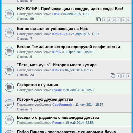
Ответы:
9
НИК ВУЧИЧ. Пребывающим в хандре, идите сюда! Все!
Последнее сообщение
Ozik
«
04 сен 2015, 11:55
Ответы:
50
1
2
3
4
5
6
Бог не оставляет уповающих на Него
Последнее сообщение
Юлиания
«
24 фев 2015, 11:27
Ответы:
7
Бетани Гамильтон: история однорукой серфингистки
Последнее сообщение
IHmG
«
02 фев 2015, 05:18
Ответы:
5
"Лети, моя душа". История моего кумира.
Последнее сообщение
Юлия
«
04 дек 2014, 07:33
Ответы:
23
1
2
3
Лекарство от уныния
Последнее сообщение
Русик
«
28 июн 2014, 20:53
История двух друзей детства
Последнее сообщение
Свободный
«
11 июн 2014, 18:57
Ответы:
1
Беседа о страданиях с инвалидом детства
Последнее сообщение
Русик
«
19 май 2014, 23:56
Пабло Пинеда - преподаватель с синдромом Дауна