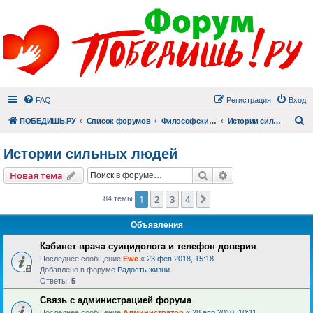
FAQ
Регистрация
Вход
П
ПОБЕДИШЬ.РУ
Список форумов
Философский раздел
Истории сильных людей
Истории сильных людей
Поиск
Расширенный пои
Новая тема
1
2
3
4
След.
84 темы
Объявления
Кабинет врача суицидолога и телефон доверия
Последнее сообщение
Ewe
«
23 фев 2018, 15:18
Добавлено в форуме
Радость жизни
Ответы:
5
Связь с администрацией форума
Последнее сообщение
Администратор
«
28 апр 2010, 10:11