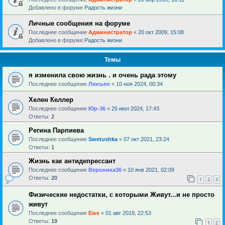
Добавлено в форуме
Радость жизни
Личные сообщения на форуме
Последнее сообщение
Администратор
«
20 окт 2009, 15:08
Добавлено в форуме
Радость жизни
Темы
я изменила свою жизнь . и очень рада этому
Последнее сообщение
Люсьен
«
10 ноя 2024, 00:34
Хелен Келлер
Последнее сообщение
Юр-36
«
25 июл 2024, 17:43
Ответы:
2
Регина Парпиева
Последнее сообщение
Swetushka
«
07 окт 2021, 23:24
Ответы:
1
Жизнь как антидепрессант
Последнее сообщение
Вероника36
«
10 янв 2021, 02:09
Ответы:
20
1
2
3
Физические недостатки, с которыми Живут...и не просто
живут
Последнее сообщение
Ewe
«
01 авг 2019, 22:53
Ответы:
19
1
2