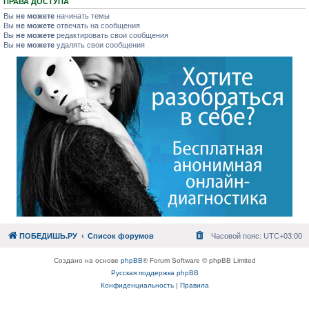
ПРАВА ДОСТУПА
Вы
не можете
начинать темы
Вы
не можете
отвечать на сообщения
Вы
не можете
редактировать свои сообщения
Вы
не можете
удалять свои сообщения
ПОБЕДИШЬ.РУ
Список форумов
Часовой пояс:
UTC+03:00
Создано на основе
phpBB
® Forum Software © phpBB Limited
Русская поддержка phpBB
Конфиденциальность
|
Правила