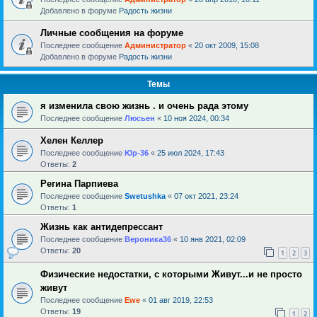
Добавлено в форуме
Радость жизни
Личные сообщения на форуме
Последнее сообщение
Администратор
«
20 окт 2009, 15:08
Добавлено в форуме
Радость жизни
Темы
я изменила свою жизнь . и очень рада этому
Последнее сообщение
Люсьен
«
10 ноя 2024, 00:34
Хелен Келлер
Последнее сообщение
Юр-36
«
25 июл 2024, 17:43
Ответы:
2
Регина Парпиева
Последнее сообщение
Swetushka
«
07 окт 2021, 23:24
Ответы:
1
Жизнь как антидепрессант
Последнее сообщение
Вероника36
«
10 янв 2021, 02:09
Ответы:
20
1
2
3
Физические недостатки, с которыми Живут...и не просто
живут
Последнее сообщение
Ewe
«
01 авг 2019, 22:53
Ответы:
19
1
2