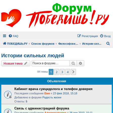
FAQ
Регистрация
Вход
П
ПОБЕДИШЬ.РУ
Список форумов
Философский раздел
Истории сильных людей
Истории сильных людей
Поиск
Расширенный пои
Новая тема
1
2
3
4
След.
84 темы
Объявления
Кабинет врача суицидолога и телефон доверия
Последнее сообщение
Ewe
«
23 фев 2018, 15:18
Добавлено в форуме
Радость жизни
Ответы:
5
Связь с администрацией форума
Последнее сообщение
Администратор
«
28 апр 2010, 10:11