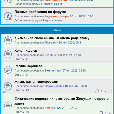
Добавлено в форуме
Радость жизни
Личные сообщения на форуме
Последнее сообщение
Администратор
«
20 окт 2009, 15:08
Добавлено в форуме
Радость жизни
Темы
я изменила свою жизнь . и очень рада этому
Последнее сообщение
Люсьен
«
10 ноя 2024, 00:34
Хелен Келлер
Последнее сообщение
Юр-36
«
25 июл 2024, 17:43
Ответы:
2
Регина Парпиева
Последнее сообщение
Swetushka
«
07 окт 2021, 23:24
Ответы:
1
Жизнь как антидепрессант
Последнее сообщение
Вероника36
«
10 янв 2021, 02:09
Ответы:
20
1
2
3
Физические недостатки, с которыми Живут...и не просто
живут
Последнее сообщение
Ewe
«
01 авг 2019, 22:53
Ответы:
19
1
2