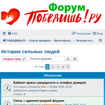
FAQ
Регистрация
Вход
П
ПОБЕДИШЬ.РУ
Список форумов
Философский раздел
Истории сильных людей
Истории сильных людей
Поиск
Расширенный пои
Новая тема
1
2
3
4
След.
84 темы
Объявления
Кабинет врача суицидолога и телефон доверия
Последнее сообщение
Ewe
«
23 фев 2018, 15:18
Добавлено в форуме
Радость жизни
Ответы:
5
Связь с администрацией форума
Последнее сообщение
Администратор
«
28 апр 2010, 10:11