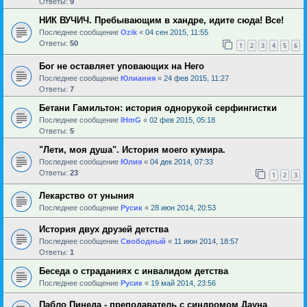
Ответы:
9
НИК ВУЧИЧ. Пребывающим в хандре, идите сюда! Все!
Последнее сообщение
Ozik
«
04 сен 2015, 11:55
Ответы:
50
1
2
3
4
5
6
Бог не оставляет уповающих на Него
Последнее сообщение
Юлиания
«
24 фев 2015, 11:27
Ответы:
7
Бетани Гамильтон: история однорукой серфингистки
Последнее сообщение
IHmG
«
02 фев 2015, 05:18
Ответы:
5
"Лети, моя душа". История моего кумира.
Последнее сообщение
Юлия
«
04 дек 2014, 07:33
Ответы:
23
1
2
3
Лекарство от уныния
Последнее сообщение
Русик
«
28 июн 2014, 20:53
История двух друзей детства
Последнее сообщение
Свободный
«
11 июн 2014, 18:57
Ответы:
1
Беседа о страданиях с инвалидом детства
Последнее сообщение
Русик
«
19 май 2014, 23:56
Пабло Пинеда - преподаватель с синдромом Дауна