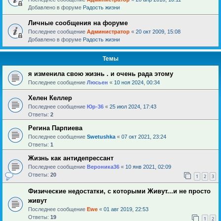
Добавлено в форуме
Радость жизни
Личные сообщения на форуме
Последнее сообщение
Администратор
«
20 окт 2009, 15:08
Добавлено в форуме
Радость жизни
Темы
я изменила свою жизнь . и очень рада этому
Последнее сообщение
Люсьен
«
10 ноя 2024, 00:34
Хелен Келлер
Последнее сообщение
Юр-36
«
25 июл 2024, 17:43
Ответы:
2
Регина Парпиева
Последнее сообщение
Swetushka
«
07 окт 2021, 23:24
Ответы:
1
Жизнь как антидепрессант
Последнее сообщение
Вероника36
«
10 янв 2021, 02:09
Ответы:
20
1
2
3
Физические недостатки, с которыми Живут...и не просто
живут
Последнее сообщение
Ewe
«
01 авг 2019, 22:53
Ответы:
19
1
2