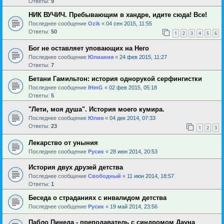
Ответы:
9
НИК ВУЧИЧ. Пребывающим в хандре, идите сюда! Все!
Последнее сообщение
Ozik
«
04 сен 2015, 11:55
Ответы:
50
1
2
3
4
5
6
Бог не оставляет уповающих на Него
Последнее сообщение
Юлиания
«
24 фев 2015, 11:27
Ответы:
7
Бетани Гамильтон: история однорукой серфингистки
Последнее сообщение
IHmG
«
02 фев 2015, 05:18
Ответы:
5
"Лети, моя душа". История моего кумира.
Последнее сообщение
Юлия
«
04 дек 2014, 07:33
Ответы:
23
1
2
3
Лекарство от уныния
Последнее сообщение
Русик
«
28 июн 2014, 20:53
История двух друзей детства
Последнее сообщение
Свободный
«
11 июн 2014, 18:57
Ответы:
1
Беседа о страданиях с инвалидом детства
Последнее сообщение
Русик
«
19 май 2014, 23:56
Пабло Пинеда - преподаватель с синдромом Дауна