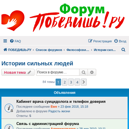
FAQ
Регистрация
Вход
П
ПОБЕДИШЬ.РУ
Список форумов
Философский раздел
Истории сильных людей
Истории сильных людей
Поиск
Расширенный пои
Новая тема
1
2
3
4
След.
84 темы
Объявления
Кабинет врача суицидолога и телефон доверия
Последнее сообщение
Ewe
«
23 фев 2018, 15:18
Добавлено в форуме
Радость жизни
Ответы:
5
Связь с администрацией форума
Последнее сообщение
Администратор
«
28 апр 2010, 10:11