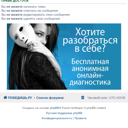
ПРАВА ДОСТУПА
Вы
не можете
начинать темы
Вы
не можете
отвечать на сообщения
Вы
не можете
редактировать свои сообщения
Вы
не можете
удалять свои сообщения
ПОБЕДИШЬ.РУ
Список форумов
Часовой пояс:
UTC+03:00
Создано на основе
phpBB
® Forum Software © phpBB Limited
Русская поддержка phpBB
Конфиденциальность
|
Правила