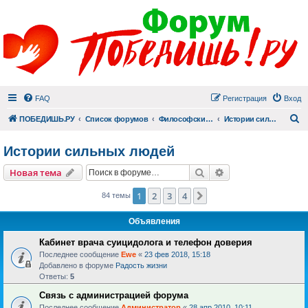
FAQ
Регистрация
Вход
П
ПОБЕДИШЬ.РУ
Список форумов
Философский раздел
Истории сильных людей
Истории сильных людей
Поиск
Расширенный пои
Новая тема
1
2
3
4
След.
84 темы
Объявления
Кабинет врача суицидолога и телефон доверия
Последнее сообщение
Ewe
«
23 фев 2018, 15:18
Добавлено в форуме
Радость жизни
Ответы:
5
Связь с администрацией форума
Последнее сообщение
Администратор
«
28 апр 2010, 10:11