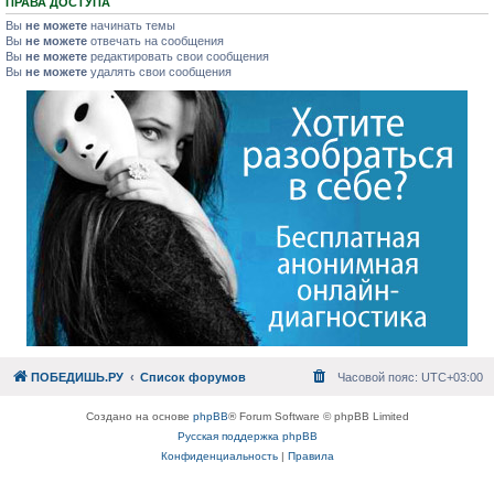
ПРАВА ДОСТУПА
Вы
не можете
начинать темы
Вы
не можете
отвечать на сообщения
Вы
не можете
редактировать свои сообщения
Вы
не можете
удалять свои сообщения
ПОБЕДИШЬ.РУ
Список форумов
Часовой пояс:
UTC+03:00
Создано на основе
phpBB
® Forum Software © phpBB Limited
Русская поддержка phpBB
Конфиденциальность
|
Правила