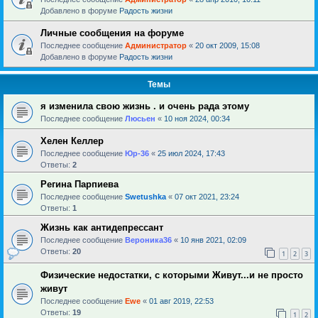
Добавлено в форуме
Радость жизни
Личные сообщения на форуме
Последнее сообщение
Администратор
«
20 окт 2009, 15:08
Добавлено в форуме
Радость жизни
Темы
я изменила свою жизнь . и очень рада этому
Последнее сообщение
Люсьен
«
10 ноя 2024, 00:34
Хелен Келлер
Последнее сообщение
Юр-36
«
25 июл 2024, 17:43
Ответы:
2
Регина Парпиева
Последнее сообщение
Swetushka
«
07 окт 2021, 23:24
Ответы:
1
Жизнь как антидепрессант
Последнее сообщение
Вероника36
«
10 янв 2021, 02:09
Ответы:
20
1
2
3
Физические недостатки, с которыми Живут...и не просто
живут
Последнее сообщение
Ewe
«
01 авг 2019, 22:53
Ответы:
19
1
2