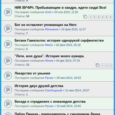
Ответы:
9
НИК ВУЧИЧ. Пребывающим в хандре, идите сюда! Все!
Последнее сообщение
Ozik
«
04 сен 2015, 11:55
Ответы:
50
1
2
3
4
5
6
Бог не оставляет уповающих на Него
Последнее сообщение
Юлиания
«
24 фев 2015, 11:27
Ответы:
7
Бетани Гамильтон: история однорукой серфингистки
Последнее сообщение
IHmG
«
02 фев 2015, 05:18
Ответы:
5
"Лети, моя душа". История моего кумира.
Последнее сообщение
Юлия
«
04 дек 2014, 07:33
Ответы:
23
1
2
3
Лекарство от уныния
Последнее сообщение
Русик
«
28 июн 2014, 20:53
История двух друзей детства
Последнее сообщение
Свободный
«
11 июн 2014, 18:57
Ответы:
1
Беседа о страданиях с инвалидом детства
Последнее сообщение
Русик
«
19 май 2014, 23:56
Пабло Пинеда - преподаватель с синдромом Дауна