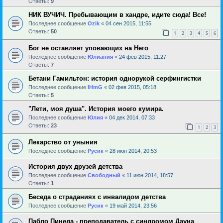
Ответы:
9
НИК ВУЧИЧ. Пребывающим в хандре, идите сюда! Все!
Последнее сообщение
Ozik
«
04 сен 2015, 11:55
Ответы:
50
1
2
3
4
5
6
Бог не оставляет уповающих на Него
Последнее сообщение
Юлиания
«
24 фев 2015, 11:27
Ответы:
7
Бетани Гамильтон: история однорукой серфингистки
Последнее сообщение
IHmG
«
02 фев 2015, 05:18
Ответы:
5
"Лети, моя душа". История моего кумира.
Последнее сообщение
Юлия
«
04 дек 2014, 07:33
Ответы:
23
1
2
3
Лекарство от уныния
Последнее сообщение
Русик
«
28 июн 2014, 20:53
История двух друзей детства
Последнее сообщение
Свободный
«
11 июн 2014, 18:57
Ответы:
1
Беседа о страданиях с инвалидом детства
Последнее сообщение
Русик
«
19 май 2014, 23:56
Пабло Пинеда - преподаватель с синдромом Дауна