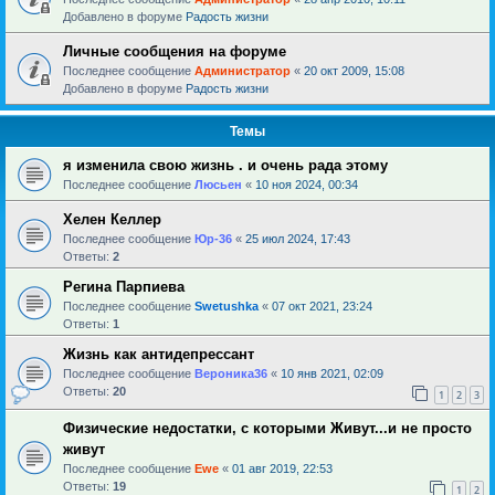
Добавлено в форуме
Радость жизни
Личные сообщения на форуме
Последнее сообщение
Администратор
«
20 окт 2009, 15:08
Добавлено в форуме
Радость жизни
Темы
я изменила свою жизнь . и очень рада этому
Последнее сообщение
Люсьен
«
10 ноя 2024, 00:34
Хелен Келлер
Последнее сообщение
Юр-36
«
25 июл 2024, 17:43
Ответы:
2
Регина Парпиева
Последнее сообщение
Swetushka
«
07 окт 2021, 23:24
Ответы:
1
Жизнь как антидепрессант
Последнее сообщение
Вероника36
«
10 янв 2021, 02:09
Ответы:
20
1
2
3
Физические недостатки, с которыми Живут...и не просто
живут
Последнее сообщение
Ewe
«
01 авг 2019, 22:53
Ответы:
19
1
2