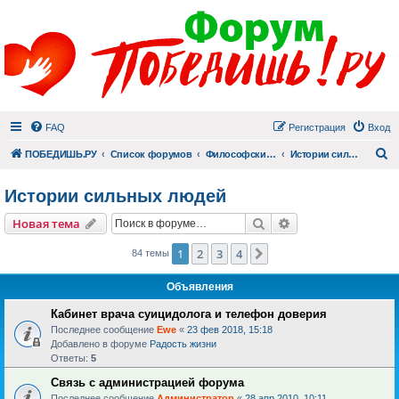
FAQ
Регистрация
Вход
П
ПОБЕДИШЬ.РУ
Список форумов
Философский раздел
Истории сильных людей
Истории сильных людей
Поиск
Расширенный пои
Новая тема
1
2
3
4
След.
84 темы
Объявления
Кабинет врача суицидолога и телефон доверия
Последнее сообщение
Ewe
«
23 фев 2018, 15:18
Добавлено в форуме
Радость жизни
Ответы:
5
Связь с администрацией форума
Последнее сообщение
Администратор
«
28 апр 2010, 10:11