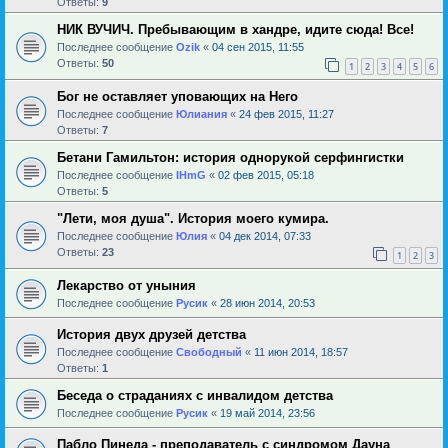
Ответы:
9
НИК ВУЧИЧ. Пребывающим в хандре, идите сюда! Все!
Последнее сообщение
Ozik
«
04 сен 2015, 11:55
Ответы:
50
1
2
3
4
5
6
Бог не оставляет уповающих на Него
Последнее сообщение
Юлиания
«
24 фев 2015, 11:27
Ответы:
7
Бетани Гамильтон: история однорукой серфингистки
Последнее сообщение
IHmG
«
02 фев 2015, 05:18
Ответы:
5
"Лети, моя душа". История моего кумира.
Последнее сообщение
Юлия
«
04 дек 2014, 07:33
Ответы:
23
1
2
3
Лекарство от уныния
Последнее сообщение
Русик
«
28 июн 2014, 20:53
История двух друзей детства
Последнее сообщение
Свободный
«
11 июн 2014, 18:57
Ответы:
1
Беседа о страданиях с инвалидом детства
Последнее сообщение
Русик
«
19 май 2014, 23:56
Пабло Пинеда - преподаватель с синдромом Дауна