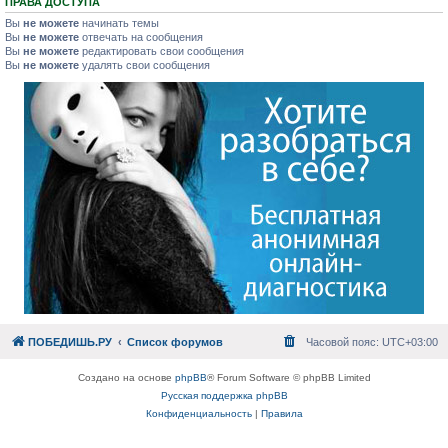
ПРАВА ДОСТУПА
Вы
не можете
начинать темы
Вы
не можете
отвечать на сообщения
Вы
не можете
редактировать свои сообщения
Вы
не можете
удалять свои сообщения
ПОБЕДИШЬ.РУ
Список форумов
Часовой пояс:
UTC+03:00
Создано на основе
phpBB
® Forum Software © phpBB Limited
Русская поддержка phpBB
Конфиденциальность
|
Правила