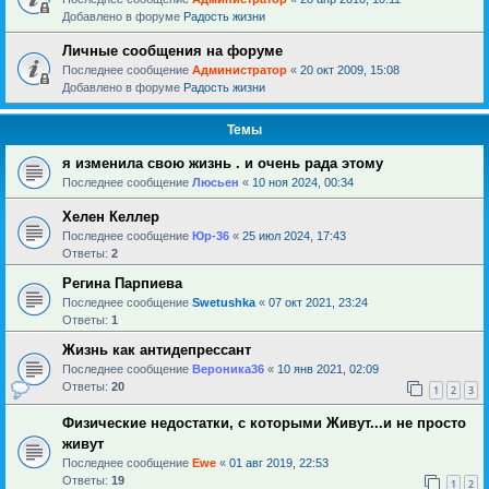
Добавлено в форуме
Радость жизни
Личные сообщения на форуме
Последнее сообщение
Администратор
«
20 окт 2009, 15:08
Добавлено в форуме
Радость жизни
Темы
я изменила свою жизнь . и очень рада этому
Последнее сообщение
Люсьен
«
10 ноя 2024, 00:34
Хелен Келлер
Последнее сообщение
Юр-36
«
25 июл 2024, 17:43
Ответы:
2
Регина Парпиева
Последнее сообщение
Swetushka
«
07 окт 2021, 23:24
Ответы:
1
Жизнь как антидепрессант
Последнее сообщение
Вероника36
«
10 янв 2021, 02:09
Ответы:
20
1
2
3
Физические недостатки, с которыми Живут...и не просто
живут
Последнее сообщение
Ewe
«
01 авг 2019, 22:53
Ответы:
19
1
2