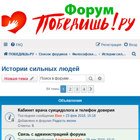
FAQ
Регистрация
Вход
П
ПОБЕДИШЬ.РУ
Список форумов
Философский раздел
Истории сильных людей
Истории сильных людей
Поиск
Расширенный пои
Новая тема
1
2
3
4
След.
84 темы
Объявления
Кабинет врача суицидолога и телефон доверия
Последнее сообщение
Ewe
«
23 фев 2018, 15:18
Добавлено в форуме
Радость жизни
Ответы:
5
Связь с администрацией форума
Последнее сообщение
Администратор
«
28 апр 2010, 10:11