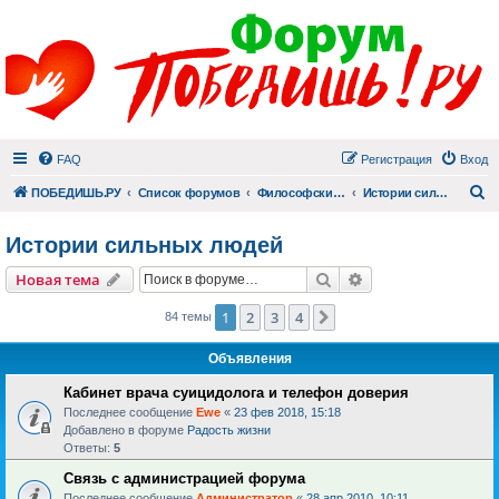
FAQ
Регистрация
Вход
П
ПОБЕДИШЬ.РУ
Список форумов
Философский раздел
Истории сильных людей
Истории сильных людей
Поиск
Расширенный пои
Новая тема
1
2
3
4
След.
84 темы
Объявления
Кабинет врача суицидолога и телефон доверия
Последнее сообщение
Ewe
«
23 фев 2018, 15:18
Добавлено в форуме
Радость жизни
Ответы:
5
Связь с администрацией форума
Последнее сообщение
Администратор
«
28 апр 2010, 10:11