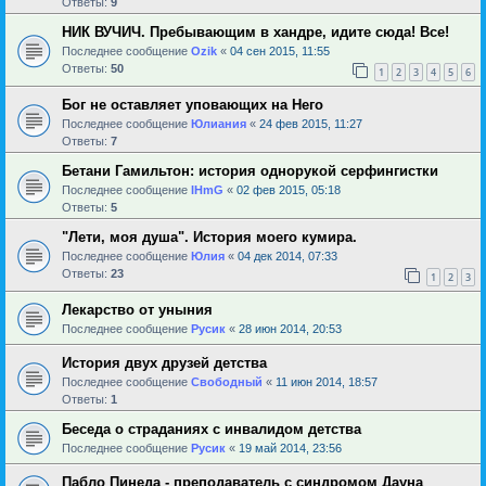
Ответы:
9
НИК ВУЧИЧ. Пребывающим в хандре, идите сюда! Все!
Последнее сообщение
Ozik
«
04 сен 2015, 11:55
Ответы:
50
1
2
3
4
5
6
Бог не оставляет уповающих на Него
Последнее сообщение
Юлиания
«
24 фев 2015, 11:27
Ответы:
7
Бетани Гамильтон: история однорукой серфингистки
Последнее сообщение
IHmG
«
02 фев 2015, 05:18
Ответы:
5
"Лети, моя душа". История моего кумира.
Последнее сообщение
Юлия
«
04 дек 2014, 07:33
Ответы:
23
1
2
3
Лекарство от уныния
Последнее сообщение
Русик
«
28 июн 2014, 20:53
История двух друзей детства
Последнее сообщение
Свободный
«
11 июн 2014, 18:57
Ответы:
1
Беседа о страданиях с инвалидом детства
Последнее сообщение
Русик
«
19 май 2014, 23:56
Пабло Пинеда - преподаватель с синдромом Дауна