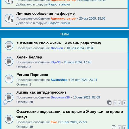
Добавлено в форуме
Радость жизни
Личные сообщения на форуме
Последнее сообщение
Администратор
«
20 окт 2009, 15:08
Добавлено в форуме
Радость жизни
Темы
я изменила свою жизнь . и очень рада этому
Последнее сообщение
Люсьен
«
10 ноя 2024, 00:34
Хелен Келлер
Последнее сообщение
Юр-36
«
25 июл 2024, 17:43
Ответы:
2
Регина Парпиева
Последнее сообщение
Swetushka
«
07 окт 2021, 23:24
Ответы:
1
Жизнь как антидепрессант
Последнее сообщение
Вероника36
«
10 янв 2021, 02:09
Ответы:
20
1
2
3
Физические недостатки, с которыми Живут...и не просто
живут
Последнее сообщение
Ewe
«
01 авг 2019, 22:53
Ответы:
19
1
2