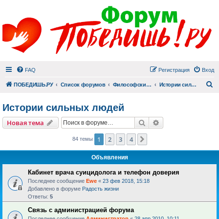
FAQ
Регистрация
Вход
П
ПОБЕДИШЬ.РУ
Список форумов
Философский раздел
Истории сильных людей
Истории сильных людей
Поиск
Расширенный пои
Новая тема
1
2
3
4
След.
84 темы
Объявления
Кабинет врача суицидолога и телефон доверия
Последнее сообщение
Ewe
«
23 фев 2018, 15:18
Добавлено в форуме
Радость жизни
Ответы:
5
Связь с администрацией форума
Последнее сообщение
Администратор
«
28 апр 2010, 10:11