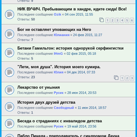
Ответы:
9
НИК ВУЧИЧ. Пребывающим в хандре, идите сюда! Все!
Последнее сообщение
Ozik
«
04 сен 2015, 11:55
Ответы:
50
1
2
3
4
5
6
Бог не оставляет уповающих на Него
Последнее сообщение
Юлиания
«
24 фев 2015, 11:27
Ответы:
7
Бетани Гамильтон: история однорукой серфингистки
Последнее сообщение
IHmG
«
02 фев 2015, 05:18
Ответы:
5
"Лети, моя душа". История моего кумира.
Последнее сообщение
Юлия
«
04 дек 2014, 07:33
Ответы:
23
1
2
3
Лекарство от уныния
Последнее сообщение
Русик
«
28 июн 2014, 20:53
История двух друзей детства
Последнее сообщение
Свободный
«
11 июн 2014, 18:57
Ответы:
1
Беседа о страданиях с инвалидом детства
Последнее сообщение
Русик
«
19 май 2014, 23:56
Пабло Пинеда - преподаватель с синдромом Дауна