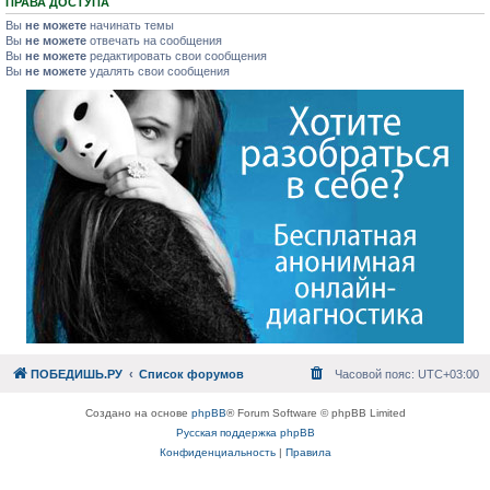
ПРАВА ДОСТУПА
Вы
не можете
начинать темы
Вы
не можете
отвечать на сообщения
Вы
не можете
редактировать свои сообщения
Вы
не можете
удалять свои сообщения
ПОБЕДИШЬ.РУ
Список форумов
Часовой пояс:
UTC+03:00
Создано на основе
phpBB
® Forum Software © phpBB Limited
Русская поддержка phpBB
Конфиденциальность
|
Правила