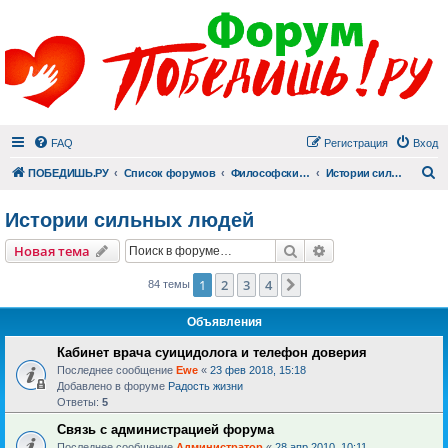
FAQ
Регистрация
Вход
П
ПОБЕДИШЬ.РУ
Список форумов
Философский раздел
Истории сильных людей
Истории сильных людей
Поиск
Расширенный пои
Новая тема
1
2
3
4
След.
84 темы
Объявления
Кабинет врача суицидолога и телефон доверия
Последнее сообщение
Ewe
«
23 фев 2018, 15:18
Добавлено в форуме
Радость жизни
Ответы:
5
Связь с администрацией форума
Последнее сообщение
Администратор
«
28 апр 2010, 10:11