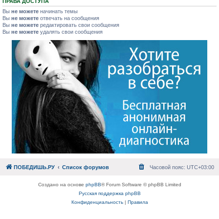
ПРАВА ДОСТУПА
Вы
не можете
начинать темы
Вы
не можете
отвечать на сообщения
Вы
не можете
редактировать свои сообщения
Вы
не можете
удалять свои сообщения
ПОБЕДИШЬ.РУ
Список форумов
Часовой пояс:
UTC+03:00
Создано на основе
phpBB
® Forum Software © phpBB Limited
Русская поддержка phpBB
Конфиденциальность
|
Правила