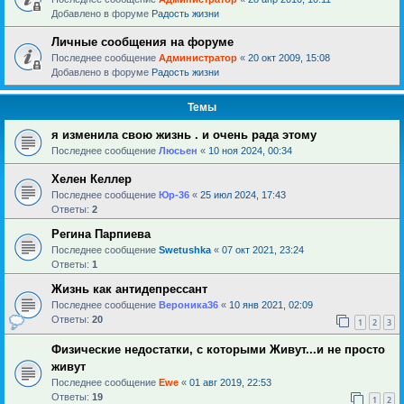
Добавлено в форуме
Радость жизни
Личные сообщения на форуме
Последнее сообщение
Администратор
«
20 окт 2009, 15:08
Добавлено в форуме
Радость жизни
Темы
я изменила свою жизнь . и очень рада этому
Последнее сообщение
Люсьен
«
10 ноя 2024, 00:34
Хелен Келлер
Последнее сообщение
Юр-36
«
25 июл 2024, 17:43
Ответы:
2
Регина Парпиева
Последнее сообщение
Swetushka
«
07 окт 2021, 23:24
Ответы:
1
Жизнь как антидепрессант
Последнее сообщение
Вероника36
«
10 янв 2021, 02:09
Ответы:
20
1
2
3
Физические недостатки, с которыми Живут...и не просто
живут
Последнее сообщение
Ewe
«
01 авг 2019, 22:53
Ответы:
19
1
2