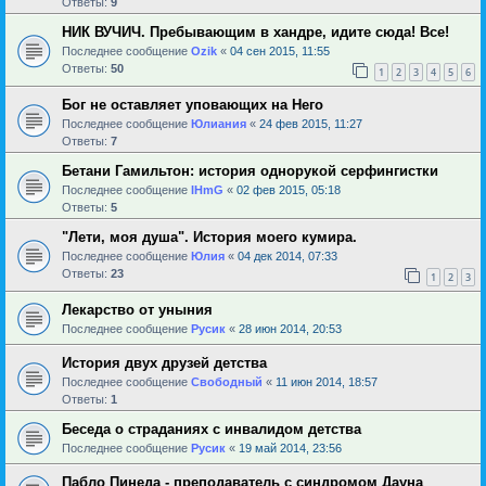
Ответы:
9
НИК ВУЧИЧ. Пребывающим в хандре, идите сюда! Все!
Последнее сообщение
Ozik
«
04 сен 2015, 11:55
Ответы:
50
1
2
3
4
5
6
Бог не оставляет уповающих на Него
Последнее сообщение
Юлиания
«
24 фев 2015, 11:27
Ответы:
7
Бетани Гамильтон: история однорукой серфингистки
Последнее сообщение
IHmG
«
02 фев 2015, 05:18
Ответы:
5
"Лети, моя душа". История моего кумира.
Последнее сообщение
Юлия
«
04 дек 2014, 07:33
Ответы:
23
1
2
3
Лекарство от уныния
Последнее сообщение
Русик
«
28 июн 2014, 20:53
История двух друзей детства
Последнее сообщение
Свободный
«
11 июн 2014, 18:57
Ответы:
1
Беседа о страданиях с инвалидом детства
Последнее сообщение
Русик
«
19 май 2014, 23:56
Пабло Пинеда - преподаватель с синдромом Дауна