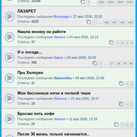
Ответы:
33248
1
3322
3323
3324
3325
…
ЛАЗАРЕТ
Последнее сообщение
Brodyaga
«
27 июл 2026, 23:32
Ответы:
4229
1
420
421
422
423
…
Нашла иконку на работе
Последнее сообщение
Varwen
«
24 июл 2026, 19:13
Ответы:
37
1
2
3
4
И о погоде...
Последнее сообщение
Satou
«
24 июл 2026, 10:06
Ответы:
396
1
37
38
39
40
…
Про Хелоуин
Последнее сообщение
Swetushka
«
09 июл 2026, 22:06
Ответы:
11
1
2
Мои бессонные ночи в полной тиши
Последнее сообщение
Люсьен
«
15 апр 2026, 19:17
Ответы:
18
1
2
Бросаю пить кофе
Последнее сообщение
Varwen
«
11 апр 2026, 13:16
Ответы:
25
1
2
3
После 30 жизнь только начинается..