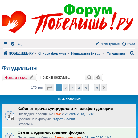
FAQ
Регистрация
Вход
П
ПОБЕДИШЬ.РУ
Список форумов
Наша жизнь (не всё же о суициде!)
Флудильня
Флудильня
Поиск
Расширенный пои
Новая тема
Страница
1
из
8
1
2
3
4
5
8
След.
176 тем
…
Объявления
Кабинет врача суицидолога и телефон доверия
Последнее сообщение
Ewe
«
23 фев 2018, 15:18
Добавлено в форуме
Радость жизни
Ответы:
5
Связь с администрацией форума
Последнее сообщение
Администратор
«
28 апр 2010, 10:11