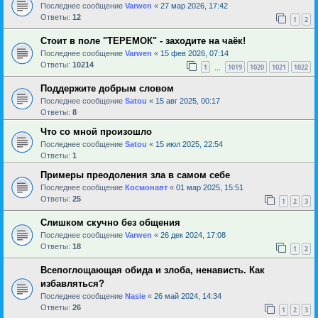
Последнее сообщение
Varwen
«
27 мар 2026, 17:42
Ответы:
12
1
2
Стоит в поле "ТЕРЕМОК" - заходите на чаёк!
Последнее сообщение
Varwen
«
15 фев 2026, 07:14
Ответы:
10214
1
1019
1020
1021
1022
…
Поддержите добрым словом
Последнее сообщение
Satou
«
15 авг 2025, 00:17
Ответы:
8
Что со мной произошло
Последнее сообщение
Satou
«
15 июл 2025, 22:54
Ответы:
1
Примеры преодоления зла в самом себе
Последнее сообщение
Космонавт
«
01 мар 2025, 15:51
Ответы:
25
1
2
3
Слишком скучно без общения
Последнее сообщение
Varwen
«
26 дек 2024, 17:08
Ответы:
18
1
2
Всепоглощающая обида и злоба, ненависть. Как
избавляться?
Последнее сообщение
Nasie
«
26 май 2024, 14:34
Ответы:
26
1
2
3