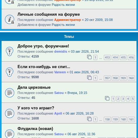
Добавлено в форуме
Радость жизни
Личные сообщения на форуме
Последнее сообщение
Администратор
«
20 окт 2009, 15:08
Добавлено в форуме
Радость жизни
Темы
Доброе утро, форумчане!
Последнее сообщение
demidis
«
03 авг 2026, 21:54
Ответы:
4159
1
413
414
415
416
…
Если кто-нибудь не спит...
Последнее сообщение
Varwen
«
01 июн 2026, 06:43
Ответы:
9598
1
957
958
959
960
…
Дела церковные
Последнее сообщение
Satou
«
Вчера, 19:15
Ответы:
45
1
2
3
4
5
У кого что играет?
Последнее сообщение
April
«
06 авг 2026, 16:28
Ответы:
1608
1
158
159
160
161
…
Флудилка (новая)
Последнее сообщение
Satou
«
06 авг 2026, 11:36