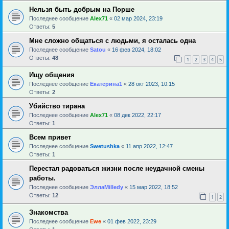
Нельзя быть добрым на Порше
Последнее сообщение
Alex71
«
02 мар 2024, 23:19
Ответы:
5
Мне сложно общаться с людьми, я осталась одна
Последнее сообщение
Satou
«
16 фев 2024, 18:02
Ответы:
48
1
2
3
4
5
Ищу общения
Последнее сообщение
Екатерина1
«
28 окт 2023, 10:15
Ответы:
2
Убийство тирана
Последнее сообщение
Alex71
«
08 дек 2022, 22:17
Ответы:
1
Всем привет
Последнее сообщение
Swetushka
«
11 апр 2022, 12:47
Ответы:
1
Перестал радоваться жизни после неудачной смены
работы.
Последнее сообщение
ЭллаMilledy
«
15 мар 2022, 18:52
Ответы:
12
1
2
Знакомства
Последнее сообщение
Ewe
«
01 фев 2022, 23:29