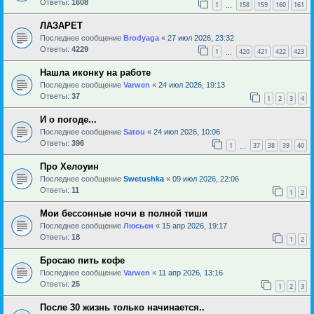
Ответы:
1608
1
158
159
160
161
…
ЛАЗАРЕТ
Последнее сообщение
Brodyaga
«
27 июл 2026, 23:32
Ответы:
4229
1
420
421
422
423
…
Нашла иконку на работе
Последнее сообщение
Varwen
«
24 июл 2026, 19:13
Ответы:
37
1
2
3
4
И о погоде...
Последнее сообщение
Satou
«
24 июл 2026, 10:06
Ответы:
396
1
37
38
39
40
…
Про Хелоуин
Последнее сообщение
Swetushka
«
09 июл 2026, 22:06
Ответы:
11
1
2
Мои бессонные ночи в полной тиши
Последнее сообщение
Люсьен
«
15 апр 2026, 19:17
Ответы:
18
1
2
Бросаю пить кофе
Последнее сообщение
Varwen
«
11 апр 2026, 13:16
Ответы:
25
1
2
3
После 30 жизнь только начинается..