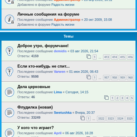
Добавлено в форуме
Радость жизни
Личные сообщения на форуме
Последнее сообщение
Администратор
«
20 окт 2009, 15:08
Добавлено в форуме
Радость жизни
Темы
Доброе утро, форумчане!
Последнее сообщение
demidis
«
03 авг 2026, 21:54
Ответы:
4159
1
413
414
415
416
…
Если кто-нибудь не спит...
Последнее сообщение
Varwen
«
01 июн 2026, 06:43
Ответы:
9598
1
957
958
959
960
…
Дела церковные
Последнее сообщение
Lima
«
Сегодня, 14:15
Ответы:
46
1
2
3
4
5
Флудилка (новая)
Последнее сообщение
Swetushka
«
Вчера, 20:37
Ответы:
33249
1
3322
3323
3324
3325
…
У кого что играет?
Последнее сообщение
April
«
06 авг 2026, 16:28