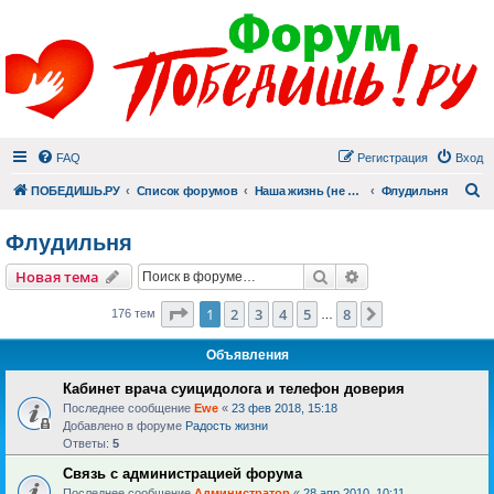
FAQ
Регистрация
Вход
П
ПОБЕДИШЬ.РУ
Список форумов
Наша жизнь (не всё же о суициде!)
Флудильня
Флудильня
Поиск
Расширенный пои
Новая тема
Страница
1
из
8
1
2
3
4
5
8
След.
176 тем
…
Объявления
Кабинет врача суицидолога и телефон доверия
Последнее сообщение
Ewe
«
23 фев 2018, 15:18
Добавлено в форуме
Радость жизни
Ответы:
5
Связь с администрацией форума
Последнее сообщение
Администратор
«
28 апр 2010, 10:11