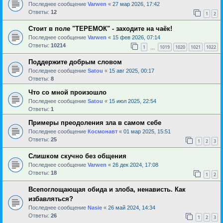
Последнее сообщение
Varwen
«
27 мар 2026, 17:42
Ответы:
12
1
2
Стоит в поле "ТЕРЕМОК" - заходите на чаёк!
Последнее сообщение
Varwen
«
15 фев 2026, 07:14
Ответы:
10214
1
1019
1020
1021
1022
…
Поддержите добрым словом
Последнее сообщение
Satou
«
15 авг 2025, 00:17
Ответы:
8
Что со мной произошло
Последнее сообщение
Satou
«
15 июл 2025, 22:54
Ответы:
1
Примеры преодоления зла в самом себе
Последнее сообщение
Космонавт
«
01 мар 2025, 15:51
Ответы:
25
1
2
3
Слишком скучно без общения
Последнее сообщение
Varwen
«
26 дек 2024, 17:08
Ответы:
18
1
2
Всепоглощающая обида и злоба, ненависть. Как
избавляться?
Последнее сообщение
Nasie
«
26 май 2024, 14:34
Ответы:
26
1
2
3