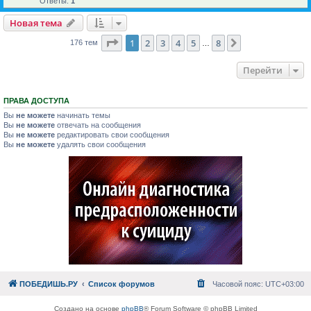
Ответы:
1
Новая тема
Страница
1
из
8
1
2
3
4
5
8
След.
176 тем
…
Перейти
ПРАВА ДОСТУПА
Вы
не можете
начинать темы
Вы
не можете
отвечать на сообщения
Вы
не можете
редактировать свои сообщения
Вы
не можете
удалять свои сообщения
ПОБЕДИШЬ.РУ
Список форумов
Часовой пояс:
UTC+03:00
Создано на основе
phpBB
® Forum Software © phpBB Limited