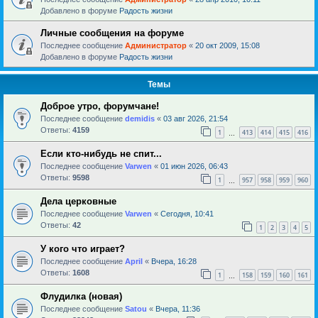
Добавлено в форуме
Радость жизни
Личные сообщения на форуме
Последнее сообщение
Администратор
«
20 окт 2009, 15:08
Добавлено в форуме
Радость жизни
Темы
Доброе утро, форумчане!
Последнее сообщение
demidis
«
03 авг 2026, 21:54
Ответы:
4159
1
413
414
415
416
…
Если кто-нибудь не спит...
Последнее сообщение
Varwen
«
01 июн 2026, 06:43
Ответы:
9598
1
957
958
959
960
…
Дела церковные
Последнее сообщение
Varwen
«
Сегодня, 10:41
Ответы:
42
1
2
3
4
5
У кого что играет?
Последнее сообщение
April
«
Вчера, 16:28
Ответы:
1608
1
158
159
160
161
…
Флудилка (новая)
Последнее сообщение
Satou
«
Вчера, 11:36