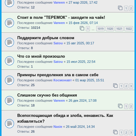
Последнее сообщение
Varwen
«
27 мар 2026, 17:42
Ответы:
12
1
2
Стоит в поле "ТЕРЕМОК" - заходите на чаёк!
Последнее сообщение
Varwen
«
15 фев 2026, 07:14
Ответы:
10214
1
1019
1020
1021
1022
…
Поддержите добрым словом
Последнее сообщение
Satou
«
15 авг 2025, 00:17
Ответы:
8
Что со мной произошло
Последнее сообщение
Satou
«
15 июл 2025, 22:54
Ответы:
1
Примеры преодоления зла в самом себе
Последнее сообщение
Космонавт
«
01 мар 2025, 15:51
Ответы:
25
1
2
3
Слишком скучно без общения
Последнее сообщение
Varwen
«
26 дек 2024, 17:08
Ответы:
18
1
2
Всепоглощающая обида и злоба, ненависть. Как
избавляться?
Последнее сообщение
Nasie
«
26 май 2024, 14:34
Ответы:
26
1
2
3