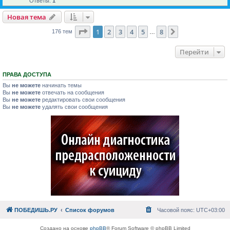
Ответы:
1
Новая тема
Страница
1
из
8
1
2
3
4
5
8
След.
176 тем
…
Перейти
ПРАВА ДОСТУПА
Вы
не можете
начинать темы
Вы
не можете
отвечать на сообщения
Вы
не можете
редактировать свои сообщения
Вы
не можете
удалять свои сообщения
ПОБЕДИШЬ.РУ
Список форумов
Часовой пояс:
UTC+03:00
Создано на основе
phpBB
® Forum Software © phpBB Limited