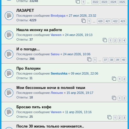
Ответы:
33248
1
3322
3323
3324
3325
…
ЛАЗАРЕТ
Последнее сообщение
Brodyaga
«
27 июл 2026, 23:32
Ответы:
4229
1
420
421
422
423
…
Нашла иконку на работе
Последнее сообщение
Varwen
«
24 июл 2026, 19:13
Ответы:
37
1
2
3
4
И о погоде...
Последнее сообщение
Satou
«
24 июл 2026, 10:06
Ответы:
396
1
37
38
39
40
…
Про Хелоуин
Последнее сообщение
Swetushka
«
09 июл 2026, 22:06
Ответы:
11
1
2
Мои бессонные ночи в полной тиши
Последнее сообщение
Люсьен
«
15 апр 2026, 19:17
Ответы:
18
1
2
Бросаю пить кофе
Последнее сообщение
Varwen
«
11 апр 2026, 13:16
Ответы:
25
1
2
3
После 30 жизнь только начинается..