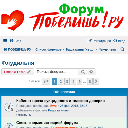
FAQ
Регистрация
Вход
П
ПОБЕДИШЬ.РУ
Список форумов
Наша жизнь (не всё же о суициде!)
Флудильня
Флудильня
Поиск
Расширенный пои
Новая тема
Страница
1
из
8
1
2
3
4
5
8
След.
176 тем
…
Объявления
Кабинет врача суицидолога и телефон доверия
Последнее сообщение
Ewe
«
23 фев 2018, 15:18
Добавлено в форуме
Радость жизни
Ответы:
5
Связь с администрацией форума
Последнее сообщение
Администратор
«
28 апр 2010, 10:11