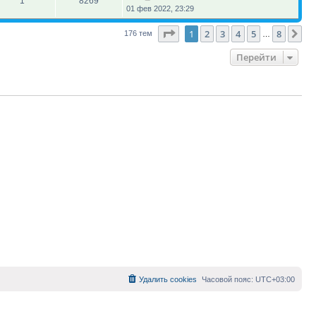
1
8269
01 фев 2022, 23:29
Страница
1
из
8
1
2
3
4
5
8
Сл
176 тем
…
Перейти
Удалить cookies
Часовой пояс:
UTC+03:00