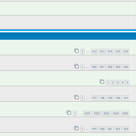
1
412
413
414
415
416
…
1
956
957
958
959
960
…
1
2
3
4
5
1
157
158
159
160
161
…
1
3321
3322
3323
3324
3325
…
1
419
420
421
422
423
…