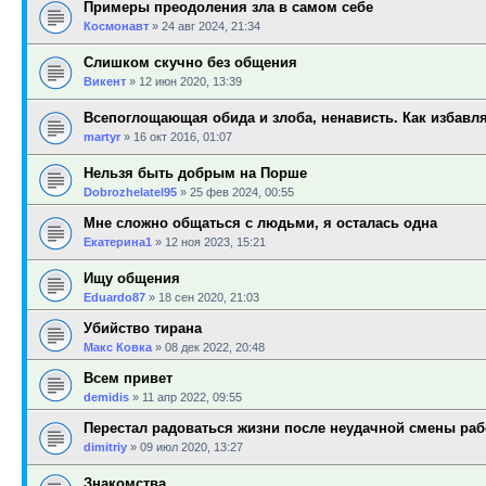
Примеры преодоления зла в самом себе
Космонавт
»
24 авг 2024, 21:34
Слишком скучно без общения
Викент
»
12 июн 2020, 13:39
Всепоглощающая обида и злоба, ненависть. Как избавл
martyr
»
16 окт 2016, 01:07
Нельзя быть добрым на Порше
Dobrozhelatel95
»
25 фев 2024, 00:55
Мне сложно общаться с людьми, я осталась одна
Екатерина1
»
12 ноя 2023, 15:21
Ищу общения
Eduardo87
»
18 сен 2020, 21:03
Убийство тирана
Макс Ковка
»
08 дек 2022, 20:48
Всем привет
demidis
»
11 апр 2022, 09:55
Перестал радоваться жизни после неудачной смены раб
dimitriy
»
09 июл 2020, 13:27
Знакомства