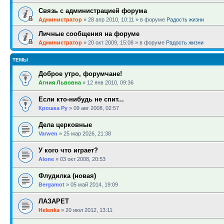
Связь с администрацией форума
Администратор
»
28 апр 2010, 10:11
» в форуме
Радость жизни
Личные сообщения на форуме
Администратор
»
20 окт 2009, 15:08
» в форуме
Радость жизни
ТЕМЫ
Доброе утро, форумчане!
Агния Львовна
»
12 янв 2010, 09:36
Если кто-нибудь не спит...
Крошка Ру
»
09 авг 2008, 02:57
Дела церковные
Varwen
»
25 мар 2026, 21:38
У кого что играет?
Alone
»
03 окт 2008, 20:53
Флудилка (новая)
Bergamot
»
05 май 2014, 19:09
ЛАЗАРЕТ
Helenka
»
20 июл 2012, 13:11