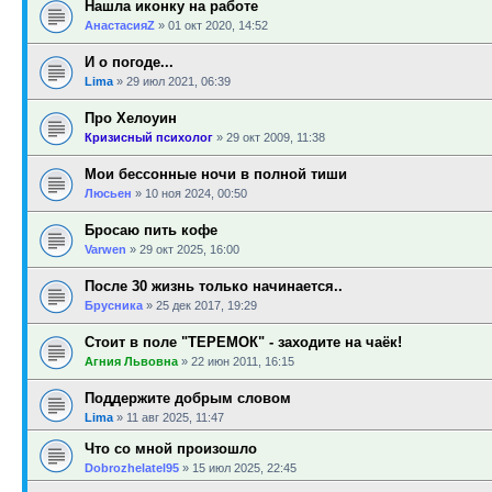
Нашла иконку на работе
АнастасияZ
»
01 окт 2020, 14:52
И о погоде...
Lima
»
29 июл 2021, 06:39
Про Хелоуин
Кризисный психолог
»
29 окт 2009, 11:38
Мои бессонные ночи в полной тиши
Люсьен
»
10 ноя 2024, 00:50
Бросаю пить кофе
Varwen
»
29 окт 2025, 16:00
После 30 жизнь только начинается..
Брусника
»
25 дек 2017, 19:29
Стоит в поле "ТЕРЕМОК" - заходите на чаёк!
Агния Львовна
»
22 июн 2011, 16:15
Поддержите добрым словом
Lima
»
11 авг 2025, 11:47
Что со мной произошло
Dobrozhelatel95
»
15 июл 2025, 22:45