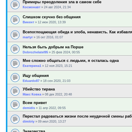
Примеры преодоления зла в самом себе
Космонавт
»
24 авг 2024, 21:34
Слишком скучно без общения
Викент
»
12 июн 2020, 13:39
Всепоглощающая обида и злоба, ненависть. Как избавл
martyr
»
16 окт 2016, 01:07
Нельзя быть добрым на Порше
Dobrozhelatel95
»
25 фев 2024, 00:55
Мне сложно общаться с людьми, я осталась одна
Екатерина1
»
12 ноя 2023, 15:21
Ищу общения
Eduardo87
»
18 сен 2020, 21:03
Убийство тирана
Макс Ковка
»
08 дек 2022, 20:48
Всем привет
demidis
»
11 апр 2022, 09:55
Перестал радоваться жизни после неудачной смены раб
dimitriy
»
09 июл 2020, 13:27
Знакомства