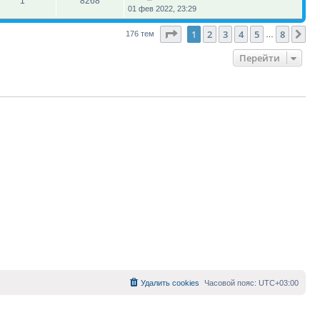
1
8268
01 фев 2022, 23:29
Страница
1
из
8
1
2
3
4
5
8
Сл
176 тем
…
Перейти
Удалить cookies
Часовой пояс:
UTC+03:00