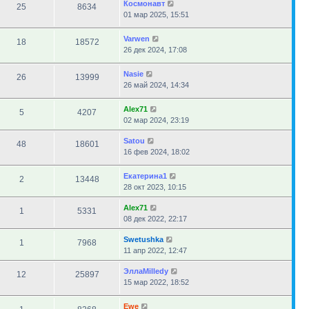
Космонавт
25
8634
01 мар 2025, 15:51
Varwen
18
18572
26 дек 2024, 17:08
Nasie
26
13999
26 май 2024, 14:34
Alex71
5
4207
02 мар 2024, 23:19
Satou
48
18601
16 фев 2024, 18:02
Екатерина1
2
13448
28 окт 2023, 10:15
Alex71
1
5331
08 дек 2022, 22:17
Swetushka
1
7968
11 апр 2022, 12:47
ЭллаMilledy
12
25897
15 мар 2022, 18:52
Ewe