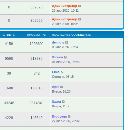
Администратор
0
339670
28 апр 2010, 10:11
Администратор
0
352069
20 окт 2009, 15:08
ОТВЕТЫ
ПРОСМОТРЫ
ПОСЛЕДНЕЕ СООБЩЕНИЕ
demidis
4159
1908691
03 авг 2026, 21:54
Varwen
9598
213785
01 июн 2026, 06:43
Lima
39
842
Сегодня, 05:15
April
1608
130016
Вчера, 16:28
Satou
33248
3814841
Вчера, 11:36
Brodyaga
4229
145649
27 июл 2026, 23:32