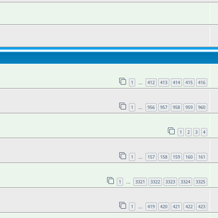
1
412
413
414
415
416
…
1
956
957
958
959
960
…
1
2
3
4
1
157
158
159
160
161
…
1
3321
3322
3323
3324
3325
…
1
419
420
421
422
423
…