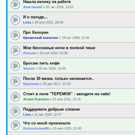
Нашла иконку на работе
АнастасияZ
»
01 окт 2020, 14:52
И о погоде...
Lima
»
29 июл 2021, 06:39
Про Хелоуин
Кризисный психолог
»
29 окт 2009, 11:38
Мои бессонные ночи в полной тиши
Люсьен
»
10 ноя 2024, 00:50
Бросаю пить кофе
Varwen
»
29 окт 2025, 16:00
После 30 жизнь только начинается..
Брусника
»
25 дек 2017, 19:29
Стоит в поле "ТЕРЕМОК" - заходите на чаёк!
Агния Львовна
»
22 июн 2011, 16:15
Поддержите добрым словом
Lima
»
11 авг 2025, 11:47
Что со мной произошло
Dobrozhelatel95
»
15 июл 2025, 22:45