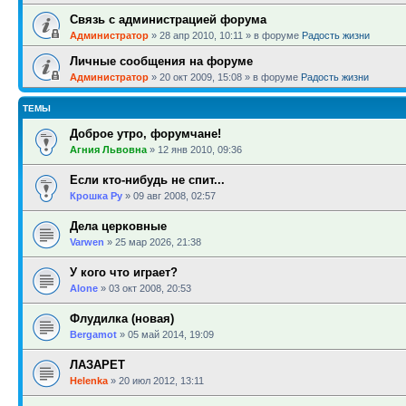
Связь с администрацией форума
Администратор
»
28 апр 2010, 10:11
» в форуме
Радость жизни
Личные сообщения на форуме
Администратор
»
20 окт 2009, 15:08
» в форуме
Радость жизни
ТЕМЫ
Доброе утро, форумчане!
Агния Львовна
»
12 янв 2010, 09:36
Если кто-нибудь не спит...
Крошка Ру
»
09 авг 2008, 02:57
Дела церковные
Varwen
»
25 мар 2026, 21:38
У кого что играет?
Alone
»
03 окт 2008, 20:53
Флудилка (новая)
Bergamot
»
05 май 2014, 19:09
ЛАЗАРЕТ
Helenka
»
20 июл 2012, 13:11