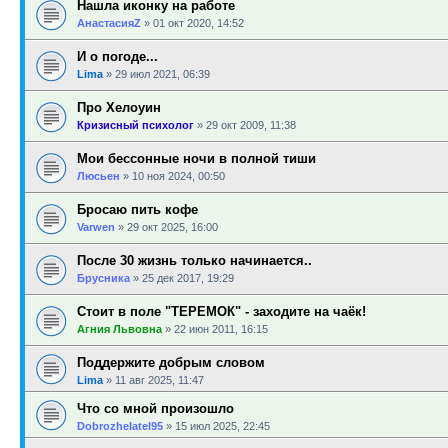
Нашла иконку на работе
АнастасияZ
»
01 окт 2020, 14:52
И о погоде...
Lima
»
29 июл 2021, 06:39
Про Хелоуин
Кризисный психолог
»
29 окт 2009, 11:38
Мои бессонные ночи в полной тиши
Люсьен
»
10 ноя 2024, 00:50
Бросаю пить кофе
Varwen
»
29 окт 2025, 16:00
После 30 жизнь только начинается..
Брусника
»
25 дек 2017, 19:29
Стоит в поле "ТЕРЕМОК" - заходите на чаёк!
Агния Львовна
»
22 июн 2011, 16:15
Поддержите добрым словом
Lima
»
11 авг 2025, 11:47
Что со мной произошло
Dobrozhelatel95
»
15 июл 2025, 22:45