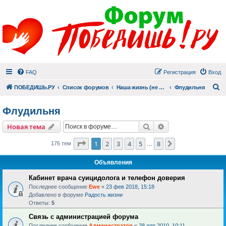
FAQ
Регистрация
Вход
П
ПОБЕДИШЬ.РУ
Список форумов
Наша жизнь (не всё же о суициде!)
Флудильня
Флудильня
Поиск
Расширенный пои
Новая тема
Страница
1
из
8
1
2
3
4
5
8
След.
176 тем
…
Объявления
Кабинет врача суицидолога и телефон доверия
Последнее сообщение
Ewe
«
23 фев 2018, 15:18
Добавлено в форуме
Радость жизни
Ответы:
5
Связь с администрацией форума
Последнее сообщение
Администратор
«
28 апр 2010, 10:11