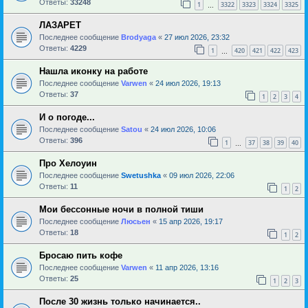
Ответы:
33248
1
3322
3323
3324
3325
…
ЛАЗАРЕТ
Последнее сообщение
Brodyaga
«
27 июл 2026, 23:32
Ответы:
4229
1
420
421
422
423
…
Нашла иконку на работе
Последнее сообщение
Varwen
«
24 июл 2026, 19:13
Ответы:
37
1
2
3
4
И о погоде...
Последнее сообщение
Satou
«
24 июл 2026, 10:06
Ответы:
396
1
37
38
39
40
…
Про Хелоуин
Последнее сообщение
Swetushka
«
09 июл 2026, 22:06
Ответы:
11
1
2
Мои бессонные ночи в полной тиши
Последнее сообщение
Люсьен
«
15 апр 2026, 19:17
Ответы:
18
1
2
Бросаю пить кофе
Последнее сообщение
Varwen
«
11 апр 2026, 13:16
Ответы:
25
1
2
3
После 30 жизнь только начинается..