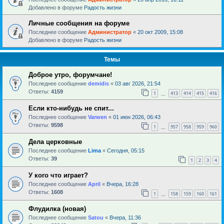
Добавлено в форуме
Радость жизни
Личные сообщения на форуме
Последнее сообщение
Администратор
«
20 окт 2009, 15:08
Добавлено в форуме
Радость жизни
Темы
Доброе утро, форумчане!
Последнее сообщение
demidis
«
03 авг 2026, 21:54
Ответы:
4159
1
413
414
415
416
…
Если кто-нибудь не спит...
Последнее сообщение
Varwen
«
01 июн 2026, 06:43
Ответы:
9598
1
957
958
959
960
…
Дела церковные
Последнее сообщение
Lima
«
Сегодня, 05:15
Ответы:
39
1
2
3
4
У кого что играет?
Последнее сообщение
April
«
Вчера, 16:28
Ответы:
1608
1
158
159
160
161
…
Флудилка (новая)
Последнее сообщение
Satou
«
Вчера, 11:36