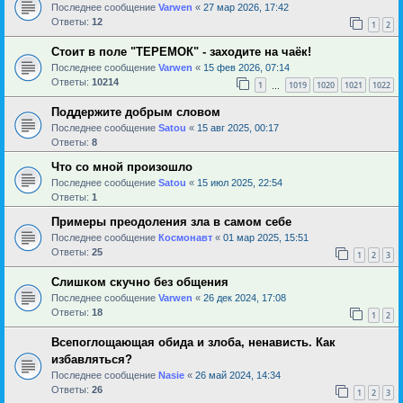
Последнее сообщение
Varwen
«
27 мар 2026, 17:42
Ответы:
12
1
2
Стоит в поле "ТЕРЕМОК" - заходите на чаёк!
Последнее сообщение
Varwen
«
15 фев 2026, 07:14
Ответы:
10214
1
1019
1020
1021
1022
…
Поддержите добрым словом
Последнее сообщение
Satou
«
15 авг 2025, 00:17
Ответы:
8
Что со мной произошло
Последнее сообщение
Satou
«
15 июл 2025, 22:54
Ответы:
1
Примеры преодоления зла в самом себе
Последнее сообщение
Космонавт
«
01 мар 2025, 15:51
Ответы:
25
1
2
3
Слишком скучно без общения
Последнее сообщение
Varwen
«
26 дек 2024, 17:08
Ответы:
18
1
2
Всепоглощающая обида и злоба, ненависть. Как
избавляться?
Последнее сообщение
Nasie
«
26 май 2024, 14:34
Ответы:
26
1
2
3