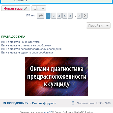
Ответы:
1
Новая тема
Страница
1
из
8
1
2
3
4
5
8
След.
176 тем
…
Перейти
ПРАВА ДОСТУПА
Вы
не можете
начинать темы
Вы
не можете
отвечать на сообщения
Вы
не можете
редактировать свои сообщения
Вы
не можете
удалять свои сообщения
ПОБЕДИШЬ.РУ
Список форумов
Часовой пояс:
UTC+03:00
Создано на основе
phpBB
® Forum Software © phpBB Limited