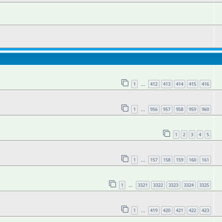
1
412
413
414
415
416
…
1
956
957
958
959
960
…
1
2
3
4
5
1
157
158
159
160
161
…
1
3321
3322
3323
3324
3325
…
1
419
420
421
422
423
…