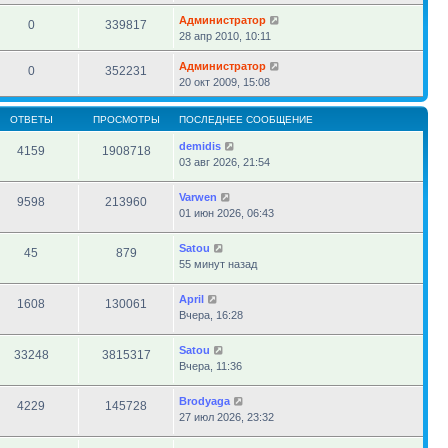
Администратор
0
339817
28 апр 2010, 10:11
Администратор
0
352231
20 окт 2009, 15:08
ОТВЕТЫ
ПРОСМОТРЫ
ПОСЛЕДНЕЕ СООБЩЕНИЕ
demidis
4159
1908718
03 авг 2026, 21:54
Varwen
9598
213960
01 июн 2026, 06:43
Satou
45
879
55 минут назад
April
1608
130061
Вчера, 16:28
Satou
33248
3815317
Вчера, 11:36
Brodyaga
4229
145728
27 июл 2026, 23:32