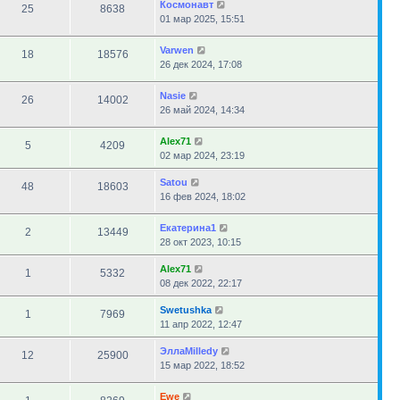
Космонавт
25
8638
01 мар 2025, 15:51
Varwen
18
18576
26 дек 2024, 17:08
Nasie
26
14002
26 май 2024, 14:34
Alex71
5
4209
02 мар 2024, 23:19
Satou
48
18603
16 фев 2024, 18:02
Екатерина1
2
13449
28 окт 2023, 10:15
Alex71
1
5332
08 дек 2022, 22:17
Swetushka
1
7969
11 апр 2022, 12:47
ЭллаMilledy
12
25900
15 мар 2022, 18:52
Ewe