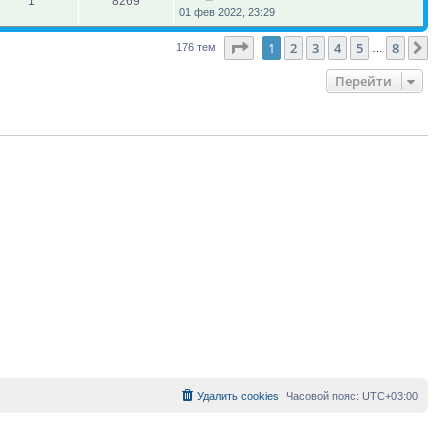
1
8269
01 фев 2022, 23:29
Страница
1
из
8
1
2
3
4
5
8
Сл
176 тем
…
Перейти
Удалить cookies
Часовой пояс:
UTC+03:00