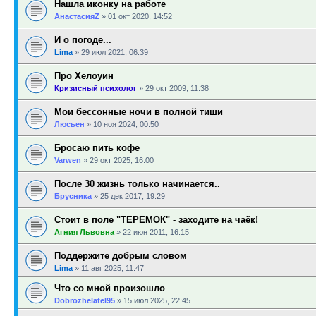
Нашла иконку на работе
АнастасияZ
»
01 окт 2020, 14:52
И о погоде...
Lima
»
29 июл 2021, 06:39
Про Хелоуин
Кризисный психолог
»
29 окт 2009, 11:38
Мои бессонные ночи в полной тиши
Люсьен
»
10 ноя 2024, 00:50
Бросаю пить кофе
Varwen
»
29 окт 2025, 16:00
После 30 жизнь только начинается..
Брусника
»
25 дек 2017, 19:29
Стоит в поле "ТЕРЕМОК" - заходите на чаёк!
Агния Львовна
»
22 июн 2011, 16:15
Поддержите добрым словом
Lima
»
11 авг 2025, 11:47
Что со мной произошло
Dobrozhelatel95
»
15 июл 2025, 22:45