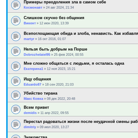
Примеры преодоления зла в самом себе
Космонавт
»
24 авг 2024, 21:34
Слишком скучно без общения
Викент
»
12 июн 2020, 13:39
Всепоглощающая обида и злоба, ненависть. Как избавл
martyr
»
16 окт 2016, 01:07
Нельзя быть добрым на Порше
Dobrozhelatel95
»
25 фев 2024, 00:55
Мне сложно общаться с людьми, я осталась одна
Екатерина1
»
12 ноя 2023, 15:21
Ищу общения
Eduardo87
»
18 сен 2020, 21:03
Убийство тирана
Макс Ковка
»
08 дек 2022, 20:48
Всем привет
demidis
»
11 апр 2022, 09:55
Перестал радоваться жизни после неудачной смены раб
dimitriy
»
09 июл 2020, 13:27
Знакомства