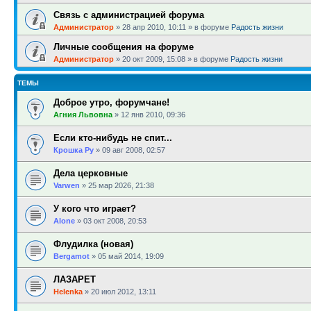
Связь с администрацией форума
Администратор
»
28 апр 2010, 10:11
» в форуме
Радость жизни
Личные сообщения на форуме
Администратор
»
20 окт 2009, 15:08
» в форуме
Радость жизни
ТЕМЫ
Доброе утро, форумчане!
Агния Львовна
»
12 янв 2010, 09:36
Если кто-нибудь не спит...
Крошка Ру
»
09 авг 2008, 02:57
Дела церковные
Varwen
»
25 мар 2026, 21:38
У кого что играет?
Alone
»
03 окт 2008, 20:53
Флудилка (новая)
Bergamot
»
05 май 2014, 19:09
ЛАЗАРЕТ
Helenka
»
20 июл 2012, 13:11