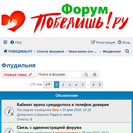
FAQ
Регистрация
Вход
П
ПОБЕДИШЬ.РУ
Список форумов
Наша жизнь (не всё же о суициде!)
Флудильня
Флудильня
Поиск
Расширенный пои
Новая тема
Страница
1
из
8
1
2
3
4
5
8
След.
176 тем
…
Объявления
Кабинет врача суицидолога и телефон доверия
Последнее сообщение
Ewe
«
23 фев 2018, 15:18
Добавлено в форуме
Радость жизни
Ответы:
5
Связь с администрацией форума
Последнее сообщение
Администратор
«
28 апр 2010, 10:11