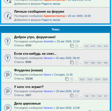
Добавлено в форуме
Радость жизни
Личные сообщения на форуме
Последнее сообщение
Администратор
«
20 окт 2009, 15:08
Добавлено в форуме
Радость жизни
Темы
Доброе утро, форумчане!
Последнее сообщение
demidis
«
03 авг 2026, 21:54
Ответы:
4159
1
413
414
415
416
…
Если кто-нибудь не спит...
Последнее сообщение
Varwen
«
01 июн 2026, 06:43
Ответы:
9598
1
957
958
959
960
…
Флудилка (новая)
Последнее сообщение
Satou
«
Сегодня, 11:36
Ответы:
33248
1
3322
3323
3324
3325
…
У кого что играет?
Последнее сообщение
Varwen
«
29 июл 2026, 15:32
Ответы:
1607
1
158
159
160
161
…
Дела церковные
Последнее сообщение
Varwen
«
28 июл 2026, 12:08