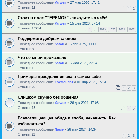
Последнее сообщение
Varwen
«
27 мар 2026, 17:42
Ответы:
12
1
2
Стоит в поле "ТЕРЕМОК" - заходите на чаёк!
Последнее сообщение
Varwen
«
15 фев 2026, 07:14
Ответы:
10214
1
1019
1020
1021
1022
…
Поддержите добрым словом
Последнее сообщение
Satou
«
15 авг 2025, 00:17
Ответы:
8
Что со мной произошло
Последнее сообщение
Satou
«
15 июл 2025, 22:54
Ответы:
1
Примеры преодоления зла в самом себе
Последнее сообщение
Космонавт
«
01 мар 2025, 15:51
Ответы:
25
1
2
3
Слишком скучно без общения
Последнее сообщение
Varwen
«
26 дек 2024, 17:08
Ответы:
18
1
2
Всепоглощающая обида и злоба, ненависть. Как
избавляться?
Последнее сообщение
Nasie
«
26 май 2024, 14:34
Ответы:
26
1
2
3