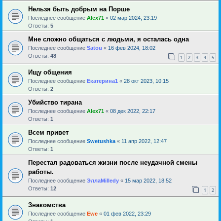
Нельзя быть добрым на Порше
Последнее сообщение
Alex71
«
02 мар 2024, 23:19
Ответы:
5
Мне сложно общаться с людьми, я осталась одна
Последнее сообщение
Satou
«
16 фев 2024, 18:02
Ответы:
48
1
2
3
4
5
Ищу общения
Последнее сообщение
Екатерина1
«
28 окт 2023, 10:15
Ответы:
2
Убийство тирана
Последнее сообщение
Alex71
«
08 дек 2022, 22:17
Ответы:
1
Всем привет
Последнее сообщение
Swetushka
«
11 апр 2022, 12:47
Ответы:
1
Перестал радоваться жизни после неудачной смены
работы.
Последнее сообщение
ЭллаMilledy
«
15 мар 2022, 18:52
Ответы:
12
1
2
Знакомства
Последнее сообщение
Ewe
«
01 фев 2022, 23:29