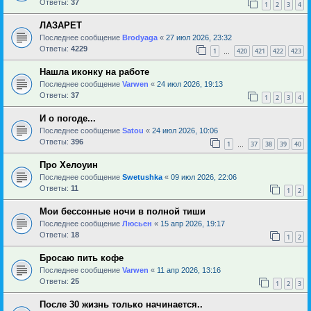
Ответы:
37
1
2
3
4
ЛАЗАРЕТ
Последнее сообщение
Brodyaga
«
27 июл 2026, 23:32
Ответы:
4229
1
420
421
422
423
…
Нашла иконку на работе
Последнее сообщение
Varwen
«
24 июл 2026, 19:13
Ответы:
37
1
2
3
4
И о погоде...
Последнее сообщение
Satou
«
24 июл 2026, 10:06
Ответы:
396
1
37
38
39
40
…
Про Хелоуин
Последнее сообщение
Swetushka
«
09 июл 2026, 22:06
Ответы:
11
1
2
Мои бессонные ночи в полной тиши
Последнее сообщение
Люсьен
«
15 апр 2026, 19:17
Ответы:
18
1
2
Бросаю пить кофе
Последнее сообщение
Varwen
«
11 апр 2026, 13:16
Ответы:
25
1
2
3
После 30 жизнь только начинается..