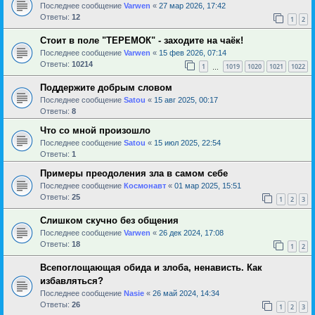
Последнее сообщение
Varwen
«
27 мар 2026, 17:42
Ответы:
12
1
2
Стоит в поле "ТЕРЕМОК" - заходите на чаёк!
Последнее сообщение
Varwen
«
15 фев 2026, 07:14
Ответы:
10214
1
1019
1020
1021
1022
…
Поддержите добрым словом
Последнее сообщение
Satou
«
15 авг 2025, 00:17
Ответы:
8
Что со мной произошло
Последнее сообщение
Satou
«
15 июл 2025, 22:54
Ответы:
1
Примеры преодоления зла в самом себе
Последнее сообщение
Космонавт
«
01 мар 2025, 15:51
Ответы:
25
1
2
3
Слишком скучно без общения
Последнее сообщение
Varwen
«
26 дек 2024, 17:08
Ответы:
18
1
2
Всепоглощающая обида и злоба, ненависть. Как
избавляться?
Последнее сообщение
Nasie
«
26 май 2024, 14:34
Ответы:
26
1
2
3