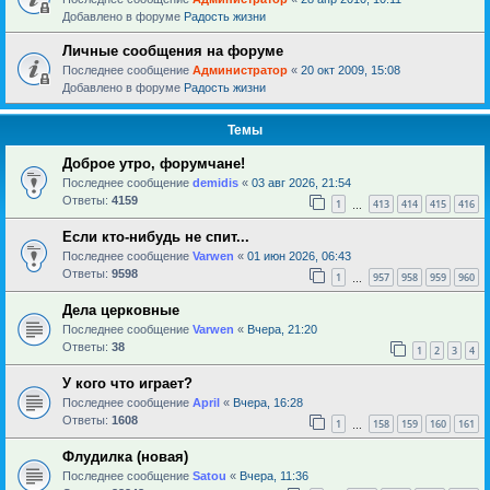
Добавлено в форуме
Радость жизни
Личные сообщения на форуме
Последнее сообщение
Администратор
«
20 окт 2009, 15:08
Добавлено в форуме
Радость жизни
Темы
Доброе утро, форумчане!
Последнее сообщение
demidis
«
03 авг 2026, 21:54
Ответы:
4159
1
413
414
415
416
…
Если кто-нибудь не спит...
Последнее сообщение
Varwen
«
01 июн 2026, 06:43
Ответы:
9598
1
957
958
959
960
…
Дела церковные
Последнее сообщение
Varwen
«
Вчера, 21:20
Ответы:
38
1
2
3
4
У кого что играет?
Последнее сообщение
April
«
Вчера, 16:28
Ответы:
1608
1
158
159
160
161
…
Флудилка (новая)
Последнее сообщение
Satou
«
Вчера, 11:36