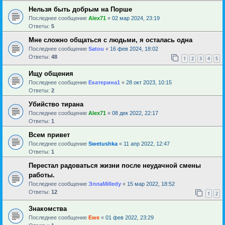
Нельзя быть добрым на Порше
Последнее сообщение
Alex71
«
02 мар 2024, 23:19
Ответы:
5
Мне сложно общаться с людьми, я осталась одна
Последнее сообщение
Satou
«
16 фев 2024, 18:02
Ответы:
48
1
2
3
4
5
Ищу общения
Последнее сообщение
Екатерина1
«
28 окт 2023, 10:15
Ответы:
2
Убийство тирана
Последнее сообщение
Alex71
«
08 дек 2022, 22:17
Ответы:
1
Всем привет
Последнее сообщение
Swetushka
«
11 апр 2022, 12:47
Ответы:
1
Перестал радоваться жизни после неудачной смены
работы.
Последнее сообщение
ЭллаMilledy
«
15 мар 2022, 18:52
Ответы:
12
1
2
Знакомства
Последнее сообщение
Ewe
«
01 фев 2022, 23:29