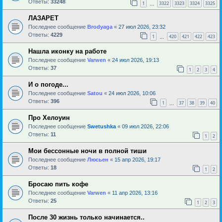
Ответы:
33248
1
3322
3323
3324
3325
…
ЛАЗАРЕТ
Последнее сообщение
Brodyaga
«
27 июл 2026, 23:32
Ответы:
4229
1
420
421
422
423
…
Нашла иконку на работе
Последнее сообщение
Varwen
«
24 июл 2026, 19:13
Ответы:
37
1
2
3
4
И о погоде...
Последнее сообщение
Satou
«
24 июл 2026, 10:06
Ответы:
396
1
37
38
39
40
…
Про Хелоуин
Последнее сообщение
Swetushka
«
09 июл 2026, 22:06
Ответы:
11
1
2
Мои бессонные ночи в полной тиши
Последнее сообщение
Люсьен
«
15 апр 2026, 19:17
Ответы:
18
1
2
Бросаю пить кофе
Последнее сообщение
Varwen
«
11 апр 2026, 13:16
Ответы:
25
1
2
3
После 30 жизнь только начинается..