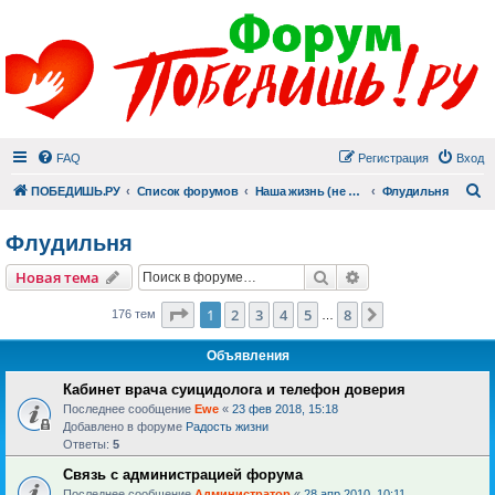
FAQ
Регистрация
Вход
П
ПОБЕДИШЬ.РУ
Список форумов
Наша жизнь (не всё же о суициде!)
Флудильня
Флудильня
Поиск
Расширенный пои
Новая тема
Страница
1
из
8
1
2
3
4
5
8
След.
176 тем
…
Объявления
Кабинет врача суицидолога и телефон доверия
Последнее сообщение
Ewe
«
23 фев 2018, 15:18
Добавлено в форуме
Радость жизни
Ответы:
5
Связь с администрацией форума
Последнее сообщение
Администратор
«
28 апр 2010, 10:11