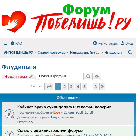
FAQ
Регистрация
Вход
П
ПОБЕДИШЬ.РУ
Список форумов
Наша жизнь (не всё же о суициде!)
Флудильня
Флудильня
Поиск
Расширенный пои
Новая тема
Страница
1
из
8
1
2
3
4
5
8
След.
176 тем
…
Объявления
Кабинет врача суицидолога и телефон доверия
Последнее сообщение
Ewe
«
23 фев 2018, 15:18
Добавлено в форуме
Радость жизни
Ответы:
5
Связь с администрацией форума
Последнее сообщение
Администратор
«
28 апр 2010, 10:11