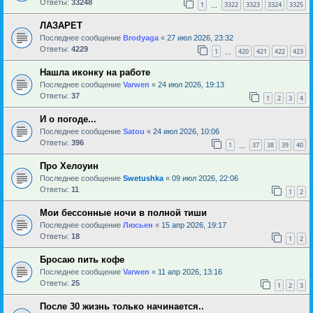
Ответы:
33248
1
3322
3323
3324
3325
…
ЛАЗАРЕТ
Последнее сообщение
Brodyaga
«
27 июл 2026, 23:32
Ответы:
4229
1
420
421
422
423
…
Нашла иконку на работе
Последнее сообщение
Varwen
«
24 июл 2026, 19:13
Ответы:
37
1
2
3
4
И о погоде...
Последнее сообщение
Satou
«
24 июл 2026, 10:06
Ответы:
396
1
37
38
39
40
…
Про Хелоуин
Последнее сообщение
Swetushka
«
09 июл 2026, 22:06
Ответы:
11
1
2
Мои бессонные ночи в полной тиши
Последнее сообщение
Люсьен
«
15 апр 2026, 19:17
Ответы:
18
1
2
Бросаю пить кофе
Последнее сообщение
Varwen
«
11 апр 2026, 13:16
Ответы:
25
1
2
3
После 30 жизнь только начинается..