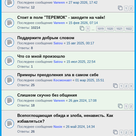
Последнее сообщение
Varwen
«
27 мар 2026, 17:42
Ответы:
12
1
2
Стоит в поле "ТЕРЕМОК" - заходите на чаёк!
Последнее сообщение
Varwen
«
15 фев 2026, 07:14
Ответы:
10214
1
1019
1020
1021
1022
…
Поддержите добрым словом
Последнее сообщение
Satou
«
15 авг 2025, 00:17
Ответы:
8
Что со мной произошло
Последнее сообщение
Satou
«
15 июл 2025, 22:54
Ответы:
1
Примеры преодоления зла в самом себе
Последнее сообщение
Космонавт
«
01 мар 2025, 15:51
Ответы:
25
1
2
3
Слишком скучно без общения
Последнее сообщение
Varwen
«
26 дек 2024, 17:08
Ответы:
18
1
2
Всепоглощающая обида и злоба, ненависть. Как
избавляться?
Последнее сообщение
Nasie
«
26 май 2024, 14:34
Ответы:
26
1
2
3