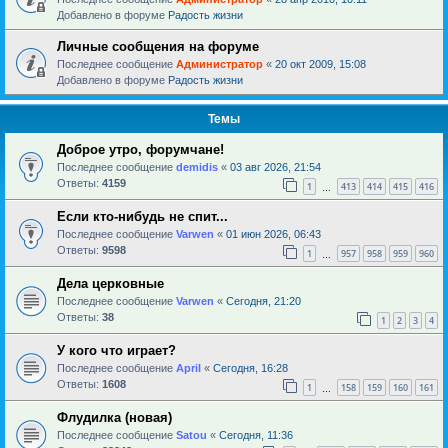
Добавлено в форуме
Радость жизни
Личные сообщения на форуме
Последнее сообщение
Администратор
«
20 окт 2009, 15:08
Добавлено в форуме
Радость жизни
Темы
Доброе утро, форумчане!
Последнее сообщение
demidis
«
03 авг 2026, 21:54
Ответы:
4159
1
413
414
415
416
…
Если кто-нибудь не спит...
Последнее сообщение
Varwen
«
01 июн 2026, 06:43
Ответы:
9598
1
957
958
959
960
…
Дела церковные
Последнее сообщение
Varwen
«
Сегодня, 21:20
Ответы:
38
1
2
3
4
У кого что играет?
Последнее сообщение
April
«
Сегодня, 16:28
Ответы:
1608
1
158
159
160
161
…
Флудилка (новая)
Последнее сообщение
Satou
«
Сегодня, 11:36