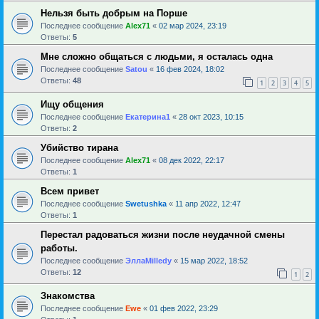
Нельзя быть добрым на Порше
Последнее сообщение
Alex71
«
02 мар 2024, 23:19
Ответы:
5
Мне сложно общаться с людьми, я осталась одна
Последнее сообщение
Satou
«
16 фев 2024, 18:02
Ответы:
48
1
2
3
4
5
Ищу общения
Последнее сообщение
Екатерина1
«
28 окт 2023, 10:15
Ответы:
2
Убийство тирана
Последнее сообщение
Alex71
«
08 дек 2022, 22:17
Ответы:
1
Всем привет
Последнее сообщение
Swetushka
«
11 апр 2022, 12:47
Ответы:
1
Перестал радоваться жизни после неудачной смены
работы.
Последнее сообщение
ЭллаMilledy
«
15 мар 2022, 18:52
Ответы:
12
1
2
Знакомства
Последнее сообщение
Ewe
«
01 фев 2022, 23:29