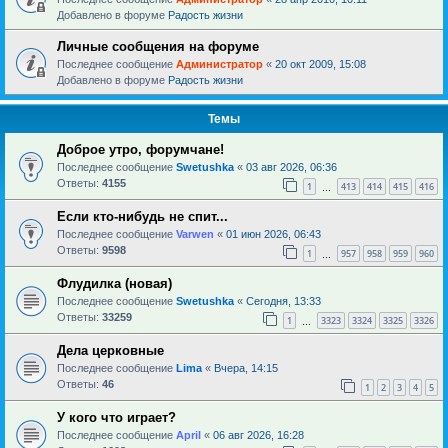
Добавлено в форуме
Радость жизни
Личные сообщения на форуме
Последнее сообщение
Администратор
«
20 окт 2009, 15:08
Добавлено в форуме
Радость жизни
Темы
Доброе утро, форумчане!
Последнее сообщение
Swetushka
«
03 авг 2026, 06:36
Ответы:
4155
1
413
414
415
416
…
Если кто-нибудь не спит...
Последнее сообщение
Varwen
«
01 июн 2026, 06:43
Ответы:
9598
1
957
958
959
960
…
Флудилка (новая)
Последнее сообщение
Swetushka
«
Сегодня, 13:33
Ответы:
33259
1
3323
3324
3325
3326
…
Дела церковные
Последнее сообщение
Lima
«
Вчера, 14:15
Ответы:
46
1
2
3
4
5
У кого что играет?
Последнее сообщение
April
«
06 авг 2026, 16:28