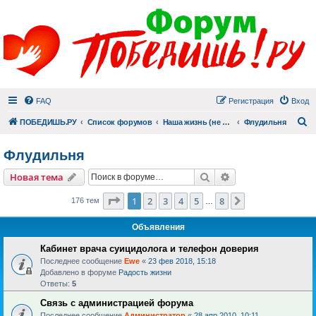
FAQ
Регистрация
Вход
П
ПОБЕДИШЬ.РУ
Список форумов
Наша жизнь (не всё же о суициде!)
Флудильня
Флудильня
Поиск
Расширенный пои
Новая тема
Страница
1
из
8
1
2
3
4
5
8
След.
176 тем
…
Объявления
Кабинет врача суицидолога и телефон доверия
Последнее сообщение
Ewe
«
23 фев 2018, 15:18
Добавлено в форуме
Радость жизни
Ответы:
5
Связь с администрацией форума
Последнее сообщение
Администратор
«
28 апр 2010, 10:11