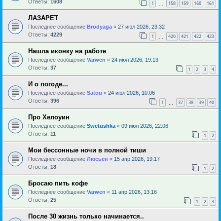
Ответы:
1608
1
158
159
160
161
…
ЛАЗАРЕТ
Последнее сообщение
Brodyaga
«
27 июл 2026, 23:32
Ответы:
4229
1
420
421
422
423
…
Нашла иконку на работе
Последнее сообщение
Varwen
«
24 июл 2026, 19:13
Ответы:
37
1
2
3
4
И о погоде...
Последнее сообщение
Satou
«
24 июл 2026, 10:06
Ответы:
396
1
37
38
39
40
…
Про Хелоуин
Последнее сообщение
Swetushka
«
09 июл 2026, 22:06
Ответы:
11
1
2
Мои бессонные ночи в полной тиши
Последнее сообщение
Люсьен
«
15 апр 2026, 19:17
Ответы:
18
1
2
Бросаю пить кофе
Последнее сообщение
Varwen
«
11 апр 2026, 13:16
Ответы:
25
1
2
3
После 30 жизнь только начинается..