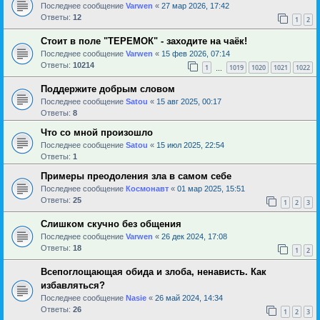
Последнее сообщение
Varwen
«
27 мар 2026, 17:42
Ответы:
12
1
2
Стоит в поле "ТЕРЕМОК" - заходите на чаёк!
Последнее сообщение
Varwen
«
15 фев 2026, 07:14
Ответы:
10214
1
1019
1020
1021
1022
…
Поддержите добрым словом
Последнее сообщение
Satou
«
15 авг 2025, 00:17
Ответы:
8
Что со мной произошло
Последнее сообщение
Satou
«
15 июл 2025, 22:54
Ответы:
1
Примеры преодоления зла в самом себе
Последнее сообщение
Космонавт
«
01 мар 2025, 15:51
Ответы:
25
1
2
3
Слишком скучно без общения
Последнее сообщение
Varwen
«
26 дек 2024, 17:08
Ответы:
18
1
2
Всепоглощающая обида и злоба, ненависть. Как
избавляться?
Последнее сообщение
Nasie
«
26 май 2024, 14:34
Ответы:
26
1
2
3