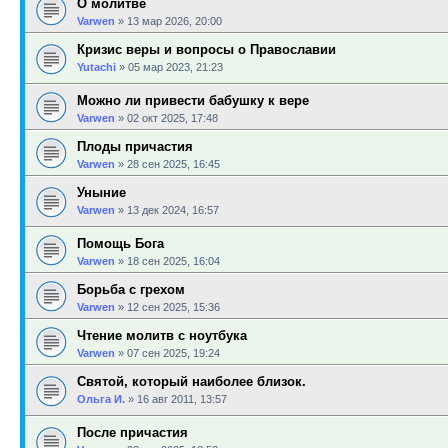
О молитве
Varwen
»
13 мар 2026, 20:00
Кризис веры и вопросы о Православии
Yutachi
»
05 мар 2023, 21:23
Можно ли привести бабушку к вере
Varwen
»
02 окт 2025, 17:48
Плоды причастия
Varwen
»
28 сен 2025, 16:45
Уныние
Varwen
»
13 дек 2024, 16:57
Помощь Бога
Varwen
»
18 сен 2025, 16:04
Борьба с грехом
Varwen
»
12 сен 2025, 15:36
Чтение молитв с ноутбука
Varwen
»
07 сен 2025, 19:24
Святой, который наиболее близок.
Ольга И.
»
16 авг 2011, 13:57
После причастия