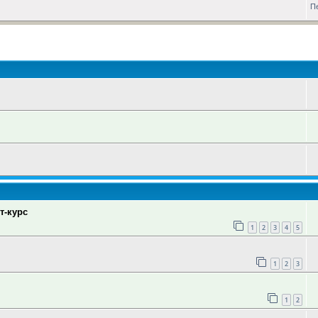
П
оиск
т-курс
1
2
3
4
5
1
2
3
1
2