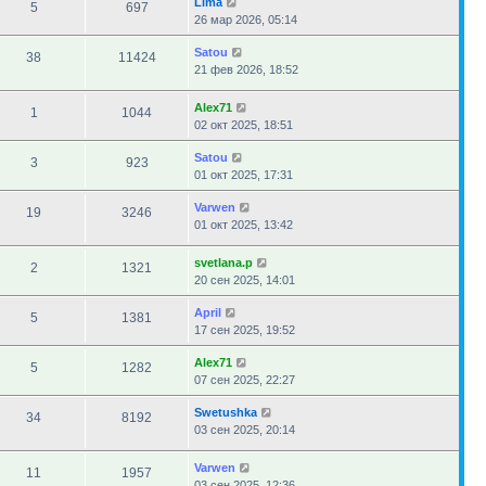
Lima
5
697
26 мар 2026, 05:14
Satou
38
11424
21 фев 2026, 18:52
Alex71
1
1044
02 окт 2025, 18:51
Satou
3
923
01 окт 2025, 17:31
Varwen
19
3246
01 окт 2025, 13:42
svetlana.p
2
1321
20 сен 2025, 14:01
April
5
1381
17 сен 2025, 19:52
Alex71
5
1282
07 сен 2025, 22:27
Swetushka
34
8192
03 сен 2025, 20:14
Varwen
11
1957
03 сен 2025, 12:36