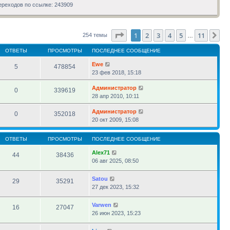
сообщению
ереходов по ссылке: 243909
Страница
1
из
11
1
2
3
4
5
11
Сл
254 темы
…
ОТВЕТЫ
ПРОСМОТРЫ
ПОСЛЕДНЕЕ СООБЩЕНИЕ
Ewe
5
478854
23 фев 2018, 15:18
Администратор
0
339619
28 апр 2010, 10:11
Администратор
0
352018
20 окт 2009, 15:08
ОТВЕТЫ
ПРОСМОТРЫ
ПОСЛЕДНЕЕ СООБЩЕНИЕ
Alex71
44
38436
06 авг 2025, 08:50
Satou
29
35291
27 дек 2023, 15:32
Varwen
16
27047
26 июн 2023, 15:23