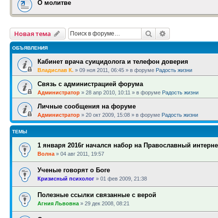
О молитве
Поиск
Расширенный п
Новая тема
ОБЪЯВЛЕНИЯ
Кабинет врача суицидолога и телефон доверия
Владислав К.
»
09 ноя 2011, 06:45
» в форуме
Радость жизни
Связь с администрацией форума
Администратор
»
28 апр 2010, 10:11
» в форуме
Радость жизни
Личные сообщения на форуме
Администратор
»
20 окт 2009, 15:08
» в форуме
Радость жизни
ТЕМЫ
1 января 2016г начался набор на Православный интерне
Волна
»
04 авг 2011, 19:57
Ученые говорят о Боге
Кризисный психолог
»
01 фев 2009, 21:38
Полезные ссылки связанные с верой
Агния Львовна
»
29 дек 2008, 08:21