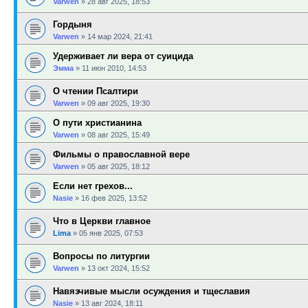
Varwen
»
28 авг 2025, 18:53
Гордыня
Varwen
»
14 мар 2024, 21:41
Удерживает ли вера от суицида
Эмма
»
11 июн 2010, 14:53
О чтении Псалтири
Varwen
»
09 авг 2025, 19:30
О пути христианина
Varwen
»
08 авг 2025, 15:49
Фильмы о православной вере
Varwen
»
05 авг 2025, 18:12
Если нет грехов...
Nasie
»
16 фев 2025, 13:52
Что в Церкви главное
Lima
»
05 янв 2025, 07:53
Вопросы по литургии
Varwen
»
13 окт 2024, 15:52
Навязчивые мысли осуждения и тщеславия
Nasie
»
13 авг 2024, 18:11