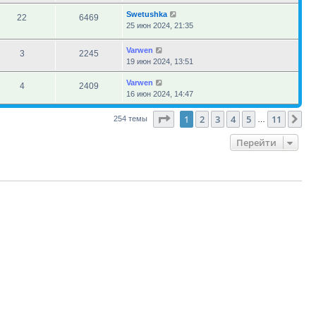
Swetushka
22
6469
25 июн 2024, 21:35
Varwen
3
2245
19 июн 2024, 13:51
Varwen
4
2409
16 июн 2024, 14:47
Страница
1
из
11
1
2
3
4
5
11
Сл
254 темы
…
Перейти