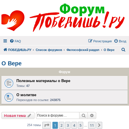
FAQ
Регистрация
Вход
П
ПОБЕДИШЬ.РУ
Список форумов
Философский раздел
О Вере
О Вере
Форум
Полезные материалы о Вере
Темы:
47
О молитве
Переходов по ссылке:
243875
Поиск
Расширенный пои
Новая тема
Страница
1
из
11
1
2
3
4
5
11
След.
254 темы
…