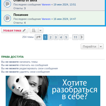
Ответы от Бога
Последнее сообщение
Varwen
«
19 июн 2024, 13:51
Ответы:
3
Покаяние
Последнее сообщение
Varwen
«
16 июн 2024, 14:47
Ответы:
4
Новая тема
Страница
1
из
11
1
2
3
4
5
11
След.
254 темы
…
Перейти
ПРАВА ДОСТУПА
Вы
не можете
начинать темы
Вы
не можете
отвечать на сообщения
Вы
не можете
редактировать свои сообщения
Вы
не можете
удалять свои сообщения