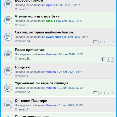
Борьба с грехом
Последнее сообщение
April
«
17 сен 2025, 19:52
Ответы:
5
Чтение молитв с ноутбука
Последнее сообщение
Alex71
«
07 сен 2025, 22:27
Ответы:
5
Святой, который наиболее близок.
Последнее сообщение
Swetushka
«
03 сен 2025, 20:14
Ответы:
34
1
2
3
4
После причастия
Последнее сообщение
Varwen
«
03 сен 2025, 12:36
Ответы:
11
1
2
Гордыня
Последнее сообщение
Varwen
«
23 авг 2025, 14:47
Ответы:
7
Удерживает ли вера от суицида
Последнее сообщение
Varwen
«
11 авг 2025, 22:10
Ответы:
32
1
2
3
4
О чтении Псалтири
Последнее сообщение
Varwen
«
11 авг 2025, 17:08
Ответы:
4
О пути христианина