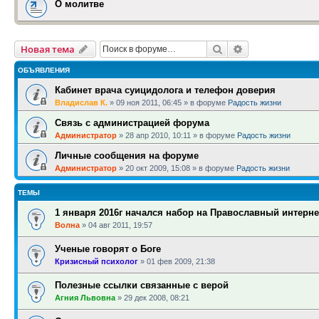
О молитве
Поиск
Расширенный п
Новая тема
ОБЪЯВЛЕНИЯ
Кабинет врача суицидолога и телефон доверия
Владислав К.
»
09 ноя 2011, 06:45
» в форуме
Радость жизни
Связь с администрацией форума
Администратор
»
28 апр 2010, 10:11
» в форуме
Радость жизни
Личные сообщения на форуме
Администратор
»
20 окт 2009, 15:08
» в форуме
Радость жизни
ТЕМЫ
1 января 2016г начался набор на Православный интерне
Волна
»
04 авг 2011, 19:57
Ученые говорят о Боге
Кризисный психолог
»
01 фев 2009, 21:38
Полезные ссылки связанные с верой
Агния Львовна
»
29 дек 2008, 08:21