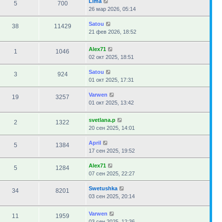
Lima
5
700
26 мар 2026, 05:14
Satou
38
11429
21 фев 2026, 18:52
Alex71
1
1046
02 окт 2025, 18:51
Satou
3
924
01 окт 2025, 17:31
Varwen
19
3257
01 окт 2025, 13:42
svetlana.p
2
1322
20 сен 2025, 14:01
April
5
1384
17 сен 2025, 19:52
Alex71
5
1284
07 сен 2025, 22:27
Swetushka
34
8201
03 сен 2025, 20:14
Varwen
11
1959
03 сен 2025, 12:36