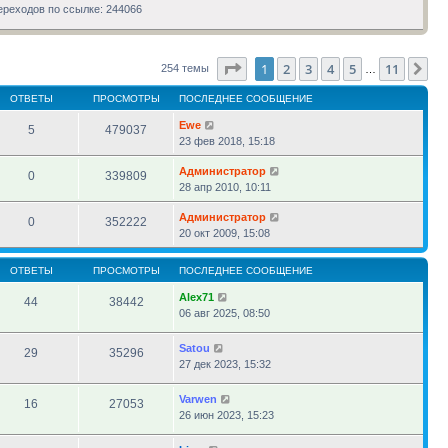
сообщению
ереходов по ссылке: 244066
Страница
1
из
11
1
2
3
4
5
11
Сл
254 темы
…
ОТВЕТЫ
ПРОСМОТРЫ
ПОСЛЕДНЕЕ СООБЩЕНИЕ
Ewe
5
479037
23 фев 2018, 15:18
Администратор
0
339809
28 апр 2010, 10:11
Администратор
0
352222
20 окт 2009, 15:08
ОТВЕТЫ
ПРОСМОТРЫ
ПОСЛЕДНЕЕ СООБЩЕНИЕ
Alex71
44
38442
06 авг 2025, 08:50
Satou
29
35296
27 дек 2023, 15:32
Varwen
16
27053
26 июн 2023, 15:23