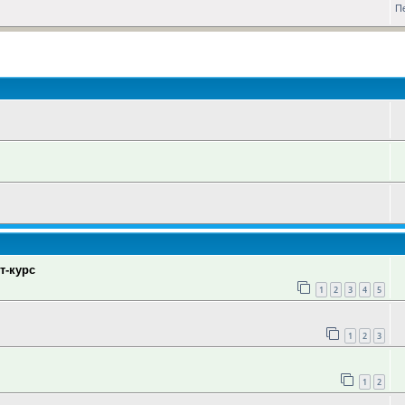
П
оиск
т-курс
1
2
3
4
5
1
2
3
1
2