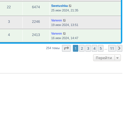
Swetushka
22
6474
25 июн 2024, 21:35
Varwen
3
2246
19 июн 2024, 13:51
Varwen
4
2413
16 июн 2024, 14:47
Страница
1
из
11
1
2
3
4
5
11
Сл
254 темы
…
Перейти