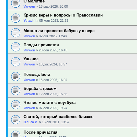
О молитве
Varwen
»
13 мар 2026, 20:00
Кризис веры и вопросы о Православии
Yutachi
»
05 мар 2023, 21:23
Можно ли привести бабушку к вере
Varwen
»
02 окт 2025, 17:48
Плоды причастия
Varwen
»
28 сен 2025, 16:45
Уныние
Varwen
»
13 дек 2024, 16:57
Помощь Бога
Varwen
»
18 сен 2025, 16:04
Борьба с грехом
Varwen
»
12 сен 2025, 15:36
Чтение молитв с ноутбука
Varwen
»
07 сен 2025, 19:24
Святой, который наиболее близок.
Ольга И.
»
16 авг 2011, 13:57
После причастия