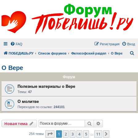
FAQ
Регистрация
Вход
П
ПОБЕДИШЬ.РУ
Список форумов
Философский раздел
О Вере
О Вере
Форум
Полезные материалы о Вере
Темы:
47
О молитве
Переходов по ссылке:
244101
Поиск
Расширенный пои
Новая тема
Страница
1
из
11
1
2
3
4
5
11
След.
254 темы
…