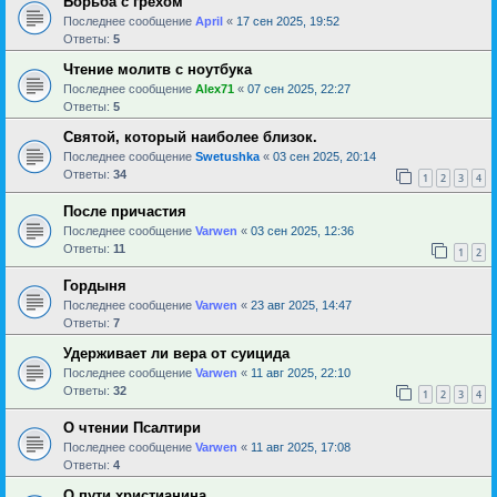
Борьба с грехом
Последнее сообщение
April
«
17 сен 2025, 19:52
Ответы:
5
Чтение молитв с ноутбука
Последнее сообщение
Alex71
«
07 сен 2025, 22:27
Ответы:
5
Святой, который наиболее близок.
Последнее сообщение
Swetushka
«
03 сен 2025, 20:14
Ответы:
34
1
2
3
4
После причастия
Последнее сообщение
Varwen
«
03 сен 2025, 12:36
Ответы:
11
1
2
Гордыня
Последнее сообщение
Varwen
«
23 авг 2025, 14:47
Ответы:
7
Удерживает ли вера от суицида
Последнее сообщение
Varwen
«
11 авг 2025, 22:10
Ответы:
32
1
2
3
4
О чтении Псалтири
Последнее сообщение
Varwen
«
11 авг 2025, 17:08
Ответы:
4
О пути христианина