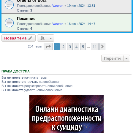
Ответы от Бога
Последнее сообщение
Varwen
«
19 июн 2024, 13:51
Ответы:
3
Покаяние
Последнее сообщение
Varwen
«
16 июн 2024, 14:47
Ответы:
4
Новая тема
Страница
1
из
11
1
2
3
4
5
11
След.
254 темы
…
Перейти
ПРАВА ДОСТУПА
Вы
не можете
начинать темы
Вы
не можете
отвечать на сообщения
Вы
не можете
редактировать свои сообщения
Вы
не можете
удалять свои сообщения