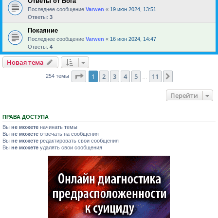
Ответы от Бога
Последнее сообщение
Varwen
«
19 июн 2024, 13:51
Ответы:
3
Покаяние
Последнее сообщение
Varwen
«
16 июн 2024, 14:47
Ответы:
4
Новая тема
Страница
1
из
11
1
2
3
4
5
11
След.
254 темы
…
Перейти
ПРАВА ДОСТУПА
Вы
не можете
начинать темы
Вы
не можете
отвечать на сообщения
Вы
не можете
редактировать свои сообщения
Вы
не можете
удалять свои сообщения