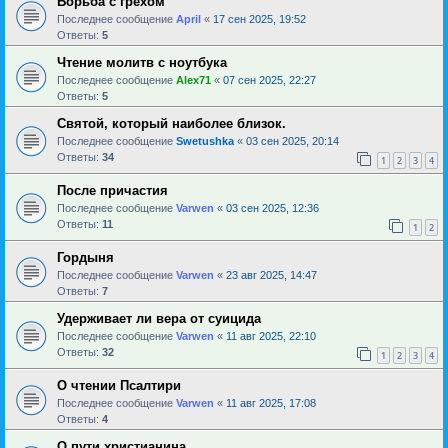
Борьба с грехом
Последнее сообщение
April
«
17 сен 2025, 19:52
Ответы:
5
Чтение молитв с ноутбука
Последнее сообщение
Alex71
«
07 сен 2025, 22:27
Ответы:
5
Святой, который наиболее близок.
Последнее сообщение
Swetushka
«
03 сен 2025, 20:14
Ответы:
34
1
2
3
4
После причастия
Последнее сообщение
Varwen
«
03 сен 2025, 12:36
Ответы:
11
1
2
Гордыня
Последнее сообщение
Varwen
«
23 авг 2025, 14:47
Ответы:
7
Удерживает ли вера от суицида
Последнее сообщение
Varwen
«
11 авг 2025, 22:10
Ответы:
32
1
2
3
4
О чтении Псалтири
Последнее сообщение
Varwen
«
11 авг 2025, 17:08
Ответы:
4
О пути христианина