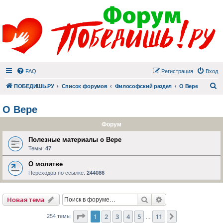
FAQ
Регистрация
Вход
П
ПОБЕДИШЬ.РУ
Список форумов
Философский раздел
О Вере
О Вере
Форум
Полезные материалы о Вере
Темы:
47
О молитве
Переходов по ссылке:
244086
Поиск
Расширенный пои
Новая тема
Страница
1
из
11
1
2
3
4
5
11
След.
254 темы
…