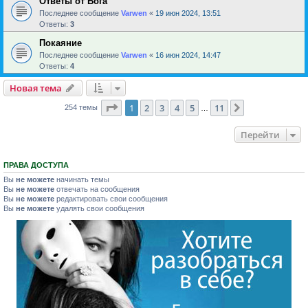
Ответы от Бога
Последнее сообщение
Varwen
«
19 июн 2024, 13:51
Ответы:
3
Покаяние
Последнее сообщение
Varwen
«
16 июн 2024, 14:47
Ответы:
4
Новая тема
Страница
1
из
11
1
2
3
4
5
11
След.
254 темы
…
Перейти
ПРАВА ДОСТУПА
Вы
не можете
начинать темы
Вы
не можете
отвечать на сообщения
Вы
не можете
редактировать свои сообщения
Вы
не можете
удалять свои сообщения