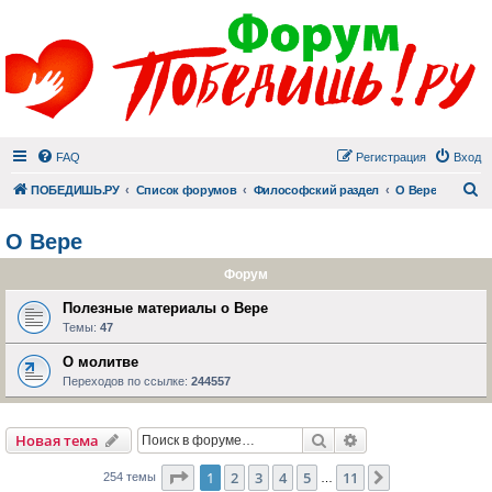
FAQ
Регистрация
Вход
П
ПОБЕДИШЬ.РУ
Список форумов
Философский раздел
О Вере
О Вере
Форум
Полезные материалы о Вере
Темы:
47
О молитве
Переходов по ссылке:
244557
Поиск
Расширенный пои
Новая тема
Страница
1
из
11
1
2
3
4
5
11
След.
254 темы
…