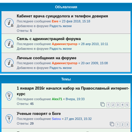
Объявления
Кабинет врача суицидолога и телефон доверия
Последнее сообщение
Ewe
«
23 фев 2018, 15:18
Добавлено в форуме
Радость жизни
Ответы:
5
Связь с администрацией форума
Последнее сообщение
Администратор
«
28 апр 2010, 10:11
Добавлено в форуме
Радость жизни
Личные сообщения на форуме
Последнее сообщение
Администратор
«
20 окт 2009, 15:08
Добавлено в форуме
Радость жизни
Темы
1 января 2016г начался набор на Православный интернет-
курс
Последнее сообщение
Alex71
«
Вчера, 19:33
Ответы:
45
1
2
3
4
5
Ученые говорят о Боге
Последнее сообщение
Satou
«
27 дек 2023, 15:32
Ответы:
29
1
2
3