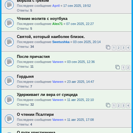
Борьба с грехом
Последнее сообщение
April
«
17 сен 2025, 19:52
Ответы:
5
Чтение молитв с ноутбука
Последнее сообщение
Alex71
«
07 сен 2025, 22:27
Ответы:
5
Святой, который наиболее близок.
Последнее сообщение
Swetushka
«
03 сен 2025, 20:14
Ответы:
34
1
2
3
4
После причастия
Последнее сообщение
Varwen
«
03 сен 2025, 12:36
Ответы:
11
1
2
Гордыня
Последнее сообщение
Varwen
«
23 авг 2025, 14:47
Ответы:
7
Удерживает ли вера от суицида
Последнее сообщение
Varwen
«
11 авг 2025, 22:10
Ответы:
32
1
2
3
4
О чтении Псалтири
Последнее сообщение
Varwen
«
11 авг 2025, 17:08
Ответы:
4
О пути христианина