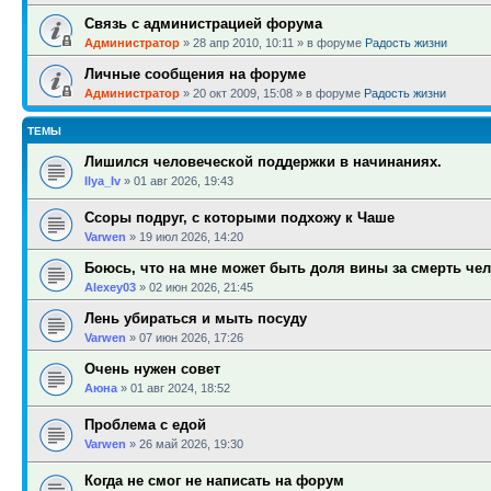
Связь с администрацией форума
Администратор
»
28 апр 2010, 10:11
» в форуме
Радость жизни
Личные сообщения на форуме
Администратор
»
20 окт 2009, 15:08
» в форуме
Радость жизни
ТЕМЫ
Лишился человеческой поддержки в начинаниях.
Ilya_Iv
»
01 авг 2026, 19:43
Ссоры подруг, с которыми подхожу к Чаше
Varwen
»
19 июл 2026, 14:20
Боюсь, что на мне может быть доля вины за смерть че
Alexey03
»
02 июн 2026, 21:45
Лень убираться и мыть посуду
Varwen
»
07 июн 2026, 17:26
Очень нужен совет
Аюна
»
01 авг 2024, 18:52
Проблема с едой
Varwen
»
26 май 2026, 19:30
Когда не смог не написать на форум