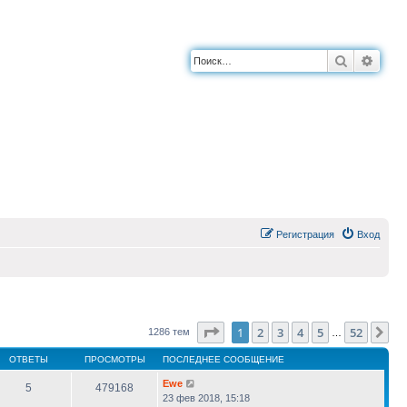
Поиск
Расш
Регистрация
Вход
Страница
1
из
52
1
2
3
4
5
52
Сл
1286 тем
…
ОТВЕТЫ
ПРОСМОТРЫ
ПОСЛЕДНЕЕ СООБЩЕНИЕ
Ewe
5
479168
23 фев 2018, 15:18