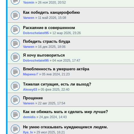
Yasmin
»
26 ноя 2020, 20:52
Как победить канцерофобию
Varwen
»
11 май 2026, 15:08
Раскаяние в совершенном
Dobrozhelatel95
»
12 мар 2026, 23:26
Победить страсть блуда
Varwen
»
16 дек 2025, 18:06
Я хочу выговориться
Dobrozhelatel95
»
04 ноя 2025, 17:47
Влюбленность в умершего актёра
Марина Г
»
05 янв 2024, 21:23
Тяжелая ситуация, есть ли выход?
Alexey03
»
05 фев 2025, 22:40
Прощение
Varwen
»
22 авг 2025, 17:54
Как не обижать мать и сделать мир лучше?
demidis
»
24 дек 2024, 14:43
Не умею отказывать нуждающимся людям.
Ilya_Iv
»
29 июл 2025, 16:21