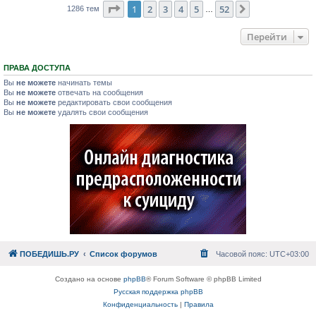
Страница
1
из
52
1
2
3
4
5
52
След.
1286 тем
…
Перейти
ПРАВА ДОСТУПА
Вы
не можете
начинать темы
Вы
не можете
отвечать на сообщения
Вы
не можете
редактировать свои сообщения
Вы
не можете
удалять свои сообщения
ПОБЕДИШЬ.РУ
Список форумов
Часовой пояс:
UTC+03:00
Создано на основе
phpBB
® Forum Software © phpBB Limited
Русская поддержка phpBB
Конфиденциальность
|
Правила