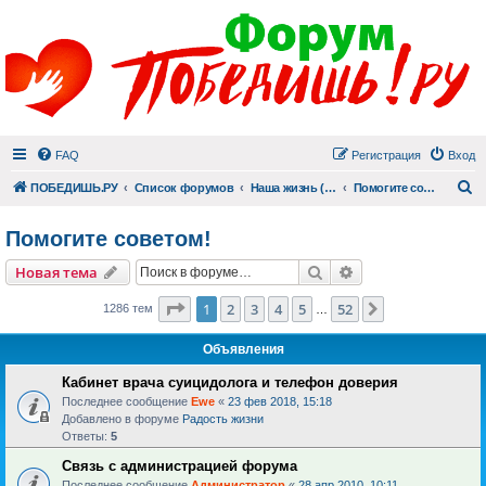
FAQ
Регистрация
Вход
П
ПОБЕДИШЬ.РУ
Список форумов
Наша жизнь (не всё же о суициде!)
Помогите советом!
Помогите советом!
Поиск
Расширенный пои
Новая тема
Страница
1
из
52
1
2
3
4
5
52
След.
1286 тем
…
Объявления
Кабинет врача суицидолога и телефон доверия
Последнее сообщение
Ewe
«
23 фев 2018, 15:18
Добавлено в форуме
Радость жизни
Ответы:
5
Связь с администрацией форума
Последнее сообщение
Администратор
«
28 апр 2010, 10:11