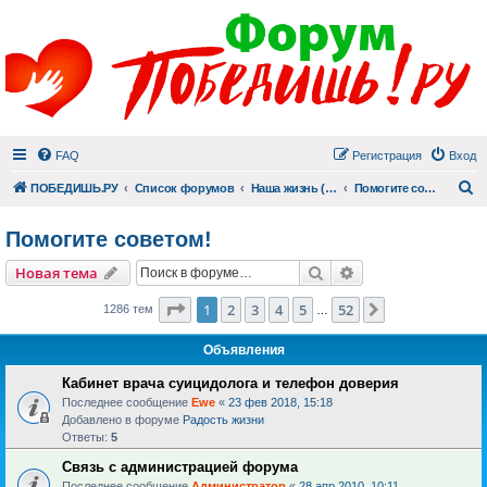
FAQ
Регистрация
Вход
П
ПОБЕДИШЬ.РУ
Список форумов
Наша жизнь (не всё же о суициде!)
Помогите советом!
Помогите советом!
Поиск
Расширенный пои
Новая тема
Страница
1
из
52
1
2
3
4
5
52
След.
1286 тем
…
Объявления
Кабинет врача суицидолога и телефон доверия
Последнее сообщение
Ewe
«
23 фев 2018, 15:18
Добавлено в форуме
Радость жизни
Ответы:
5
Связь с администрацией форума
Последнее сообщение
Администратор
«
28 апр 2010, 10:11