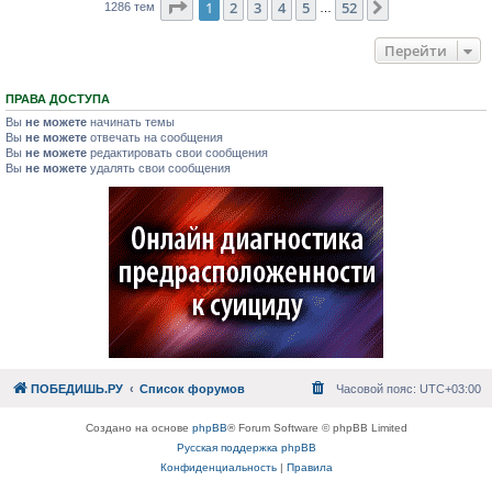
Страница
1
из
52
1
2
3
4
5
52
След.
1286 тем
…
Перейти
ПРАВА ДОСТУПА
Вы
не можете
начинать темы
Вы
не можете
отвечать на сообщения
Вы
не можете
редактировать свои сообщения
Вы
не можете
удалять свои сообщения
ПОБЕДИШЬ.РУ
Список форумов
Часовой пояс:
UTC+03:00
Создано на основе
phpBB
® Forum Software © phpBB Limited
Русская поддержка phpBB
Конфиденциальность
|
Правила