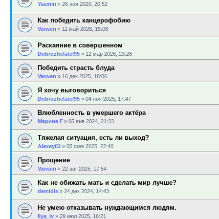
Yasmin
»
26 ноя 2020, 20:52
Как победить канцерофобию
Varwen
»
11 май 2026, 15:08
Раскаяние в совершенном
Dobrozhelatel95
»
12 мар 2026, 23:26
Победить страсть блуда
Varwen
»
16 дек 2025, 18:06
Я хочу выговориться
Dobrozhelatel95
»
04 ноя 2025, 17:47
Влюбленность в умершего актёра
Марина Г
»
05 янв 2024, 21:23
Тяжелая ситуация, есть ли выход?
Alexey03
»
05 фев 2025, 22:40
Прощение
Varwen
»
22 авг 2025, 17:54
Как не обижать мать и сделать мир лучше?
demidis
»
24 дек 2024, 14:43
Не умею отказывать нуждающимся людям.
Ilya_Iv
»
29 июл 2025, 16:21