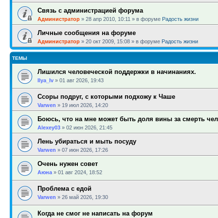
Связь с администрацией форума
Администратор
»
28 апр 2010, 10:11
» в форуме
Радость жизни
Личные сообщения на форуме
Администратор
»
20 окт 2009, 15:08
» в форуме
Радость жизни
ТЕМЫ
Лишился человеческой поддержки в начинаниях.
Ilya_Iv
»
01 авг 2026, 19:43
Ссоры подруг, с которыми подхожу к Чаше
Varwen
»
19 июл 2026, 14:20
Боюсь, что на мне может быть доля вины за смерть че
Alexey03
»
02 июн 2026, 21:45
Лень убираться и мыть посуду
Varwen
»
07 июн 2026, 17:26
Очень нужен совет
Аюна
»
01 авг 2024, 18:52
Проблема с едой
Varwen
»
26 май 2026, 19:30
Когда не смог не написать на форум