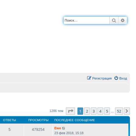
Поиск
Расш
Регистрация
Вход
Страница
1
из
52
1
2
3
4
5
52
Сл
1286 тем
…
ОТВЕТЫ
ПРОСМОТРЫ
ПОСЛЕДНЕЕ СООБЩЕНИЕ
Ewe
5
479254
23 фев 2018, 15:18