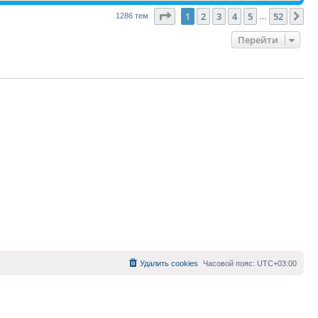
Страница
1
из
52
1
2
3
4
5
52
Сл
1286 тем
…
Перейти
Удалить cookies
Часовой пояс:
UTC+03:00