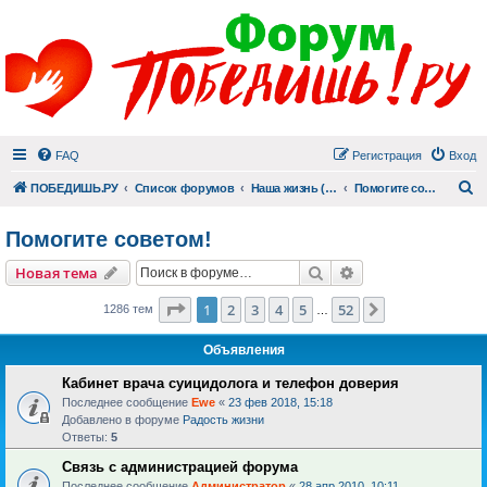
FAQ
Регистрация
Вход
П
ПОБЕДИШЬ.РУ
Список форумов
Наша жизнь (не всё же о суициде!)
Помогите советом!
Помогите советом!
Поиск
Расширенный пои
Новая тема
Страница
1
из
52
1
2
3
4
5
52
След.
1286 тем
…
Объявления
Кабинет врача суицидолога и телефон доверия
Последнее сообщение
Ewe
«
23 фев 2018, 15:18
Добавлено в форуме
Радость жизни
Ответы:
5
Связь с администрацией форума
Последнее сообщение
Администратор
«
28 апр 2010, 10:11