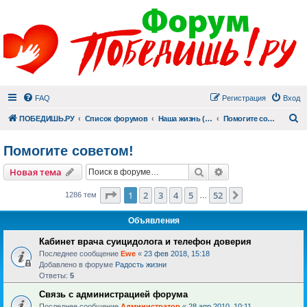
FAQ
Регистрация
Вход
П
ПОБЕДИШЬ.РУ
Список форумов
Наша жизнь (не всё же о суициде!)
Помогите советом!
Помогите советом!
Поиск
Расширенный пои
Новая тема
Страница
1
из
52
1
2
3
4
5
52
След.
1286 тем
…
Объявления
Кабинет врача суицидолога и телефон доверия
Последнее сообщение
Ewe
«
23 фев 2018, 15:18
Добавлено в форуме
Радость жизни
Ответы:
5
Связь с администрацией форума
Последнее сообщение
Администратор
«
28 апр 2010, 10:11