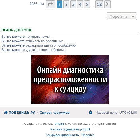
Страница
1
из
52
1
2
3
4
5
52
След.
1286 тем
…
Перейти
ПРАВА ДОСТУПА
Вы
не можете
начинать темы
Вы
не можете
отвечать на сообщения
Вы
не можете
редактировать свои сообщения
Вы
не можете
удалять свои сообщения
ПОБЕДИШЬ.РУ
Список форумов
Часовой пояс:
UTC+03:00
Создано на основе
phpBB
® Forum Software © phpBB Limited
Русская поддержка phpBB
Конфиденциальность
|
Правила