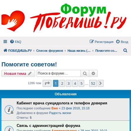
FAQ
Регистрация
Вход
П
ПОБЕДИШЬ.РУ
Список форумов
Наша жизнь (не всё же о суициде!)
Помогите советом!
Помогите советом!
Поиск
Расширенный пои
Новая тема
Страница
1
из
52
1
2
3
4
5
52
След.
1286 тем
…
Объявления
Кабинет врача суицидолога и телефон доверия
Последнее сообщение
Ewe
«
23 фев 2018, 15:18
Добавлено в форуме
Радость жизни
Ответы:
5
Связь с администрацией форума
Последнее сообщение
Администратор
«
28 апр 2010, 10:11