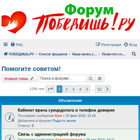
FAQ
Регистрация
Вход
П
ПОБЕДИШЬ.РУ
Список форумов
Наша жизнь (не всё же о суициде!)
Помогите советом!
Помогите советом!
Поиск
Расширенный пои
Новая тема
Страница
1
из
52
1
2
3
4
5
52
След.
1286 тем
…
Объявления
Кабинет врача суицидолога и телефон доверия
Последнее сообщение
Ewe
«
23 фев 2018, 15:18
Добавлено в форуме
Радость жизни
Ответы:
5
Связь с администрацией форума
Последнее сообщение
Администратор
«
28 апр 2010, 10:11