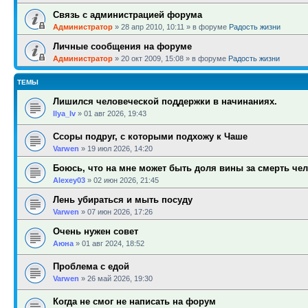
Связь с администрацией форума
Администратор
»
28 апр 2010, 10:11
» в форуме
Радость жизни
Личные сообщения на форуме
Администратор
»
20 окт 2009, 15:08
» в форуме
Радость жизни
ТЕМЫ
Лишился человеческой поддержки в начинаниях.
Ilya_Iv
»
01 авг 2026, 19:43
Ссоры подруг, с которыми подхожу к Чаше
Varwen
»
19 июл 2026, 14:20
Боюсь, что на мне может быть доля вины за смерть че
Alexey03
»
02 июн 2026, 21:45
Лень убираться и мыть посуду
Varwen
»
07 июн 2026, 17:26
Очень нужен совет
Аюна
»
01 авг 2024, 18:52
Проблема с едой
Varwen
»
26 май 2026, 19:30
Когда не смог не написать на форум