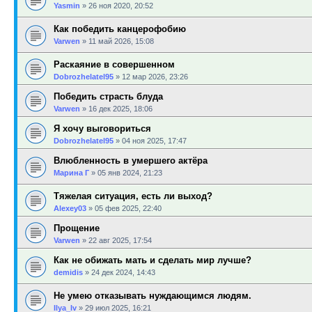
Yasmin
»
26 ноя 2020, 20:52
Как победить канцерофобию
Varwen
»
11 май 2026, 15:08
Раскаяние в совершенном
Dobrozhelatel95
»
12 мар 2026, 23:26
Победить страсть блуда
Varwen
»
16 дек 2025, 18:06
Я хочу выговориться
Dobrozhelatel95
»
04 ноя 2025, 17:47
Влюбленность в умершего актёра
Марина Г
»
05 янв 2024, 21:23
Тяжелая ситуация, есть ли выход?
Alexey03
»
05 фев 2025, 22:40
Прощение
Varwen
»
22 авг 2025, 17:54
Как не обижать мать и сделать мир лучше?
demidis
»
24 дек 2024, 14:43
Не умею отказывать нуждающимся людям.
Ilya_Iv
»
29 июл 2025, 16:21