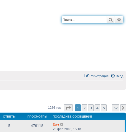
Поиск
Расш
Регистрация
Вход
Страница
1
из
52
1
2
3
4
5
52
Сл
1286 тем
…
ОТВЕТЫ
ПРОСМОТРЫ
ПОСЛЕДНЕЕ СООБЩЕНИЕ
Ewe
5
479118
23 фев 2018, 15:18