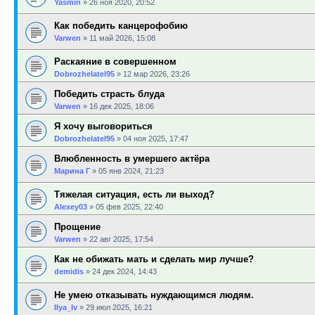
Yasmin
»
26 ноя 2020, 20:52
Как победить канцерофобию
Varwen
»
11 май 2026, 15:08
Раскаяние в совершенном
Dobrozhelatel95
»
12 мар 2026, 23:26
Победить страсть блуда
Varwen
»
16 дек 2025, 18:06
Я хочу выговориться
Dobrozhelatel95
»
04 ноя 2025, 17:47
Влюбленность в умершего актёра
Марина Г
»
05 янв 2024, 21:23
Тяжелая ситуация, есть ли выход?
Alexey03
»
05 фев 2025, 22:40
Прощение
Varwen
»
22 авг 2025, 17:54
Как не обижать мать и сделать мир лучше?
demidis
»
24 дек 2024, 14:43
Не умею отказывать нуждающимся людям.
Ilya_Iv
»
29 июл 2025, 16:21