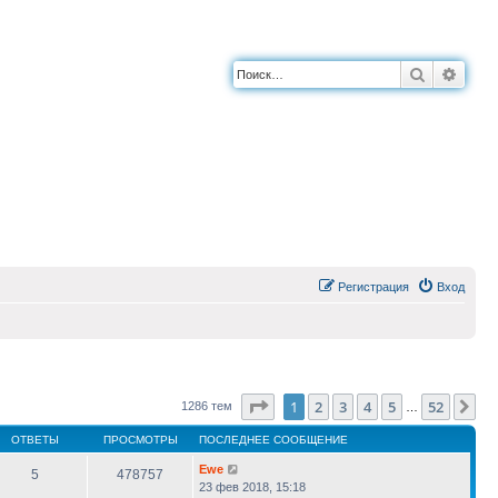
Поиск
Расш
Регистрация
Вход
Страница
1
из
52
1
2
3
4
5
52
Сл
1286 тем
…
ОТВЕТЫ
ПРОСМОТРЫ
ПОСЛЕДНЕЕ СООБЩЕНИЕ
Ewe
5
478757
23 фев 2018, 15:18