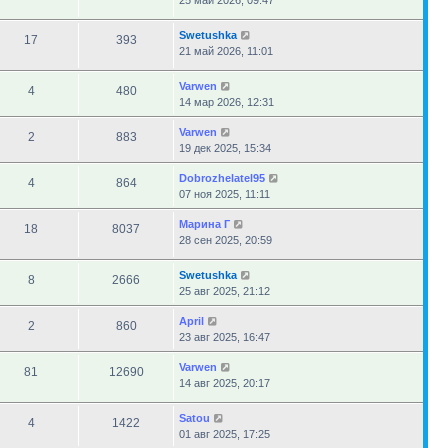
25 май 2026, 09:47
Swetushka
17
393
21 май 2026, 11:01
Varwen
4
480
14 мар 2026, 12:31
Varwen
2
883
19 дек 2025, 15:34
Dobrozhelatel95
4
864
07 ноя 2025, 11:11
Марина Г
18
8037
28 сен 2025, 20:59
Swetushka
8
2666
25 авг 2025, 21:12
April
2
860
23 авг 2025, 16:47
Varwen
81
12690
14 авг 2025, 20:17
Satou
4
1422
01 авг 2025, 17:25