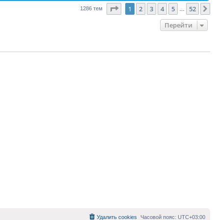
Страница
1
из
52
1
2
3
4
5
52
Сл
1286 тем
…
Перейти
Удалить cookies
Часовой пояс:
UTC+03:00