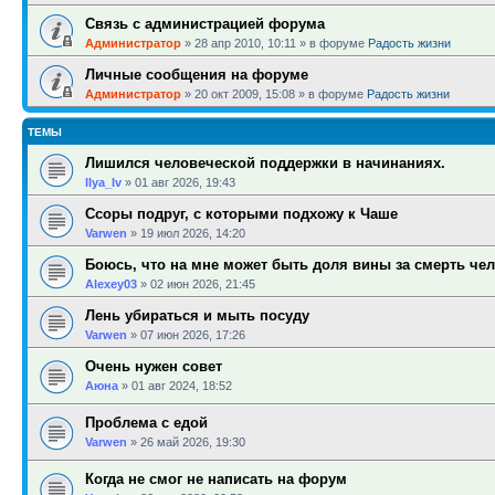
Связь с администрацией форума
Администратор
»
28 апр 2010, 10:11
» в форуме
Радость жизни
Личные сообщения на форуме
Администратор
»
20 окт 2009, 15:08
» в форуме
Радость жизни
ТЕМЫ
Лишился человеческой поддержки в начинаниях.
Ilya_Iv
»
01 авг 2026, 19:43
Ссоры подруг, с которыми подхожу к Чаше
Varwen
»
19 июл 2026, 14:20
Боюсь, что на мне может быть доля вины за смерть че
Alexey03
»
02 июн 2026, 21:45
Лень убираться и мыть посуду
Varwen
»
07 июн 2026, 17:26
Очень нужен совет
Аюна
»
01 авг 2024, 18:52
Проблема с едой
Varwen
»
26 май 2026, 19:30
Когда не смог не написать на форум