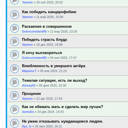
Yasmin
»
26 ноя 2020, 20:52
Как победить канцерофобию
Varwen
»
11 май 2026, 15:08
Раскаяние в совершенном
Dobrozhelatel95
»
12 мар 2026, 23:26
Победить страсть блуда
Varwen
»
16 дек 2025, 18:06
Я хочу выговориться
Dobrozhelatel95
»
04 ноя 2025, 17:47
Влюбленность в умершего актёра
Марина Г
»
05 янв 2024, 21:23
Тяжелая ситуация, есть ли выход?
Alexey03
»
05 фев 2025, 22:40
Прощение
Varwen
»
22 авг 2025, 17:54
Как не обижать мать и сделать мир лучше?
demidis
»
24 дек 2024, 14:43
Не умею отказывать нуждающимся людям.
Ilya_Iv
»
29 июл 2025, 16:21