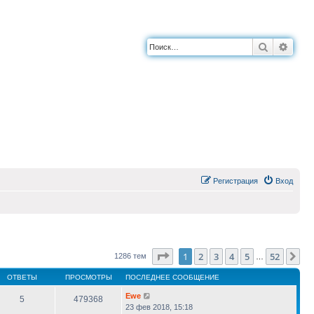
Поиск
Расш
Регистрация
Вход
Страница
1
из
52
1
2
3
4
5
52
Сл
1286 тем
…
ОТВЕТЫ
ПРОСМОТРЫ
ПОСЛЕДНЕЕ СООБЩЕНИЕ
Ewe
5
479368
23 фев 2018, 15:18