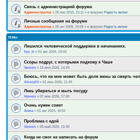
Связь с администрацией форума
Администратор
»
28 апр 2010, 10:11
» в форуме
Радость жизни
Личные сообщения на форуме
Администратор
»
20 окт 2009, 15:08
» в форуме
Радость жизни
ТЕМЫ
Лишился человеческой поддержки в начинаниях.
Ilya_Iv
»
01 авг 2026, 19:43
Ссоры подруг, с которыми подхожу к Чаше
Varwen
»
19 июл 2026, 14:20
Боюсь, что на мне может быть доля вины за смерть че
Alexey03
»
02 июн 2026, 21:45
Лень убираться и мыть посуду
Varwen
»
07 июн 2026, 17:26
Очень нужен совет
Аюна
»
01 авг 2024, 18:52
Проблема с едой
Varwen
»
26 май 2026, 19:30
Когда не смог не написать на форум