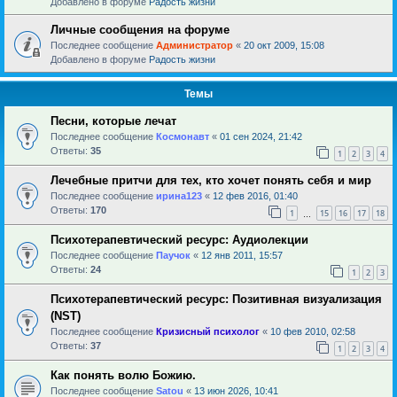
Добавлено в форуме
Радость жизни
Личные сообщения на форуме
Последнее сообщение
Администратор
«
20 окт 2009, 15:08
Добавлено в форуме
Радость жизни
Темы
Песни, которые лечат
Последнее сообщение
Космонавт
«
01 сен 2024, 21:42
Ответы:
35
1
2
3
4
Лечебные притчи для тех, кто хочет понять себя и мир
Последнее сообщение
ирина123
«
12 фев 2016, 01:40
Ответы:
170
1
15
16
17
18
…
Психотерапевтический ресурс: Аудиолекции
Последнее сообщение
Паучок
«
12 янв 2011, 15:57
Ответы:
24
1
2
3
Психотерапевтический ресурс: Позитивная визуализация
(NST)
Последнее сообщение
Кризисный психолог
«
10 фев 2010, 02:58
Ответы:
37
1
2
3
4
Как понять волю Божию.
Последнее сообщение
Satou
«
13 июн 2026, 10:41