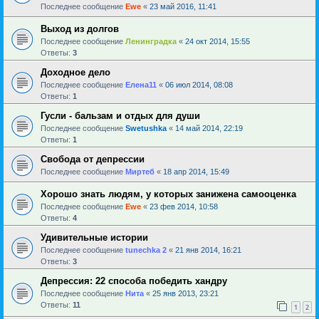
Последнее сообщение
Ewe
«
23 май 2016, 11:41
Выход из долгов
Последнее сообщение
Ленинградка
«
24 окт 2014, 15:55
Ответы:
3
Доходное дело
Последнее сообщение
Елена11
«
06 июл 2014, 08:08
Ответы:
1
Гусли - бальзам и отдых для души
Последнее сообщение
Swetushka
«
14 май 2014, 22:19
Ответы:
1
Свобода от депрессии
Последнее сообщение
Миртеб
«
18 апр 2014, 15:49
Хорошо знать людям, у которых занижена самооценка
Последнее сообщение
Ewe
«
23 фев 2014, 10:58
Ответы:
4
Удивительные истории
Последнее сообщение
tunechka 2
«
21 янв 2014, 16:21
Ответы:
3
Депрессия: 22 способа победить хандру
Последнее сообщение
Нита
«
25 янв 2013, 23:21
Ответы:
11
1
2