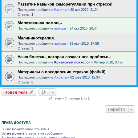
Развитие навыков саморегуляции при стрессе!
Последнее сообщение
Калина
«
20 дек 2010, 21:34
Ответы:
1
Молитвенная помощь.
Последнее сообщение
алиска
«
24 окт 2010, 20:44
Малининотерапия.
Последнее сообщение
алиска
«
19 июл 2010, 17:58
Ответы:
3
Наша болезнь, которая создает все проблемы
Последнее сообщение
Кризисный психолог
«
09 мар 2010, 03:26
Материалы о преодолении страхов (фобий)
Последнее сообщение
Аксюта
«
02 фев 2010, 12:34
Ответы:
8
Новая тема
24 темы • Страница
1
из
1
Перейти
ПРАВА ДОСТУПА
Вы
не можете
начинать темы
Вы
не можете
отвечать на сообщения
Вы
не можете
редактировать свои сообщения