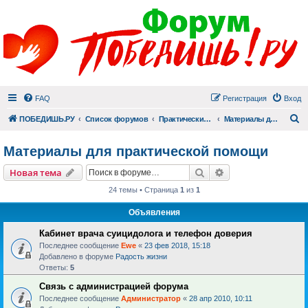
FAQ
Регистрация
Вход
П
ПОБЕДИШЬ.РУ
Список форумов
Практический раздел
Материалы для практической помощи
Материалы для практической помощи
Поиск
Расширенный пои
Новая тема
24 темы • Страница
1
из
1
Объявления
Кабинет врача суицидолога и телефон доверия
Последнее сообщение
Ewe
«
23 фев 2018, 15:18
Добавлено в форуме
Радость жизни
Ответы:
5
Связь с администрацией форума
Последнее сообщение
Администратор
«
28 апр 2010, 10:11