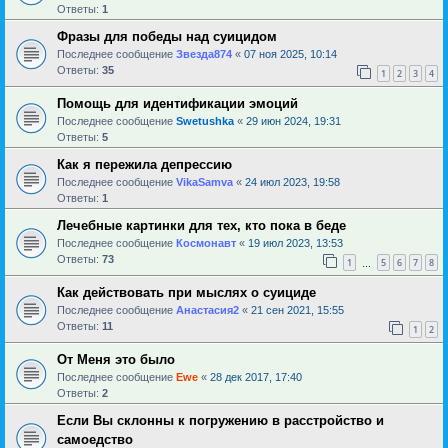
Ответы:
1
Фразы для победы над суицидом
Последнее сообщение
Звезда874
«
07 ноя 2025, 10:14
Ответы:
35
1
2
3
4
Помощь для идентификации эмоций
Последнее сообщение
Swetushka
«
29 июн 2024, 19:31
Ответы:
5
Как я пережила депрессию
Последнее сообщение
VikaSamva
«
24 июл 2023, 19:58
Ответы:
1
Лечебные картинки для тех, кто пока в беде
Последнее сообщение
Космонавт
«
19 июл 2023, 13:53
Ответы:
73
1
5
6
7
8
…
Как действовать при мыслях о суициде
Последнее сообщение
Анастасия2
«
21 сен 2021, 15:55
Ответы:
11
1
2
От Меня это было
Последнее сообщение
Ewe
«
28 дек 2017, 17:40
Ответы:
2
Если Вы склонны к погружению в расстройство и
самоедство