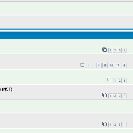
1
2
3
4
1
14
15
16
17
18
…
1
2
3
 (NST)
1
2
3
4
1
2
3
4