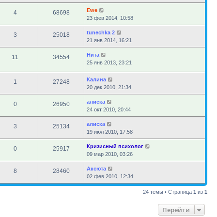
Ewe
4
68698
23 фев 2014, 10:58
tunechka 2
3
25018
21 янв 2014, 16:21
Нита
11
34554
25 янв 2013, 23:21
Калина
1
27248
20 дек 2010, 21:34
алиска
0
26950
24 окт 2010, 20:44
алиска
3
25134
19 июл 2010, 17:58
Кризисный психолог
0
25917
09 мар 2010, 03:26
Аксюта
8
28460
02 фев 2010, 12:34
24 темы • Страница
1
из
1
Перейти