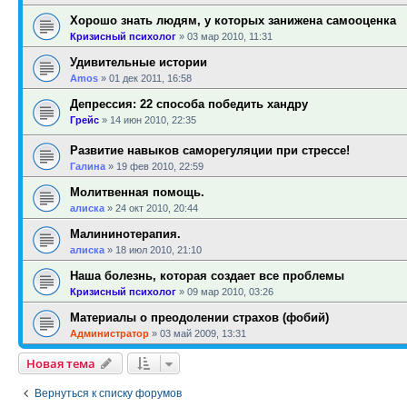
Хорошо знать людям, у которых занижена самооценка
Кризисный психолог
»
03 мар 2010, 11:31
Удивительные истории
Amos
»
01 дек 2011, 16:58
Депрессия: 22 способа победить хандру
Грейс
»
14 июн 2010, 22:35
Развитие навыков саморегуляции при стрессе!
Галина
»
19 фев 2010, 22:59
Молитвенная помощь.
алиска
»
24 окт 2010, 20:44
Малининотерапия.
алиска
»
18 июл 2010, 21:10
Наша болезнь, которая создает все проблемы
Кризисный психолог
»
09 мар 2010, 03:26
Материалы о преодолении страхов (фобий)
Администратор
»
03 май 2009, 13:31
Новая тема
Вернуться к списку форумов