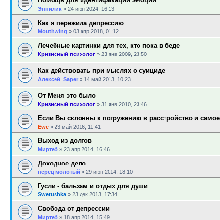
Помощь для идентификации эмоций
Эннилик
»
24 июн 2024, 16:13
Как я пережила депрессию
Mouthwing
»
03 апр 2018, 01:12
Лечебные картинки для тех, кто пока в беде
Кризисный психолог
»
23 янв 2009, 23:50
Как действовать при мыслях о суициде
Алексей_Saper
»
14 май 2013, 10:23
От Меня это было
Кризисный психолог
»
31 янв 2010, 23:46
Если Вы склонны к погружению в расстройство и самое
Ewe
»
23 май 2016, 11:41
Выход из долгов
Миртеб
»
23 апр 2014, 16:46
Доходное дело
перец молотый
»
29 июн 2014, 18:10
Гусли - бальзам и отдых для души
Swetushka
»
23 дек 2013, 17:34
Свобода от депрессии
Миртеб
»
18 апр 2014, 15:49