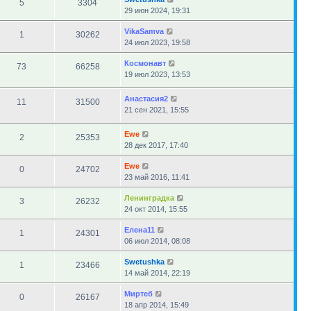
5
3304
29 июн 2024, 19:31
VikaSamva
1
30262
24 июл 2023, 19:58
Космонавт
73
66258
19 июл 2023, 13:53
Анастасия2
11
31500
21 сен 2021, 15:55
Ewe
2
25353
28 дек 2017, 17:40
Ewe
0
24702
23 май 2016, 11:41
Ленинградка
3
26232
24 окт 2014, 15:55
Елена11
1
24301
06 июл 2014, 08:08
Swetushka
1
23466
14 май 2014, 22:19
Миртеб
0
26167
18 апр 2014, 15:49