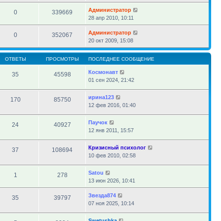
Администратор
0
339669
28 апр 2010, 10:11
Администратор
0
352067
20 окт 2009, 15:08
ОТВЕТЫ
ПРОСМОТРЫ
ПОСЛЕДНЕЕ СООБЩЕНИЕ
Космонавт
35
45598
01 сен 2024, 21:42
ирина123
170
85750
12 фев 2016, 01:40
Паучок
24
40927
12 янв 2011, 15:57
Кризисный психолог
37
108694
10 фев 2010, 02:58
Satou
1
278
13 июн 2026, 10:41
Звезда874
35
39797
07 ноя 2025, 10:14
Swetushka