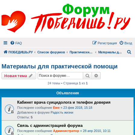
FAQ
Регистрация
Вход
П
ПОБЕДИШЬ.РУ
Список форумов
Практический раздел
Материалы для практической помощи
Материалы для практической помощи
Поиск
Расширенный пои
Новая тема
24 темы • Страница
1
из
1
Объявления
Кабинет врача суицидолога и телефон доверия
Последнее сообщение
Ewe
«
23 фев 2018, 15:18
Добавлено в форуме
Радость жизни
Ответы:
5
Связь с администрацией форума
Последнее сообщение
Администратор
«
28 апр 2010, 10:11