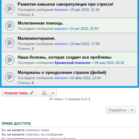
Развитие навыков саморегуляции при стрессе!
Последнее сообщение
Калина
«
20 дек 2010, 21:34
Ответы:
1
Молитвенная помощь.
Последнее сообщение
алиска
«
24 окт 2010, 20:44
Малининотерапия.
Последнее сообщение
алиска
«
19 июл 2010, 17:58
Ответы:
3
Наша болезнь, которая создает все проблемы
Последнее сообщение
Кризисный психолог
«
09 мар 2010, 03:26
Материалы о преодолении страхов (фобий)
Последнее сообщение
Аксюта
«
02 фев 2010, 12:34
Ответы:
8
Новая тема
24 темы • Страница
1
из
1
Перейти
ПРАВА ДОСТУПА
Вы
не можете
начинать темы
Вы
не можете
отвечать на сообщения
Вы
не можете
редактировать свои сообщения