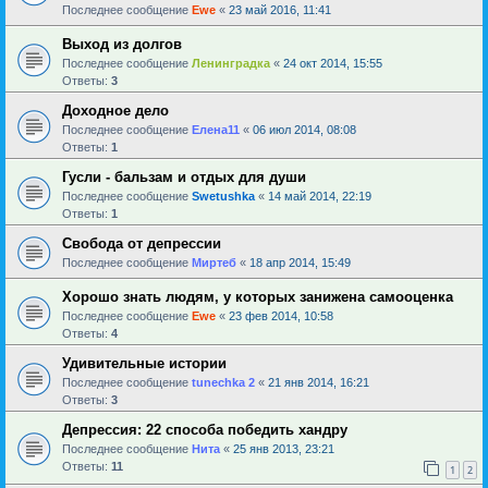
Последнее сообщение
Ewe
«
23 май 2016, 11:41
Выход из долгов
Последнее сообщение
Ленинградка
«
24 окт 2014, 15:55
Ответы:
3
Доходное дело
Последнее сообщение
Елена11
«
06 июл 2014, 08:08
Ответы:
1
Гусли - бальзам и отдых для души
Последнее сообщение
Swetushka
«
14 май 2014, 22:19
Ответы:
1
Свобода от депрессии
Последнее сообщение
Миртеб
«
18 апр 2014, 15:49
Хорошо знать людям, у которых занижена самооценка
Последнее сообщение
Ewe
«
23 фев 2014, 10:58
Ответы:
4
Удивительные истории
Последнее сообщение
tunechka 2
«
21 янв 2014, 16:21
Ответы:
3
Депрессия: 22 способа победить хандру
Последнее сообщение
Нита
«
25 янв 2013, 23:21
Ответы:
11
1
2