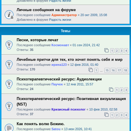
Добавлено в форуме
Радость жизни
Личные сообщения на форуме
Последнее сообщение
Администратор
«
20 окт 2009, 15:08
Добавлено в форуме
Радость жизни
Темы
Песни, которые лечат
Последнее сообщение
Космонавт
«
01 сен 2024, 21:42
Ответы:
35
1
2
3
4
Лечебные притчи для тех, кто хочет понять себя и мир
Последнее сообщение
ирина123
«
12 фев 2016, 01:40
Ответы:
170
1
15
16
17
18
…
Психотерапевтический ресурс: Аудиолекции
Последнее сообщение
Паучок
«
12 янв 2011, 15:57
Ответы:
24
1
2
3
Психотерапевтический ресурс: Позитивная визуализация
(NST)
Последнее сообщение
Кризисный психолог
«
10 фев 2010, 02:58
Ответы:
37
1
2
3
4
Как понять волю Божию.
Последнее сообщение
Satou
«
13 июн 2026, 10:41