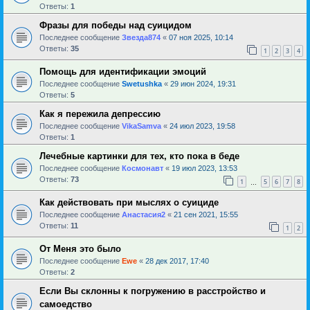
Ответы:
1
Фразы для победы над суицидом
Последнее сообщение
Звезда874
«
07 ноя 2025, 10:14
Ответы:
35
1
2
3
4
Помощь для идентификации эмоций
Последнее сообщение
Swetushka
«
29 июн 2024, 19:31
Ответы:
5
Как я пережила депрессию
Последнее сообщение
VikaSamva
«
24 июл 2023, 19:58
Ответы:
1
Лечебные картинки для тех, кто пока в беде
Последнее сообщение
Космонавт
«
19 июл 2023, 13:53
Ответы:
73
1
5
6
7
8
…
Как действовать при мыслях о суициде
Последнее сообщение
Анастасия2
«
21 сен 2021, 15:55
Ответы:
11
1
2
От Меня это было
Последнее сообщение
Ewe
«
28 дек 2017, 17:40
Ответы:
2
Если Вы склонны к погружению в расстройство и
самоедство