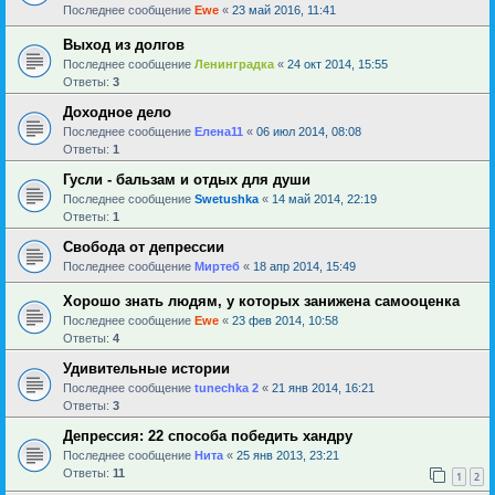
Последнее сообщение
Ewe
«
23 май 2016, 11:41
Выход из долгов
Последнее сообщение
Ленинградка
«
24 окт 2014, 15:55
Ответы:
3
Доходное дело
Последнее сообщение
Елена11
«
06 июл 2014, 08:08
Ответы:
1
Гусли - бальзам и отдых для души
Последнее сообщение
Swetushka
«
14 май 2014, 22:19
Ответы:
1
Свобода от депрессии
Последнее сообщение
Миртеб
«
18 апр 2014, 15:49
Хорошо знать людям, у которых занижена самооценка
Последнее сообщение
Ewe
«
23 фев 2014, 10:58
Ответы:
4
Удивительные истории
Последнее сообщение
tunechka 2
«
21 янв 2014, 16:21
Ответы:
3
Депрессия: 22 способа победить хандру
Последнее сообщение
Нита
«
25 янв 2013, 23:21
Ответы:
11
1
2