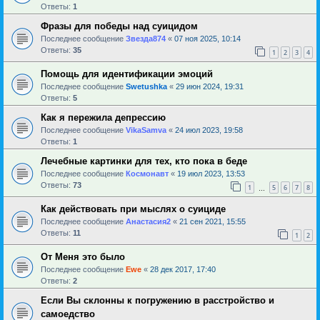
Ответы:
1
Фразы для победы над суицидом
Последнее сообщение
Звезда874
«
07 ноя 2025, 10:14
Ответы:
35
1
2
3
4
Помощь для идентификации эмоций
Последнее сообщение
Swetushka
«
29 июн 2024, 19:31
Ответы:
5
Как я пережила депрессию
Последнее сообщение
VikaSamva
«
24 июл 2023, 19:58
Ответы:
1
Лечебные картинки для тех, кто пока в беде
Последнее сообщение
Космонавт
«
19 июл 2023, 13:53
Ответы:
73
1
5
6
7
8
…
Как действовать при мыслях о суициде
Последнее сообщение
Анастасия2
«
21 сен 2021, 15:55
Ответы:
11
1
2
От Меня это было
Последнее сообщение
Ewe
«
28 дек 2017, 17:40
Ответы:
2
Если Вы склонны к погружению в расстройство и
самоедство