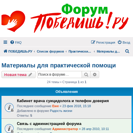
FAQ
Регистрация
Вход
П
ПОБЕДИШЬ.РУ
Список форумов
Практический раздел
Материалы для практической помощи
Материалы для практической помощи
Поиск
Расширенный пои
Новая тема
24 темы • Страница
1
из
1
Объявления
Кабинет врача суицидолога и телефон доверия
Последнее сообщение
Ewe
«
23 фев 2018, 15:18
Добавлено в форуме
Радость жизни
Ответы:
5
Связь с администрацией форума
Последнее сообщение
Администратор
«
28 апр 2010, 10:11