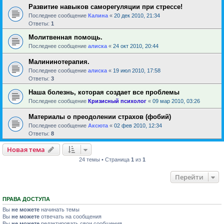
Развитие навыков саморегуляции при стрессе!
Последнее сообщение
Калина
«
20 дек 2010, 21:34
Ответы:
1
Молитвенная помощь.
Последнее сообщение
алиска
«
24 окт 2010, 20:44
Малининотерапия.
Последнее сообщение
алиска
«
19 июл 2010, 17:58
Ответы:
3
Наша болезнь, которая создает все проблемы
Последнее сообщение
Кризисный психолог
«
09 мар 2010, 03:26
Материалы о преодолении страхов (фобий)
Последнее сообщение
Аксюта
«
02 фев 2010, 12:34
Ответы:
8
Новая тема
24 темы • Страница
1
из
1
Перейти
ПРАВА ДОСТУПА
Вы
не можете
начинать темы
Вы
не можете
отвечать на сообщения
Вы
не можете
редактировать свои сообщения