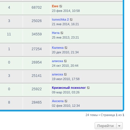
Ewe
4
68702
23 фев 2014, 10:58
tunechka 2
3
25026
21 янв 2014, 16:21
Нита
11
34559
25 янв 2013, 23:21
Калина
1
27254
20 дек 2010, 21:34
алиска
0
26954
24 окт 2010, 20:44
алиска
3
25141
19 июл 2010, 17:58
Кризисный психолог
0
25922
09 мар 2010, 03:26
Аксюта
8
28465
02 фев 2010, 12:34
24 темы • Страница
1
из
1
Перейти