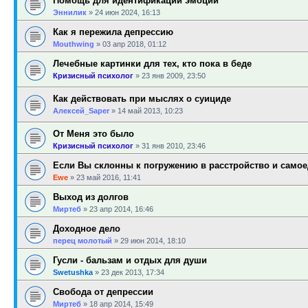
Помощь для идентификации эмоций
Эннилик
»
24 июн 2024, 16:13
Как я пережила депрессию
Mouthwing
»
03 апр 2018, 01:12
Лечебные картинки для тех, кто пока в беде
Кризисный психолог
»
23 янв 2009, 23:50
Как действовать при мыслях о суициде
Алексей_Saper
»
14 май 2013, 10:23
От Меня это было
Кризисный психолог
»
31 янв 2010, 23:46
Если Вы склонны к погружению в расстройство и самое
Ewe
»
23 май 2016, 11:41
Выход из долгов
Миртеб
»
23 апр 2014, 16:46
Доходное дело
перец молотый
»
29 июн 2014, 18:10
Гусли - бальзам и отдых для души
Swetushka
»
23 дек 2013, 17:34
Свобода от депрессии
Миртеб
»
18 апр 2014, 15:49