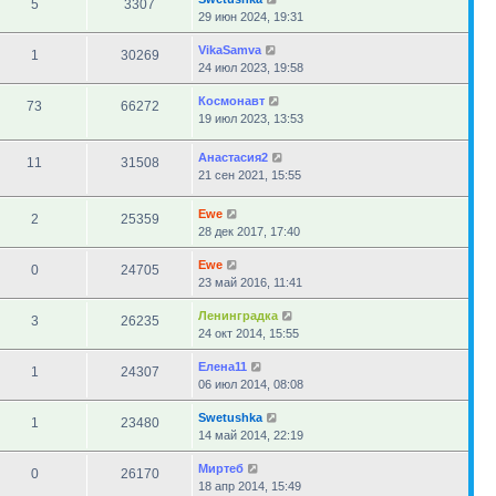
5
3307
29 июн 2024, 19:31
VikaSamva
1
30269
24 июл 2023, 19:58
Космонавт
73
66272
19 июл 2023, 13:53
Анастасия2
11
31508
21 сен 2021, 15:55
Ewe
2
25359
28 дек 2017, 17:40
Ewe
0
24705
23 май 2016, 11:41
Ленинградка
3
26235
24 окт 2014, 15:55
Елена11
1
24307
06 июл 2014, 08:08
Swetushka
1
23480
14 май 2014, 22:19
Миртеб
0
26170
18 апр 2014, 15:49