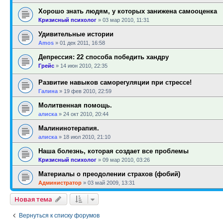
Хорошо знать людям, у которых занижена самооценка
Кризисный психолог
»
03 мар 2010, 11:31
Удивительные истории
Amos
»
01 дек 2011, 16:58
Депрессия: 22 способа победить хандру
Грейс
»
14 июн 2010, 22:35
Развитие навыков саморегуляции при стрессе!
Галина
»
19 фев 2010, 22:59
Молитвенная помощь.
алиска
»
24 окт 2010, 20:44
Малининотерапия.
алиска
»
18 июл 2010, 21:10
Наша болезнь, которая создает все проблемы
Кризисный психолог
»
09 мар 2010, 03:26
Материалы о преодолении страхов (фобий)
Администратор
»
03 май 2009, 13:31
Новая тема
Вернуться к списку форумов