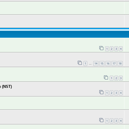
1
2
3
4
1
14
15
16
17
18
…
1
2
3
 (NST)
1
2
3
4
1
2
3
4