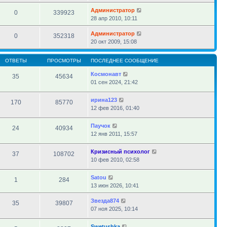
Администратор
0
339923
28 апр 2010, 10:11
Администратор
0
352318
20 окт 2009, 15:08
ОТВЕТЫ
ПРОСМОТРЫ
ПОСЛЕДНЕЕ СООБЩЕНИЕ
Космонавт
35
45634
01 сен 2024, 21:42
ирина123
170
85770
12 фев 2016, 01:40
Паучок
24
40934
12 янв 2011, 15:57
Кризисный психолог
37
108702
10 фев 2010, 02:58
Satou
1
284
13 июн 2026, 10:41
Звезда874
35
39807
07 ноя 2025, 10:14
Swetushka